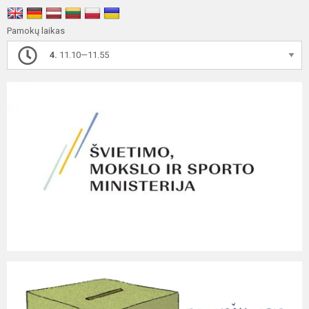
Pamokų laikas
4.
11.10—11.55