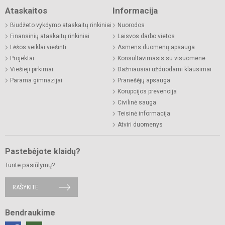
Ataskaitos
Informacija
Biudžeto vykdymo ataskaitų rinkiniai
Nuorodos
Finansinių ataskaitų rinkiniai
Laisvos darbo vietos
Lėšos veiklai viešinti
Asmens duomenų apsauga
Projektai
Konsultavimasis su visuomene
Viešieji pirkimai
Dažniausiai užduodami klausimai
Parama gimnazijai
Pranešėjų apsauga
Korupcijos prevencija
Civilinė sauga
Teisinė informacija
Atviri duomenys
Pastebėjote klaidų?
Turite pasiūlymų?
RAŠYKITE
Bendraukime