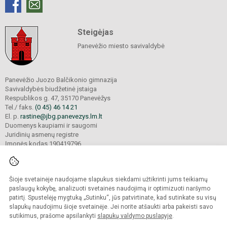
Steigėjas
Panevėžio miesto savivaldybė
Panevėžio Juozo Balčikonio gimnazija
Savivaldybės biudžetinė įstaiga
Respublikos g. 47, 35170 Panevėžys
Tel./ faks.
(0 45) 46 14 21
El. p.
rastine@jbg.panevezys.lm.lt
Duomenys kaupiami ir saugomi
Juridinių asmenų registre
Įmonės kodas 190419796
Šioje svetainėje naudojame slapukus siekdami užtikrinti jums teikiamų
© 2026. Panevėžio Juozo Balčikonio gimnazija. Visos teisės saugomos.
Kopijuoti turinį be raštiško gimnazijos sutikimo griežtai draudžiama.
paslaugų kokybę, analizuoti svetainės naudojimą ir optimizuoti naršymo
patirtį. Spustelėję mygtuką „Sutinku“, jūs patvirtinate, kad sutinkate su visų
Prieinamumo paraiška
Slapukų politika
slapukų naudojimu šioje svetainėje. Jei norite atšaukti arba pakeisti savo
sutikimus, prašome apsilankyti
slapukų valdymo puslapyje
.
Sumanus būdas atnaujinti
mokyklos interneto