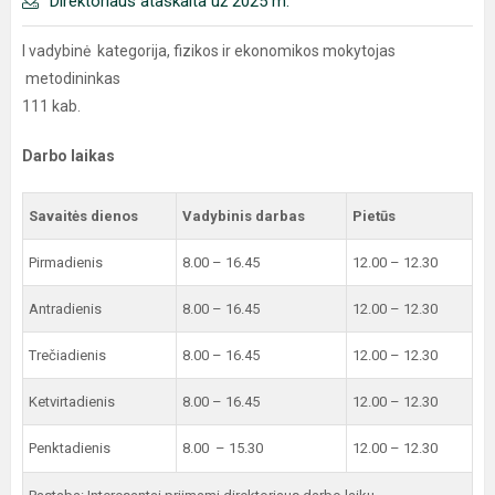
Direktoriaus ataskaita už 2025 m.
I vadybinė kategorija, fizikos ir ekonomikos mokytojas
metodininkas
111 kab.
Darbo laikas
Savaitės dienos
Vadybinis darbas
Pietūs
Pirmadienis
8.00 – 16.45
12.00 – 12.30
Antradienis
8.00 – 16.45
12.00 – 12.30
Trečiadienis
8.00 – 16.45
12.00 – 12.30
Ketvirtadienis
8.00 – 16.45
12.00 – 12.30
Penktadienis
8.00 – 15.30
12.00 – 12.30