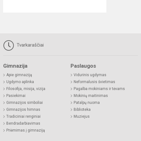
Tvarkaraščiai
Gimnazija
Paslaugos
Apie gimnaziją
Vidurinis ugdymas
Ugdymo aplinka
Neformalusis švietimas
Filosofija, misija, vizija
Pagalba mokiniams ir tėvams
Pasiekimai
Mokinių maitinimas
Gimnazijos simboliai
Patalpų nuoma
Gimnazijos himnas
Biblioteka
Tradiciniai renginiai
Muziejus
Bendradarbiavimas
Priėmimas į gimnaziją