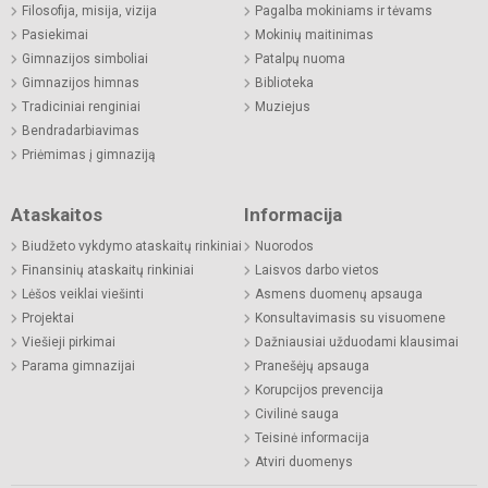
Filosofija, misija, vizija
Pagalba mokiniams ir tėvams
Pasiekimai
Mokinių maitinimas
Gimnazijos simboliai
Patalpų nuoma
Gimnazijos himnas
Biblioteka
Tradiciniai renginiai
Muziejus
Bendradarbiavimas
Priėmimas į gimnaziją
Ataskaitos
Informacija
Biudžeto vykdymo ataskaitų rinkiniai
Nuorodos
Finansinių ataskaitų rinkiniai
Laisvos darbo vietos
Lėšos veiklai viešinti
Asmens duomenų apsauga
Projektai
Konsultavimasis su visuomene
Viešieji pirkimai
Dažniausiai užduodami klausimai
Parama gimnazijai
Pranešėjų apsauga
Korupcijos prevencija
Civilinė sauga
Teisinė informacija
Atviri duomenys