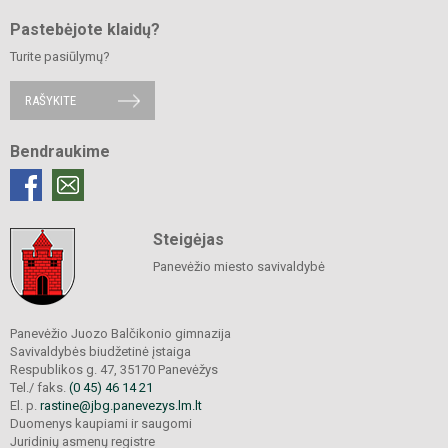
Pastebėjote klaidų?
Turite pasiūlymų?
RAŠYKITE
Bendraukime
Steigėjas
Panevėžio miesto savivaldybė
Panevėžio Juozo Balčikonio gimnazija
Savivaldybės biudžetinė įstaiga
Respublikos g. 47, 35170 Panevėžys
Tel./ faks.
(0 45) 46 14 21
El. p.
rastine@jbg.panevezys.lm.lt
Duomenys kaupiami ir saugomi
Juridinių asmenų registre