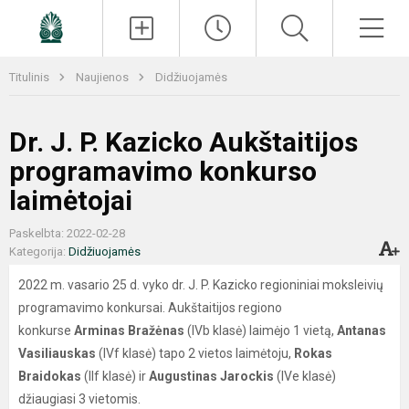
Paieška
Men
Titulinis
Naujienos
Didžiuojamės
Dr. J. P. Kazicko Aukštaitijos
programavimo konkurso
laimėtojai
Paskelbta: 2022-02-28
Kategorija:
Didžiuojamės
2022 m. vasario 25 d. vyko dr. J. P. Kazicko regioniniai moksleivių
programavimo konkursai. Aukštaitijos regiono
konkurse
Arminas Bražėnas
(IVb klasė) laimėjo 1 vietą,
Antanas
Vasiliauskas
(IVf klasė) tapo 2 vietos laimėtoju,
Rokas
Braidokas
(IIf klasė) ir
Augustinas Jarockis
(IVe klasė)
džiaugiasi 3 vietomis.