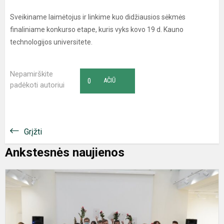
Sveikiname laimėtojus ir linkime kuo didžiausios sėkmės
finaliniame konkurso etape, kuris vyks kovo 19 d. Kauno
technologijos universitete.
Nepamirškite
0
AČIŪ
padėkoti autoriui
Grįžti
Ankstesnės naujienos
T
p
P
m
m