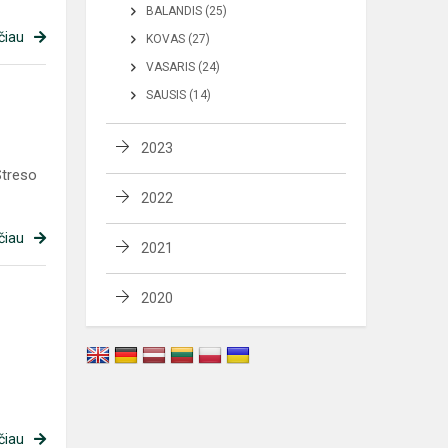
BALANDIS (25)
čiau
KOVAS (27)
VASARIS (24)
SAUSIS (14)
2023
Streso
2022
čiau
2021
2020
čiau