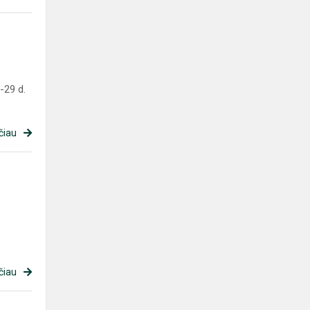
-29 d.
čiau
čiau