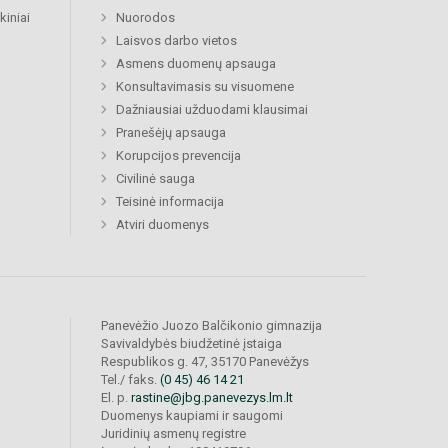
kiniai
Nuorodos
Laisvos darbo vietos
Asmens duomenų apsauga
Konsultavimasis su visuomene
Dažniausiai užduodami klausimai
Pranešėjų apsauga
Korupcijos prevencija
Civilinė sauga
Teisinė informacija
Atviri duomenys
Panevėžio Juozo Balčikonio gimnazija
Savivaldybės biudžetinė įstaiga
Respublikos g. 47, 35170 Panevėžys
Tel./ faks.
(0 45) 46 14 21
El. p.
rastine@jbg.panevezys.lm.lt
Duomenys kaupiami ir saugomi
Juridinių asmenų registre