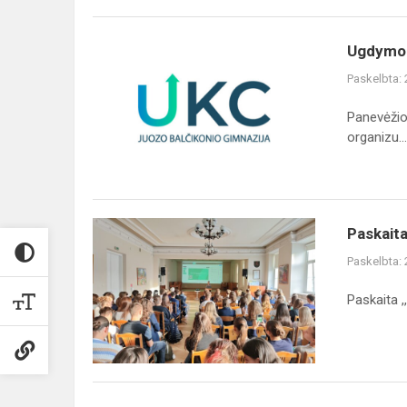
Ugdymo
Ugdymo 
karjerai
Paskelbta:
centro
naujienos
Panevėžio
organizu...
Paskaita
Paskait
Paskelbta:
Paskaita ,