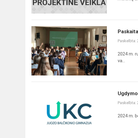
įgyvendinimo
Paskaita
Paskait
Paskelbta:
2024 m. ru
va...
Ugdymo
Ugdymo 
karjerai
Paskelbta:
centro
naujienos
2024 m. b