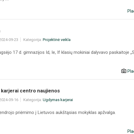
Pla
a
 2024-09-23
Kategorija:
Projektinė veikla
gsėjo 17 d. gimnazijos Id, Ie, If klasių mokiniai dalyvavo paskaitoje „
Pla
karjerai centro naujienos
 2024-09-16
Kategorija:
Ugdymas karjerai
endrojo priėmimo į Lietuvos aukštąsias mokyklas apžvalga.
Pla