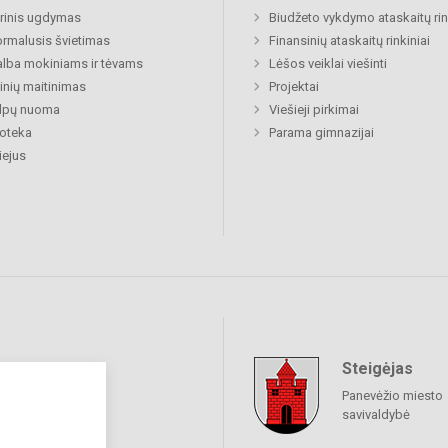
rinis ugdymas
Biudžeto vykdymo ataskaitų rin
rmalusis švietimas
Finansinių ataskaitų rinkiniai
lba mokiniams ir tėvams
Lėšos veiklai viešinti
nių maitinimas
Projektai
alpų nuoma
Viešieji pirkimai
ioteka
Parama gimnazijai
ejus
Steigėjas
raukime
Panevėžio miesto
savivaldybė