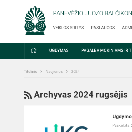
PANEVĖŽIO JUOZO BALČIKON
VEIKLOS SRITYS
PASLAUGOS
ADMI
PRADŽIA
UGDYMAS
PAGALBA MOKINIAMS IR 
Titulinis
Naujienos
2024
RSS
Archyvas 2024 rugsėjis
Ugdymo
Ugdymo k
karjerai
Paskelbta:
centro