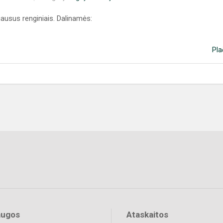
gausus renginiais. Dalinamės:
Pla
augos
Ataskaitos