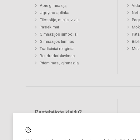
Apie gimnaziją
Vidu
Ugdymo aplinka
Nefo
Filosofija, misija, vizija
Paga
Pasiekimai
Moki
Gimnazijos simboliai
Pat
Gimnazijos himnas
Bibl
Tradiciniai renginiai
Muzi
Bendradarbiavimas
Priėmimas į gimnaziją
Pastebėjote klaidų?
Bend
Turite pasiūlymų?
RAŠYKITE