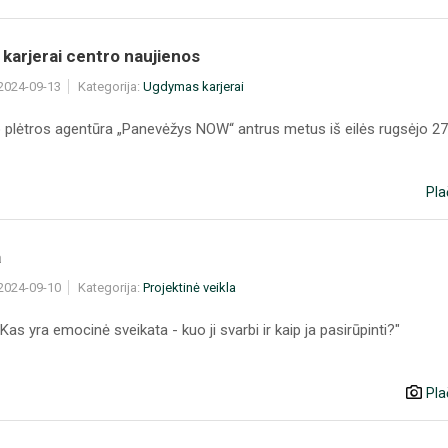
karjerai centro naujienos
 2024-09-13
Kategorija:
Ugdymas karjerai
 plėtros agentūra „Panevėžys NOW“ antrus metus iš eilės rugsėjo 27
Pla
a
 2024-09-10
Kategorija:
Projektinė veikla
,Kas yra emocinė sveikata - kuo ji svarbi ir kaip ja pasirūpinti?"
Pla