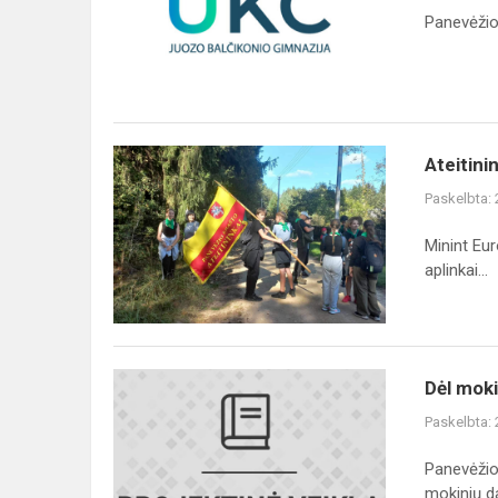
informacija
Panevėžio
Ateitininkų
Ateitinin
žygis
Paskelbta:
į
Žaliąją
Minint Eur
girią
aplinkai...
Dėl
Dėl mok
mokinių
Paskelbta:
dalyvaujamojo
biudžeto
Panevėžio
programos
mokinių dal