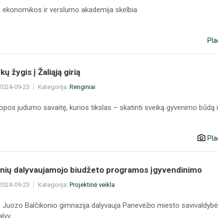
 ekonomikos ir verslumo akademija skelbia
Pla
kų žygis į Žaliąją girią
 2024-09-23
Kategorija:
Renginiai
opos judumo savaitę, kurios tikslas – skatinti sveiką gyvenimo būdą i
Pla
inių dalyvaujamojo biudžeto programos įgyvendinimo
 2024-09-23
Kategorija:
Projektinė veikla
 Juozo Balčikonio gimnazija dalyvauja Panevėžio miesto savivaldyb
yv...