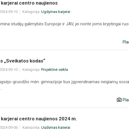
karjerai centro naujienos
 2024-09-10
Kategorija:
Ugdymas karjerai
mina studijų galimybės Europoje ir JAV, jei norite joms kryptingai ruoš
Pla
as „Sveikatos kodas“
 2024-09-10
Kategorija:
Projektinė veikla
ugsėjo-gruodžio mėn. gimnazijoje bus įgyvendinamas neigiamų social
..
Pla
karjerai centro naujienos 2024 m.
 2024-09-06
Kategorija:
Ugdymas karjerai