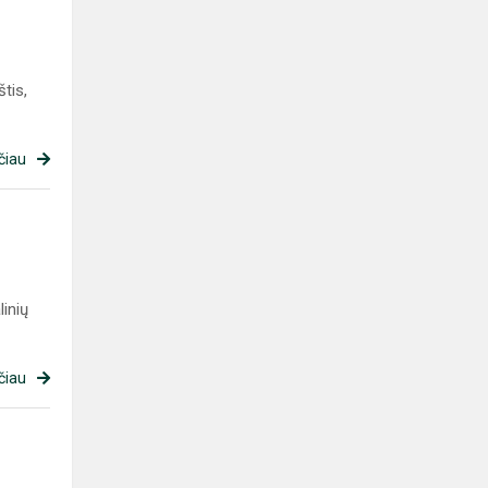
tis,
čiau
inių
čiau