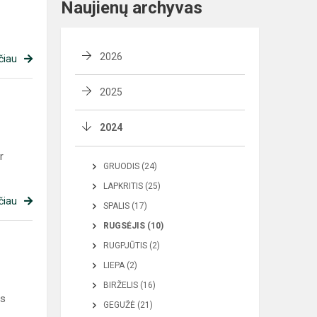
Naujienų archyvas
2026
čiau
2025
2024
r
GRUODIS (24)
LAPKRITIS (25)
čiau
SPALIS (17)
RUGSĖJIS (10)
RUGPJŪTIS (2)
LIEPA (2)
BIRŽELIS (16)
ės
GEGUŽĖ (21)