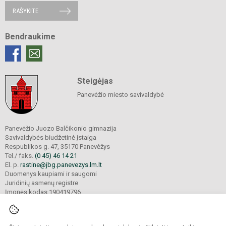
RAŠYKITE
Bendraukime
Steigėjas
Panevėžio miesto savivaldybė
Panevėžio Juozo Balčikonio gimnazija
Savivaldybės biudžetinė įstaiga
Respublikos g. 47, 35170 Panevėžys
Tel./ faks.
(0 45) 46 14 21
El. p.
rastine@jbg.panevezys.lm.lt
Duomenys kaupiami ir saugomi
Juridinių asmenų registre
Įmonės kodas 190419796