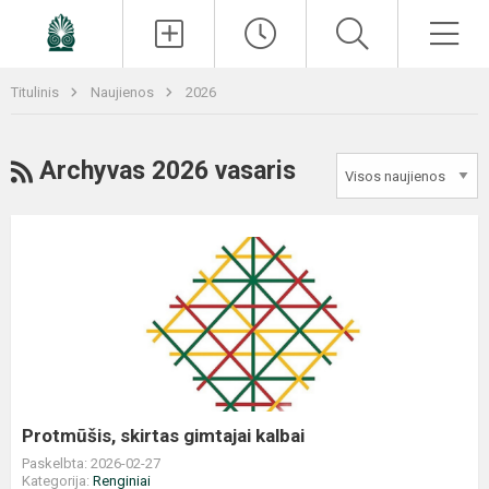
Paieška
Men
Titulinis
Naujienos
2026
RSS
Archyvas 2026 vasaris
Protmūšis,
skirtas
gimtajai
kalbai
Protmūšis, skirtas gimtajai kalbai
Paskelbta: 2026-02-27
Kategorija:
Renginiai