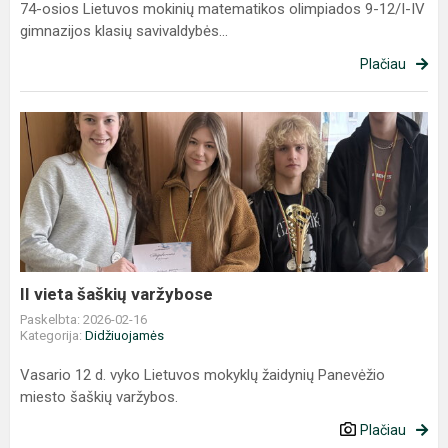
74-osios Lietuvos mokinių matematikos olimpiados 9-12/I-IV
gimnazijos klasių savivaldybės...
Plačiau
II
vieta
šaškių
varžybose
II vieta šaškių varžybose
Paskelbta: 2026-02-16
Kategorija:
Didžiuojamės
Vasario 12 d. vyko Lietuvos mokyklų žaidynių Panevėžio
miesto šaškių varžybos.
Plačiau