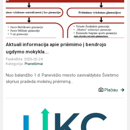
informacija
apie
priėmimo
į
bendrojo
ugdymo
mokykla...
Aktuali informacija apie priėmimo į bendrojo
ugdymo mokykla...
Paskelbta: 2026-02-24
Kategorija:
Pranešimai
Nuo balandžio 1 d. Panevėžio miesto savivaldybės Švietimo
skyrius pradeda mokinių priėmimą...
Plačiau
Ugdymo
karjerai
centro
informacija