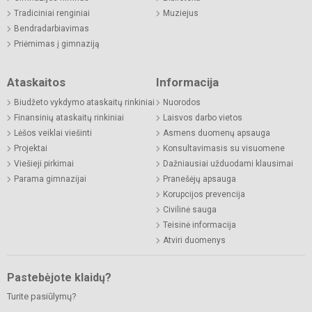
Tradiciniai renginiai
Muziejus
Bendradarbiavimas
Priėmimas į gimnaziją
Ataskaitos
Informacija
Biudžeto vykdymo ataskaitų rinkiniai
Nuorodos
Finansinių ataskaitų rinkiniai
Laisvos darbo vietos
Lėšos veiklai viešinti
Asmens duomenų apsauga
Projektai
Konsultavimasis su visuomene
Viešieji pirkimai
Dažniausiai užduodami klausimai
Parama gimnazijai
Pranešėjų apsauga
Korupcijos prevencija
Civilinė sauga
Teisinė informacija
Atviri duomenys
Pastebėjote klaidų?
Turite pasiūlymų?