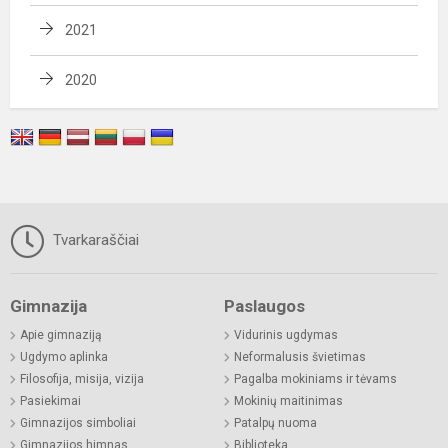
2021
2020
Tvarkaraščiai
Gimnazija
Paslaugos
Apie gimnaziją
Vidurinis ugdymas
Ugdymo aplinka
Neformalusis švietimas
Filosofija, misija, vizija
Pagalba mokiniams ir tėvams
Pasiekimai
Mokinių maitinimas
Gimnazijos simboliai
Patalpų nuoma
Gimnazijos himnas
Biblioteka