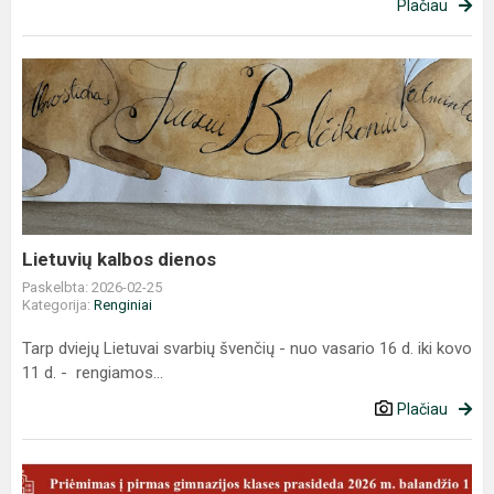
Plačiau
Lietuvių
kalbos
dienos
Lietuvių kalbos dienos
Paskelbta: 2026-02-25
Kategorija:
Renginiai
Tarp dviejų Lietuvai svarbių švenčių - nuo vasario 16 d. iki kovo
11 d. - rengiamos...
Plačiau
Aktuali