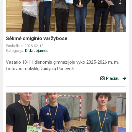
varžybose
Sėkmė smiginio varžybose
Paskelbta: 2026-02-12
Kategorija:
Didžiuojamės
Vasario 10-11 dienomis gimnazijoje vyko 2025-2026 m. m.
Lietuvos mokyklų žaidynių Panevėži...
Plačiau
Iš
Utenos
su
aukso
medaliu!