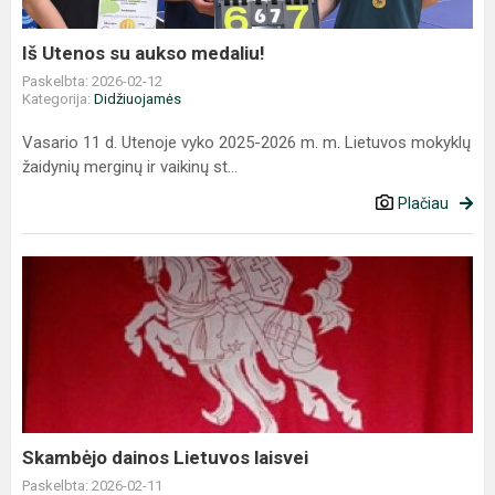
Iš Utenos su aukso medaliu!
Paskelbta: 2026-02-12
Kategorija:
Didžiuojamės
Vasario 11 d. Utenoje vyko 2025-2026 m. m. Lietuvos mokyklų
žaidynių merginų ir vaikinų st...
Plačiau
Skambėjo
dainos
Lietuvos
laisvei
Skambėjo dainos Lietuvos laisvei
Paskelbta: 2026-02-11