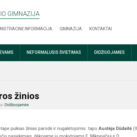
IO GIMNAZIJA
NISTRACINĖ INFORMACIJA
GIMNAZIJA
KONTAKTAI
TĖVAMS
NEFORMALUSIS ŠVIETIMAS
DIDŽIUOJAMĖS
ūros žinios
ja:
Didžiuojamės
 etape puikias žinias parodė ir nugalėtojomis tapo
Austėja Dūdaitė
(I
čių pasiekimais, dėkojame jų mokytojams E. Miknevičiui ir D.