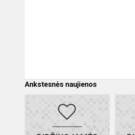
Ankstesnės naujienos
Fizikų
pergalės