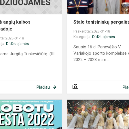
 anglų kalbos
Stalo tenisininkų pergalė
iadoje
Paskelbta: 2023-01-18
Kategorija:
Didžiuojamės
ta: 2023-01-18
ija:
Didžiuojamės
Sausio 16 d. Panevėžio V.
Variakojo sporto komplekse 
name Jurgitą Tunkevičiūtę (III
2022 – 2023 m.m....
Plačiau
Pla
Robotikos
varžybų
„Robotų
fiesta