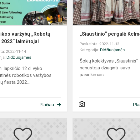
2022“
laimėtojai
ikos varžybų „Robotų
„Siaustinio“ pergalė Kelm
a 2022“ laimėtojai
Paskelbta: 2022-11-13
Kategorija:
Didžiuojamės
ta: 2022-11-14
ija:
Didžiuojamės
Šokių kolektyvas „Siaustinis"
nenustoja džiuginti savo
. lapkričio 12 d. vyko
pasiekimais.
utinės robotikos varžybos
ų fiesta 2022...
Plačiau
Pla
Fizikos
olimpiada