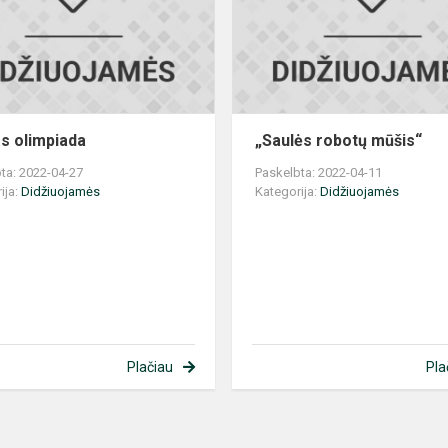
os olimpiada
„Saulės robotų mūšis“
ta: 2022-04-27
Paskelbta: 2022-04-11
ija:
Didžiuojamės
Kategorija:
Didžiuojamės
Plačiau
Pla