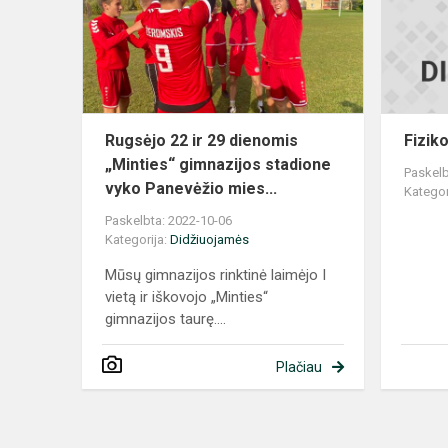
29
dienomis
„Minties“
gimnazijos
stadione
vyk...
Rugsėjo 22 ir 29 dienomis
Fizik
„Minties“ gimnazijos stadione
Paskelb
vyko Panevėžio mies...
Kategor
Paskelbta: 2022-10-06
Kategorija:
Didžiuojamės
Mūsų gimnazijos rinktinė laimėjo I
vietą ir iškovojo „Minties“
gimnazijos taurę....
Plačiau