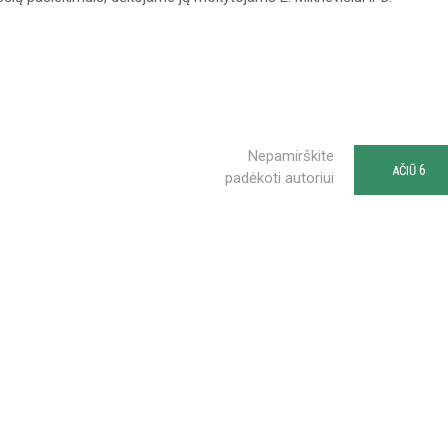
Nepamirškite
6
AČIŪ
padėkoti autoriui