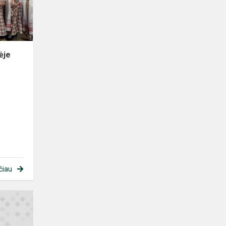
ėje
čiau
„Saulės
robotų
mūšis“