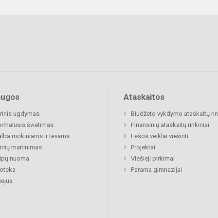
augos
Ataskaitos
rinis ugdymas
Biudžeto vykdymo ataskaitų rin
rmalusis švietimas
Finansinių ataskaitų rinkiniai
lba mokiniams ir tėvams
Lėšos veiklai viešinti
nių maitinimas
Projektai
alpų nuoma
Viešieji pirkimai
ioteka
Parama gimnazijai
ejus