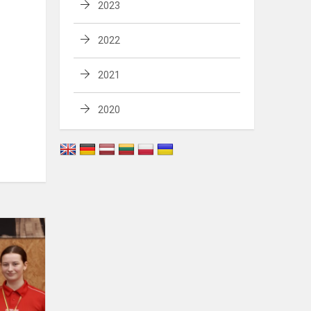
2023
2022
2021
2020
Stalo
tenisininkų
pergalės