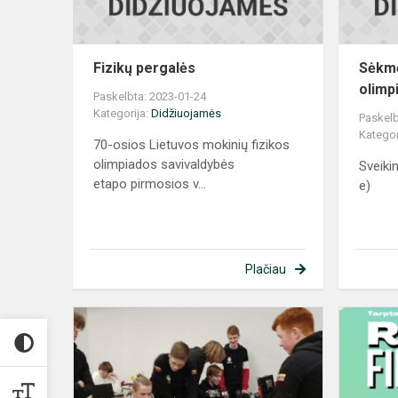
Fizikų pergalės
Sėkmė
olimp
Paskelbta: 2023-01-24
Kategorija:
Didžiuojamės
Paskelb
Kategor
70-osios Lietuvos mokinių fizikos
olimpiados savivaldybės
Sveiki
etapo pirmosios v...
e)
Plačiau
„JBG
Robotics“
Latvijos
robotikos