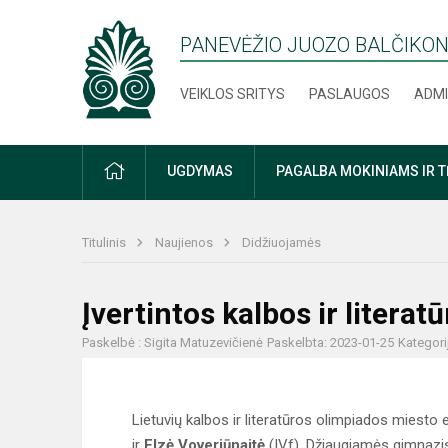
PANEVĖŽIO JUOZO BALČIKON
VEIKLOS SRITYS
PASLAUGOS
ADMI
PRADŽIA
UGDYMAS
PAGALBA MOKINIAMS IR 
Titulinis
Naujienos
Didžiuojamės
Įvertintos kalbos ir literat
Paskelbė : Sigita Matuzevičienė
Paskelbta: 2023-01-25
Kategori
Lietuvių kalbos ir literatūros olimpiados miesto
ir
Elzė Voveriūnaitė
(IVf). Džiaugiamės gimnazis