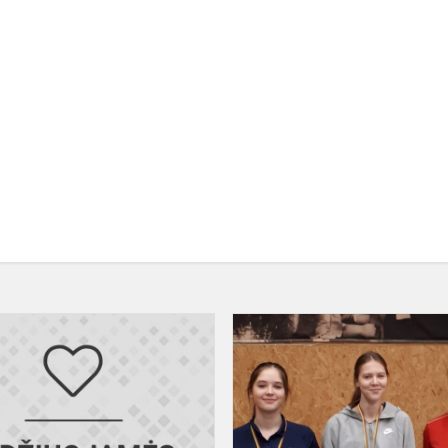
Sėkmė
anglų
kalbos
olimpiadoje