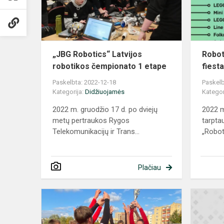
čempionato
1
etape
„JBG Robotics“ Latvijos
Robot
robotikos čempionato 1 etape
fiest
Paskelbta: 2022-12-18
Paskelb
Kategorija:
Didžiuojamės
Kategor
2022 m. gruodžio 17 d. po dviejų
2022 m
metų pertraukos Rygos
tarpta
Telekomunikacijų ir Trans...
„Robot
Plačiau
Rugsėjo
22
ir