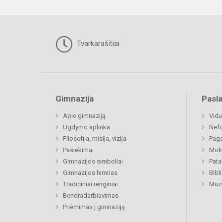
Tvarkaraščiai
Gimnazija
Pasl
Apie gimnaziją
Vidu
Ugdymo aplinka
Nefo
Filosofija, misija, vizija
Paga
Pasiekimai
Moki
Gimnazijos simboliai
Pat
Gimnazijos himnas
Bibl
Tradiciniai renginiai
Muzi
Bendradarbiavimas
Priėmimas į gimnaziją