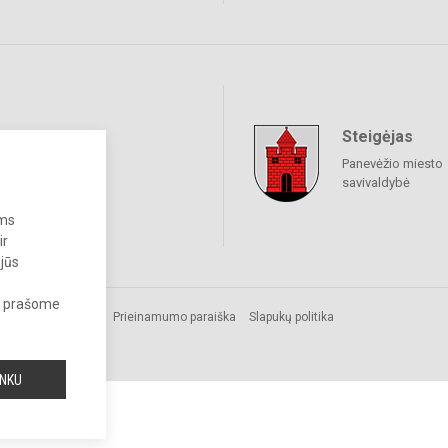
Steigėjas
raukime
Panevėžio miesto
savivaldybė
ums
ir
 jūs
s, prašome
os.
Prieinamumo paraiška
Slapukų politika
INKU