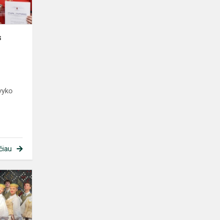
s
vyko
čiau
„Siaustinio“
pergalė
Kelmėje