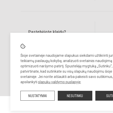
Pastebėjote klaidų?
Bend
Turite pasiūlymų?
RAŠYKITE
Šioje svetainėje naudojame slapukus siekdami užtikrinti j
teikiamų paslaugų kokybę, analizuoti svetainės naudojimą 
optimizuoti naršymo patirtį. Spustelėję mygtuką „Sutinku“,
patvirtinate, kad sutinkate su visų slapukų naudojimu šioje
svetainėje. Jei norite atšaukti arba pakeisti savo sutikimu
© 2026. Panevėžio Juozo Balčikonio gimnazija. Visos teisės saugom
apsilankyti
slapukų valdymo puslapyje
.
Kopijuoti turinį be raštiško gimnazijos sutikimo griežtai draudžiama.
NUSTATYMAI
NESUTINKU
SUT