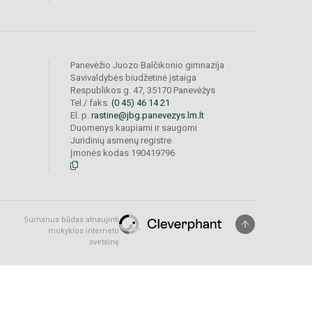
Panevėžio Juozo Balčikonio gimnazija
Savivaldybės biudžetinė įstaiga
Respublikos g. 47, 35170 Panevėžys
Tel./ faks.
(0 45) 46 14 21
El. p.
rastine@jbg.panevezys.lm.lt
Duomenys kaupiami ir saugomi
Juridinių asmenų registre
Įmonės kodas 190419796
Sumanus būdas atnaujinti
mokyklos interneto
svetainę