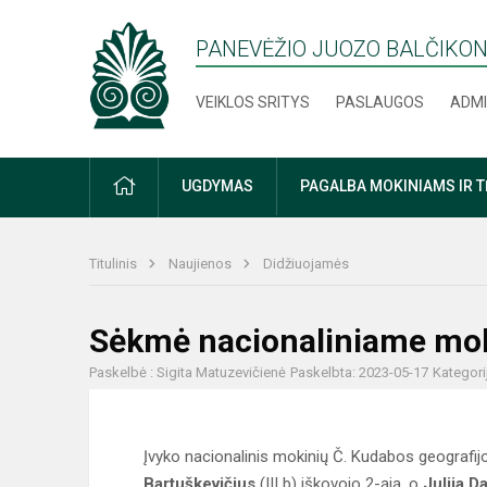
PANEVĖŽIO JUOZO BALČIKON
VEIKLOS SRITYS
PASLAUGOS
ADMI
PRADŽIA
UGDYMAS
PAGALBA MOKINIAMS IR 
Titulinis
Naujienos
Didžiuojamės
Sėkmė nacionaliniame mok
Paskelbė : Sigita Matuzevičienė
Paskelbta: 2023-05-17
Kategori
Įvyko nacionalinis mokinių Č. Kudabos geografi
Bartuškevičius
(III b) iškovojo 2-ąją, o
Julija D