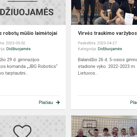
s robotų mūšio laimėtojai
Virvės traukimo varžybo
ta: 2023-05-02
Paskelbta: 2023-04-27
ija:
Didžiuojamės
Kategorija:
Didžiuojamės
žio 29 d. gimnazijos
Balandžio 26 d. 5-osios gimn
kos komanda „JBG Robotics“
stadione vyko 2022-2023 m.
o tarptautini...
Lietuvos...
Plačiau
Pla
Komanda
„JBG
Robotics“