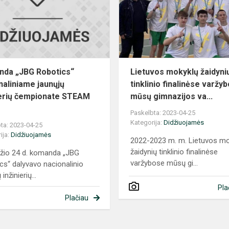
nacionaliniame
jaunųjų
inžinierių
če...
da „JBG Robotics“
Lietuvos mokyklų žaidyni
naliniame jaunųjų
tinklinio finalinėse varžy
ierių čempionate STEAM
mūsų gimnazijos va...
Paskelbta: 2023-04-25
Kategorija:
Didžiuojamės
ta: 2023-04-25
ija:
Didžiuojamės
2022-2023 m. m. Lietuvos mo
žaidynių tinklinio finalinėse
žio 24 d. komanda „JBG
varžybose mūsų gi...
cs“ dalyvavo nacionalinio
inžinierių...
Pla
Plačiau