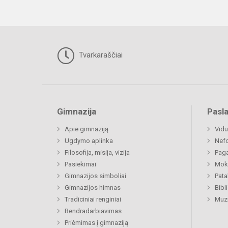
Tvarkaraščiai
Gimnazija
Pasl
Apie gimnaziją
Vidu
Ugdymo aplinka
Nefo
Filosofija, misija, vizija
Paga
Pasiekimai
Moki
Gimnazijos simboliai
Pat
Gimnazijos himnas
Bibl
Tradiciniai renginiai
Muzi
Bendradarbiavimas
Priėmimas į gimnaziją