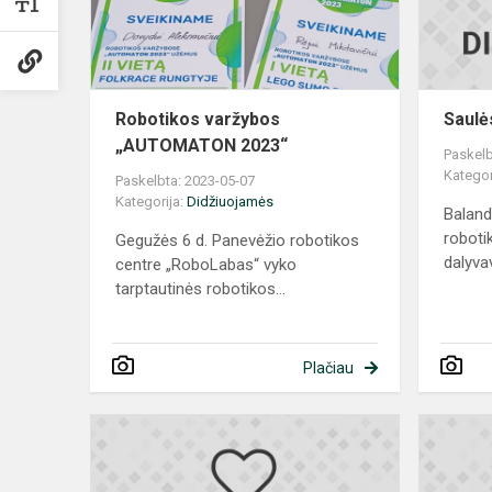
Robotikos varžybos
Saulė
„AUTOMATON 2023“
Paskelb
Kategor
Paskelbta: 2023-05-07
Kategorija:
Didžiuojamės
Baland
roboti
Gegužės 6 d. Panevėžio robotikos
dalyvav
centre „RoboLabas“ vyko
tarptautinės robotikos...
Plačiau
Gimnazijos
komandos
laimėjimas