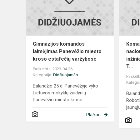
Panevėžio
miesto
kroso
estaf...
Gimnazijos komandos
Koman
laimėjimas Panevėžio miesto
nacio
kroso estafečių varžybose
inžin
T...
Paskelbta: 2023-04-26
Kategorija:
Didžiuojamės
Paskelb
Kategor
Balandžio 25 d. Panevėžyje vyko
Lietuvos mokyklų žaidynių
Baland
Panevėžio miesto kroso...
Roboti
jaunųjų 
Plačiau