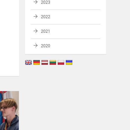
2023
2022
2021
2020
Sėkmė
Lietuvos
mokinių
ekonomikos
ir
verslo