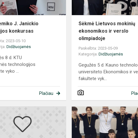
miko J. Janickio
Sėkmė Lietuvos mokinių
jos konkursas
ekonomikos ir verslo
olimpiadoje
ta: 2023-05-10
ija:
Didžiuojamės
Paskelbta: 2023-05-09
Kategorija:
Didžiuojamės
s 8 d. KTU
ės technologijos
Gegužės 5 d. Kauno technolo
te vyko ...
universiteto Ekonomikos ir ve
fakultete vyk...
Plačiau
Pla
Saulės
robotų
ON
mūšio
laimėtojai