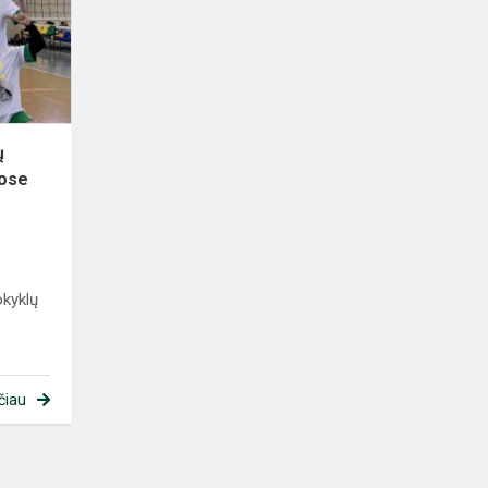
tinklinio
finalinėse
varžybose
mū...
ų
bose
kyklų
čiau