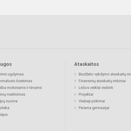
augos
Ataskaitos
rinis ugdymas
Biudžeto vykdymo ataskaitų rin
rmalusis švietimas
Finansinių ataskaitų rinkiniai
lba mokiniams ir tėvams
Lėšos veiklai viešinti
nių maitinimas
Projektai
alpų nuoma
Viešieji pirkimai
ioteka
Parama gimnazijai
ejus