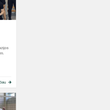
s
azijos
 m.
čiau
Lietuvos
mokyklų
žaidynių