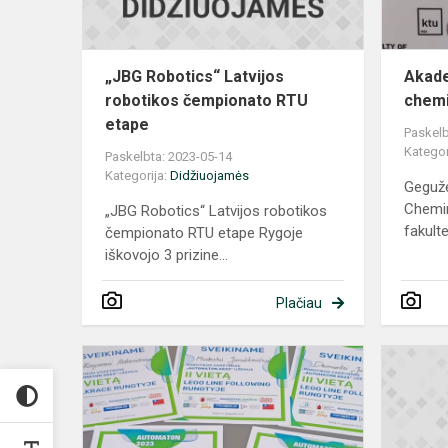
etape
„JBG Robotics“ Latvijos
Akade
robotikos čempionato RTU
chemi
etape
Paskelb
Kategor
Paskelbta: 2023-05-14
Kategorija:
Didžiuojamės
Gegužė
Chemin
„JBG Robotics“ Latvijos robotikos
fakulte
čempionato RTU etape Rygoje
iškovojo 3 prizine...
Plačiau
Robotikos
varžybos
„AUTOMAT
2023“