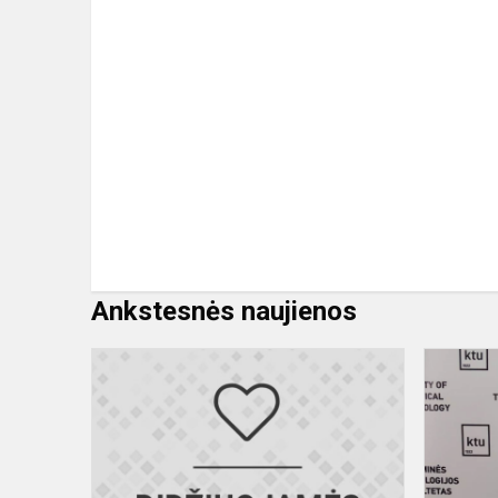
Ankstesnės naujienos
„JBG
Robotics“
Latvijos
robotikos
čempionato
RTU