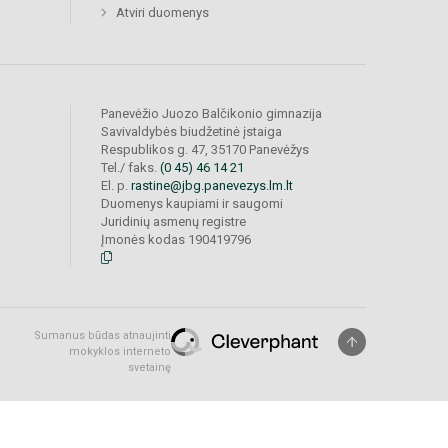
Atviri duomenys
Panevėžio Juozo Balčikonio gimnazija
Savivaldybės biudžetinė įstaiga
Respublikos g. 47, 35170 Panevėžys
Tel./ faks.
(0 45) 46 14 21
El. p.
rastine@jbg.panevezys.lm.lt
Duomenys kaupiami ir saugomi
Juridinių asmenų registre
Įmonės kodas 190419796
Sumanus būdas atnaujinti
mokyklos interneto
svetainę