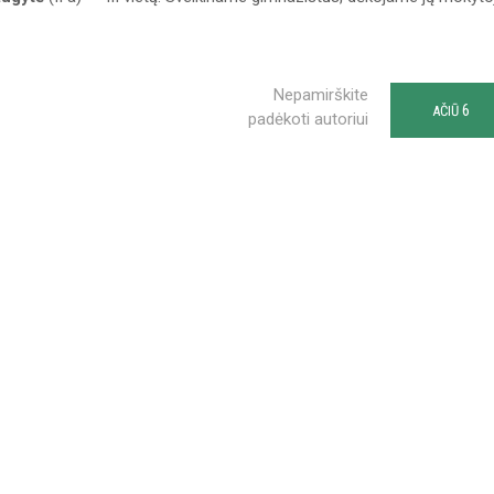
Nepamirškite
6
AČIŪ
padėkoti autoriui