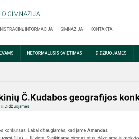
IO GIMNAZIJA
NISTRACINĖ INFORMACIJA
GIMNAZIJA
KONTAKTAI
TĖVAMS
NEFORMALUSIS ŠVIETIMAS
DIDŽIUOJAMĖS
inių Č.Kudabos geografijos kon
ja:
Didžiuojamės
jos konkursas. Labai džiaugiamės, kad jame
Amandas
augytė
(II a) - III vietą. Sveikiname gimnazistus, dėkojame jų mokyto