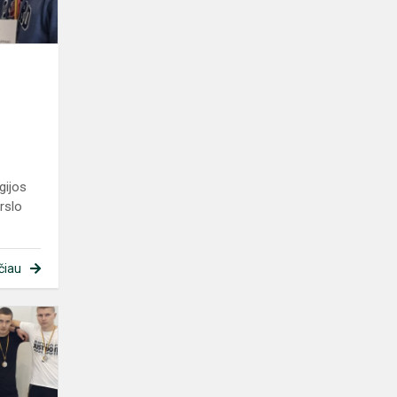
olimpiadoje
gijos
rslo
čiau
Virvės
traukimo
varžybos