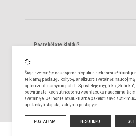
Pastebėjote klaidų?
Bend
Turite pasiūlymų?
RAŠYKITE
Šioje svetainėje naudojame slapukus siekdami užtikrinti j
teikiamų paslaugų kokybę, analizuoti svetainės naudojimą 
optimizuoti naršymo patirtį. Spustelėję mygtuką „Sutinku“,
patvirtinate, kad sutinkate su visų slapukų naudojimu šioje
svetainėje. Jei norite atšaukti arba pakeisti savo sutikimu
© 2026. Panevėžio Juozo Balčikonio gimnazija. Visos teisės saugom
apsilankyti
slapukų valdymo puslapyje
.
Kopijuoti turinį be raštiško gimnazijos sutikimo griežtai draudžiama.
NUSTATYMAI
NESUTINKU
SUT