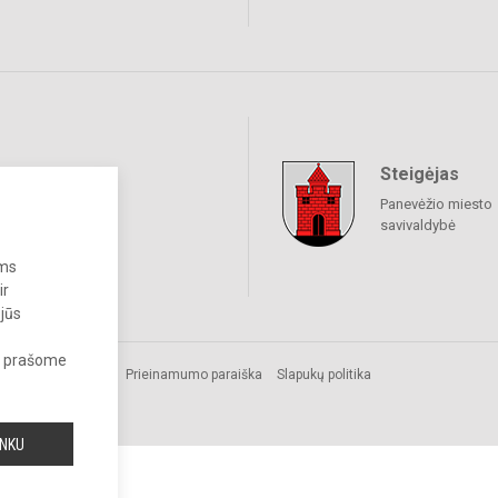
Steigėjas
raukime
Panevėžio miesto
savivaldybė
ums
ir
 jūs
s, prašome
os.
Prieinamumo paraiška
Slapukų politika
INKU