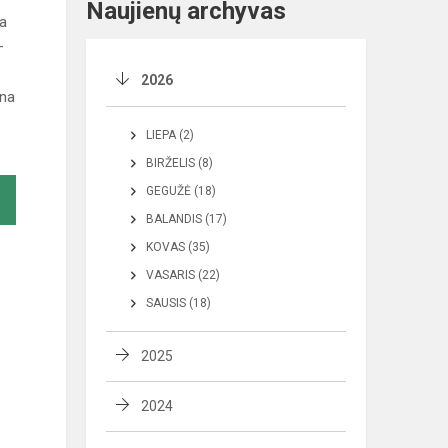
Naujienų archyvas
ta
–
2026
ana
LIEPA (2)
BIRŽELIS (8)
GEGUŽĖ (18)
BALANDIS (17)
KOVAS (35)
VASARIS (22)
SAUSIS (18)
2025
2024