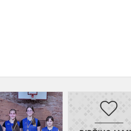
Varžėsi
krepšinio
aikštelėje