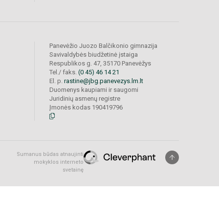
Panevėžio Juozo Balčikonio gimnazija
Savivaldybės biudžetinė įstaiga
Respublikos g. 47, 35170 Panevėžys
Tel./ faks.
(0 45) 46 14 21
El. p.
rastine@jbg.panevezys.lm.lt
Duomenys kaupiami ir saugomi
Juridinių asmenų registre
Įmonės kodas 190419796
Sumanus būdas atnaujinti
mokyklos interneto
svetainę