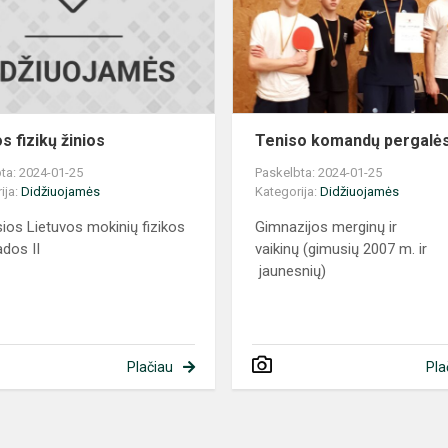
s fizikų žinios
Teniso komandų pergalė
ta: 2024-01-25
Paskelbta: 2024-01-25
ija:
Didžiuojamės
Kategorija:
Didžiuojamės
sios Lietuvos mokinių fizikos
Gimnazijos merginų ir
ados II
vaikinų (gimusių 2007 m. ir
jaunesnių)
Plačiau
Pla