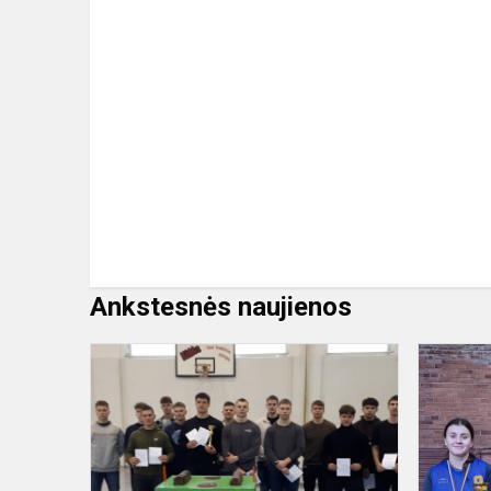
Ankstesnės naujienos
Tikrino
rankų
stiprumą