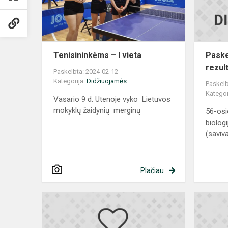
Tenisininkėms – I vieta
Paske
rezult
Paskelbta: 2024-02-12
Kategorija:
Didžiuojamės
Paskelb
Kategor
Vasario 9 d. Utenoje vyko Lietuvos
mokyklų žaidynių merginų
56-osi
biolog
(saviv
Plačiau
Skaitovų
konkurso
prizininkės