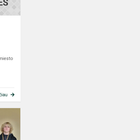
miesto
čiau
Šaškių
varžybos