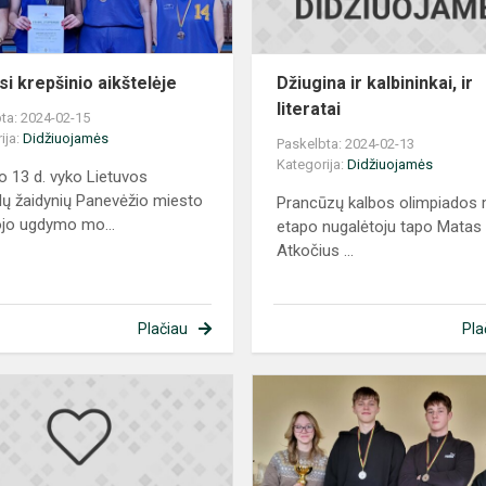
si krepšinio aikštelėje
Džiugina ir kalbininkai, ir
literatai
ta: 2024-02-15
ija:
Didžiuojamės
Paskelbta: 2024-02-13
Kategorija:
Didžiuojamės
o 13 d. vyko Lietuvos
ų žaidynių Panevėžio miesto
Prancūzų kalbos olimpiados 
jo ugdymo mo...
etapo nugalėtoju tapo Matas
Atkočius ...
Plačiau
Pla
ms
Paskelbti
biologijos
olimpiados
rezultatai