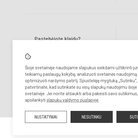
Pastebėjote klaidų?
Bend
Turite pasiūlymų?
RAŠYKITE
Šioje svetainėje naudojame slapukus siekdami užtikrinti j
teikiamų paslaugų kokybę, analizuoti svetainės naudojimą 
optimizuoti naršymo patirtį. Spustelėję mygtuką „Sutinku“,
patvirtinate, kad sutinkate su visų slapukų naudojimu šioje
svetainėje. Jei norite atšaukti arba pakeisti savo sutikimu
© 2026. Panevėžio Juozo Balčikonio gimnazija. Visos teisės saugom
apsilankyti
slapukų valdymo puslapyje
.
Kopijuoti turinį be raštiško gimnazijos sutikimo griežtai draudžiama.
NUSTATYMAI
NESUTINKU
SUT