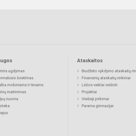
augos
Ataskaitos
rinis ugdymas
Biudžeto vykdymo ataskaitų rin
rmalusis švietimas
Finansinių ataskaitų rinkiniai
lba mokiniams ir tėvams
Lėšos veiklai viešinti
nių maitinimas
Projektai
alpų nuoma
Viešieji pirkimai
ioteka
Parama gimnazijai
ejus