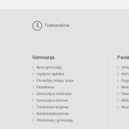
Tvarkaraščiai
Gimnazija
Pasl
Apie gimnaziją
Vidu
Ugdymo aplinka
Nefo
Filosofija, misija, vizija
Paga
Pasiekimai
Moki
Gimnazijos simboliai
Pat
Gimnazijos himnas
Bibl
Tradiciniai renginiai
Muzi
Bendradarbiavimas
Priėmimas į gimnaziją