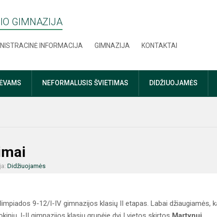
IO GIMNAZIJA
NISTRACINĖ INFORMACIJA
GIMNAZIJA
KONTAKTAI
TĖVAMS
NEFORMALUSIS ŠVIETIMAS
DIDŽIUOJAMĖS
imai
ja:
Didžiuojamės
mpiados 9-12/I-IV gimnazijos klasių II etapas. Labai džiaugiamės, 
nių. I-II gimnazijos klasių grupėje dvi I vietos skirtos
Martynui