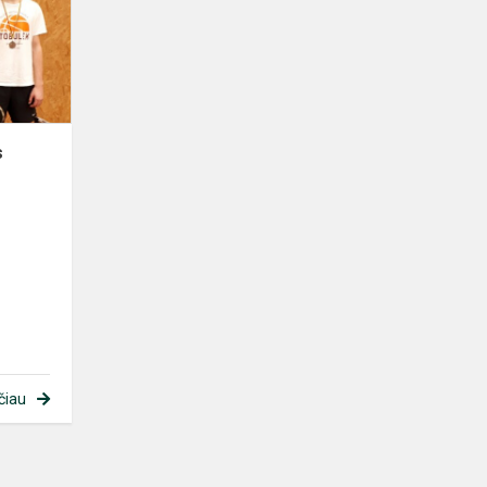
s
čiau