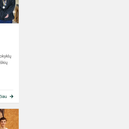
okyklų
škių
čiau
Teniso
komandų
pergalės