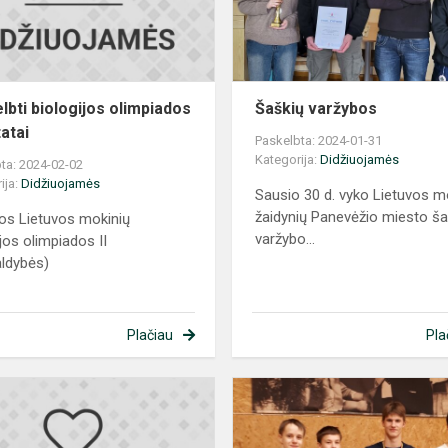
lbti biologijos olimpiados
Šaškių varžybos
atai
Paskelbta: 2024-01-31
Kategorija:
Didžiuojamės
ta: 2024-02-02
ija:
Didžiuojamės
Sausio 30 d. vyko Lietuvos m
žaidynių Panevėžio miesto ša
os Lietuvos mokinių
varžybo...
ijos olimpiados II
aldybės)
Plačiau
Pla
Puikios
fizikų
žinios