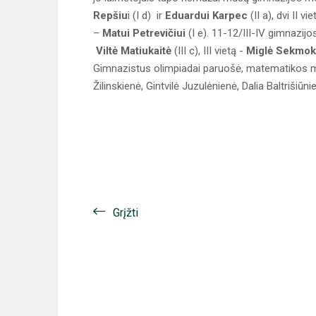
Repšiu
i (I d) ir
Eduardui Karpec
(II a), dvi II v
–
Matui Petrevičiui
(I e). 11-12/III-IV gimnazijo
Viltė Matiukaitė
(III c), III vietą -
Miglė Sekmok
Gimnazistus olimpiadai paruošė, matematikos mo
Žilinskienė, Gintvilė Juzulėnienė, Dalia Baltrišiūn
Grįžti