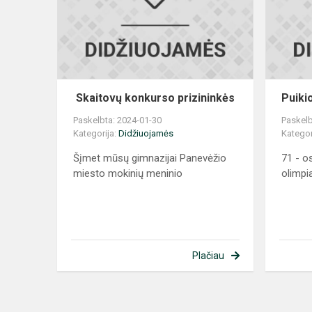
Skaitovų konkurso prizininkės
Puikio
Paskelbta: 2024-01-30
Paskelb
Kategorija:
Didžiuojamės
Kategor
Šįmet mūsų gimnazijai Panevėžio
71 - o
miesto mokinių meninio
olimpi
Plačiau