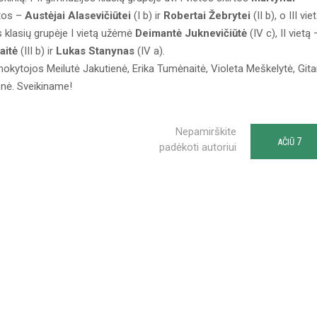
ietos –
Austėjai Alasevičiūtei
(I b) ir
Robertai Žebrytei
(II b), o III vie
s klasių grupėje I vietą užėmė
Deimantė Juknevičiūtė
(IV c), II vietą 
aitė
(III b) ir
Lukas Stanynas
(IV a).
kytojos Meilutė Jakutienė, Erika Tumėnaitė, Violeta Meškelytė, Git
ienė. Sveikiname!
Nepamirškite
7
AČIŪ
padėkoti autoriui