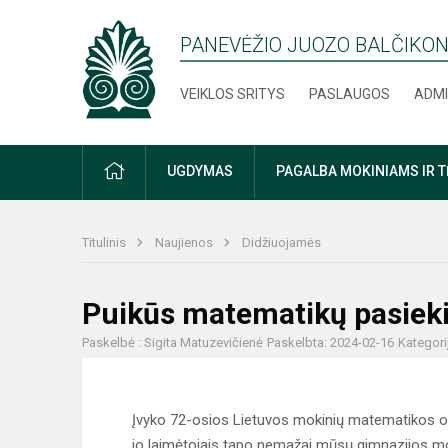
PANEVĖŽIO JUOZO BALČIKON
VEIKLOS SRITYS
PASLAUGOS
ADMI
PRADŽIA
UGDYMAS
PAGALBA MOKINIAMS IR 
Titulinis
Naujienos
Didžiuojamės
Puikūs matematikų pasiek
Paskelbė : Sigita Matuzevičienė
Paskelbta: 2024-02-16
Kategori
Įvyko 72-osios Lietuvos mokinių matematikos oli
jo laimėtojais tapo nemažai mūsų gimnazijos moki