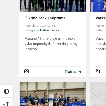
Tikrino rankų stiprumą
Varžė
Paskelbta: 2024-02-15
Paskelb
Kategorija:
Didžiuojamės
Kategor
Vasario 13 d. 5-ojoje gimnazijoje
Vasari
vyko tarpmokyklinės vaikinų rankų
mokykl
lenkimo...
bendro
Plačiau
Tenisininkė
–
I
vieta