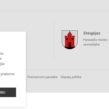
Steigėjas
raukime
Panevėžio miesto
savivaldybė
ums
ir
 jūs
s, prašome
os.
Prieinamumo paraiška
Slapukų politika
INKU