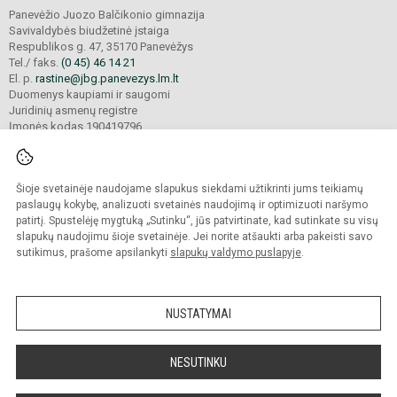
Panevėžio Juozo Balčikonio gimnazija
Savivaldybės biudžetinė įstaiga
Respublikos g. 47, 35170 Panevėžys
Tel./ faks.
(0 45) 46 14 21
El. p.
rastine@jbg.panevezys.lm.lt
Duomenys kaupiami ir saugomi
Juridinių asmenų registre
Įmonės kodas 190419796
Šioje svetainėje naudojame slapukus siekdami užtikrinti jums teikiamų
© 2026. Panevėžio Juozo Balčikonio gimnazija. Visos teisės saugomos.
Kopijuoti turinį be raštiško gimnazijos sutikimo griežtai draudžiama.
paslaugų kokybę, analizuoti svetainės naudojimą ir optimizuoti naršymo
patirtį. Spustelėję mygtuką „Sutinku“, jūs patvirtinate, kad sutinkate su visų
Prieinamumo paraiška
Slapukų politika
slapukų naudojimu šioje svetainėje. Jei norite atšaukti arba pakeisti savo
sutikimus, prašome apsilankyti
slapukų valdymo puslapyje
.
Sumanus būdas atnaujinti
mokyklos interneto
svetainę
NUSTATYMAI
NESUTINKU