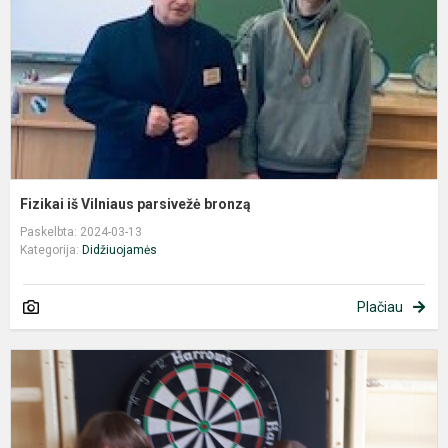
b
Fizikai iš Vilniaus parsivežė bronzą
Paskelbta: 2024-03-13
Kategorija:
Didžiuojamės
Plačiau
S
v
-
t