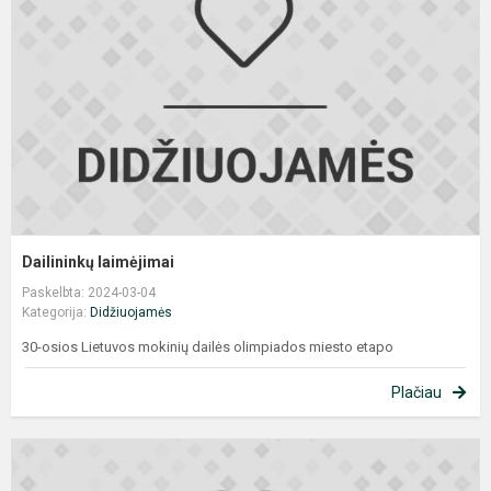
Dailininkų laimėjimai
Paskelbta: 2024-03-04
Kategorija:
Didžiuojamės
30-osios Lietuvos mokinių dailės olimpiados miesto etapo
Plačiau
dr
J