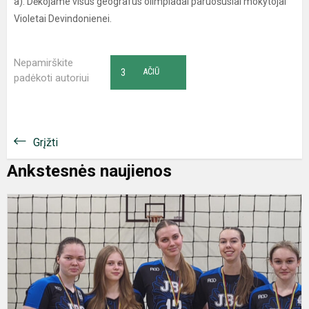
a). Dėkojame visus geografus olimpiadai paruošusiai mokytojai
Violetai Devindonienei.
Nepamirškite
3
AČIŪ
padėkoti autoriui
Grįžti
Ankstesnės naujienos
T
p