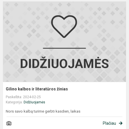
G
k
ir
l
ž
Gilino kalbos ir literatūros žinias
Paskelbta: 2024-02-25
Kategorija:
Didžiuojamės
Nors savo kalbą turime gerbti kasdien, laikas
Plačiau