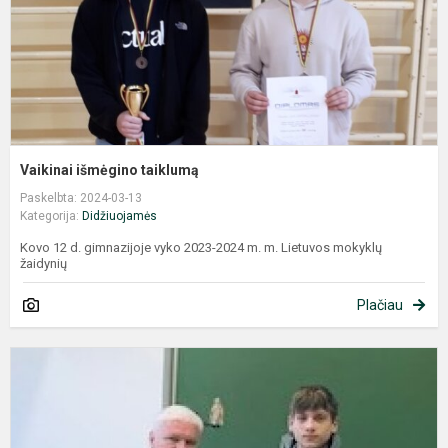
Vaikinai išmėgino taiklumą
Paskelbta: 2024-03-13
Kategorija:
Didžiuojamės
Kovo 12 d. gimnazijoje vyko 2023-2024 m. m. Lietuvos mokyklų
žaidynių
Plačiau
F
i
V
p