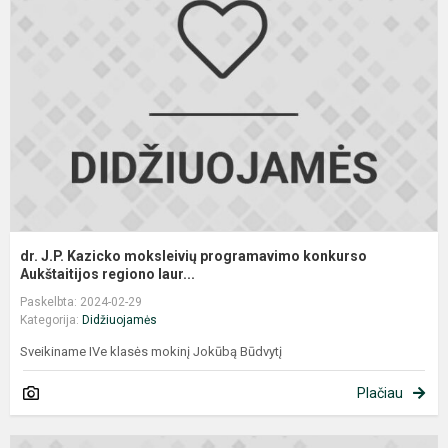
K
m
p
k
A
dr. J.P. Kazicko moksleivių programavimo konkurso
Aukštaitijos regiono laur...
Paskelbta: 2024-02-29
Kategorija:
Didžiuojamės
Sveikiname IVe klasės mokinį Jokūbą Būdvytį
Plačiau
I