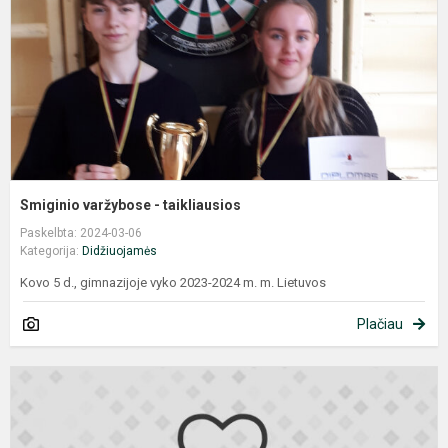
Smiginio varžybose - taikliausios
Paskelbta: 2024-03-06
Kategorija:
Didžiuojamės
Kovo 5 d., gimnazijoje vyko 2023-2024 m. m. Lietuvos
Plačiau
P
v
b