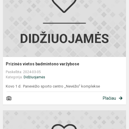
v
Prizinės vietos badmintono varžybose
Paskelbta: 2024-03-05
Kategorija:
Didžiuojamės
Kovo 1 d. Panevėžio sporto centro ,,Nevėžio" komplekse
Plačiau
D
l