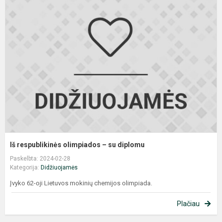
r
o
–
s
d
Iš respublikinės olimpiados – su diplomu
Paskelbta: 2024-02-28
Kategorija:
Didžiuojamės
Įvyko 62-oji Lietuvos mokinių chemijos olimpiada.
Plačiau