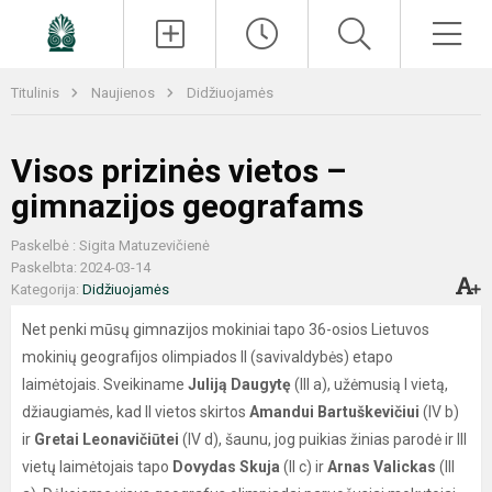
Paieška
Men
Titulinis
Naujienos
Didžiuojamės
Visos prizinės vietos –
gimnazijos geografams
Paskelbė : Sigita Matuzevičienė
Paskelbta: 2024-03-14
Kategorija:
Didžiuojamės
Net penki mūsų gimnazijos mokiniai tapo 36-osios Lietuvos
mokinių geografijos olimpiados II (savivaldybės) etapo
laimėtojais. Sveikiname
Juliją Daugytę
(III a), užėmusią I vietą,
džiaugiamės, kad II vietos skirtos
Amandui Bartuškevičiui
(IV b)
ir
Gretai Leonavičiūtei
(IV d), šaunu, jog puikias žinias parodė ir III
vietų laimėtojais tapo
Dovydas Skuja
(II c) ir
Arnas Valickas
(III