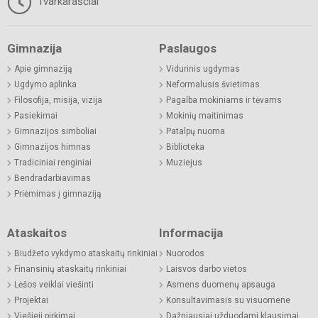
Tvarkaraščiai
Gimnazija
Paslaugos
Apie gimnaziją
Vidurinis ugdymas
Ugdymo aplinka
Neformalusis švietimas
Filosofija, misija, vizija
Pagalba mokiniams ir tėvams
Pasiekimai
Mokinių maitinimas
Gimnazijos simboliai
Patalpų nuoma
Gimnazijos himnas
Biblioteka
Tradiciniai renginiai
Muziejus
Bendradarbiavimas
Priėmimas į gimnaziją
Ataskaitos
Informacija
Biudžeto vykdymo ataskaitų rinkiniai
Nuorodos
Finansinių ataskaitų rinkiniai
Laisvos darbo vietos
Lėšos veiklai viešinti
Asmens duomenų apsauga
Projektai
Konsultavimasis su visuomene
Viešieji pirkimai
Dažniausiai užduodami klausimai