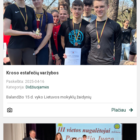
Kroso estafečių varžybos
Paskelbta: 2025-04-16
Kategorija:
Didžiuojamės
Balandžio 15 d. vyko Lietuvos mokyklų žaidynių
Plačiau
M
v