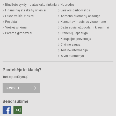
Biudžeto vykdymo ataskaitų rinkiniai
Nuorodos
Finansinių ataskaitų rinkiniai
Laisvos darbo vietos
Lėšos veiklai viešinti
Asmens duomenų apsauga
Projektai
Konsultavimasis su visuomene
Viešieji pirkimai
Dažniausiai užduodami klausimai
Parama gimnazijai
Pranešėjų apsauga
Korupcijos prevencija
Civilinė sauga
Teisinė informacija
Atviri duomenys
Pastebėjote klaidų?
Turite pasiūlymų?
RAŠYKITE
Bendraukime