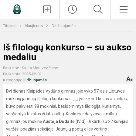
Paieška
Men
Titulinis
Naujienos
Didžiuojamės
Iš filologų konkurso – su aukso
medaliu
Paskelbė : Sigita Matuzevičienė
Paskelbta: 2025-05-02
Kategorija:
Didžiuojamės
Dvi dienas Klaipėdos Vydūno gimnazijoje vyko 57-asis Lietuvos
mokinių jaunųjų filologų konkursas. Į jį, įveikę net kelias atrankas,
buvo pakviesti 98 mokiniai, besidomintys filologija, kuriantys,
verčiantys tekstus iš kitų kalbų. Konkurse dalyvavo ir mūsų
gimnazijos mokinė
Austėja Dūdaitė
(IV d). Ji kartu su 22 kūrėjais
varžėsi poezijos sekcijoje. Jaunųjų poetų eiles vertino