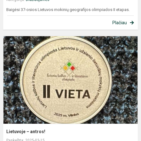
Baigėsi 37-osios Lietuvos mokinių geografijos olimpiados II etapas.
Plačiau
L
–
a
Lietuvoje – antros!
Paskelbta: 2025-03-15