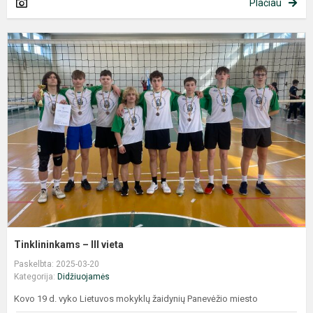
Plačiau
T
–
II
v
Tinklininkams – III vieta
Paskelbta: 2025-03-20
Kategorija:
Didžiuojamės
Kovo 19 d. vyko Lietuvos mokyklų žaidynių Panevėžio miesto