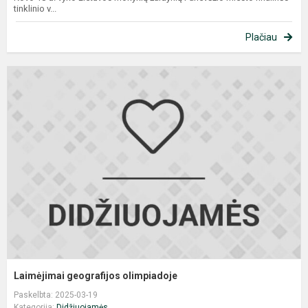
tinklinio v...
Plačiau
L
g
o
Laimėjimai geografijos olimpiadoje
Paskelbta: 2025-03-19
Kategorija:
Didžiuojamės