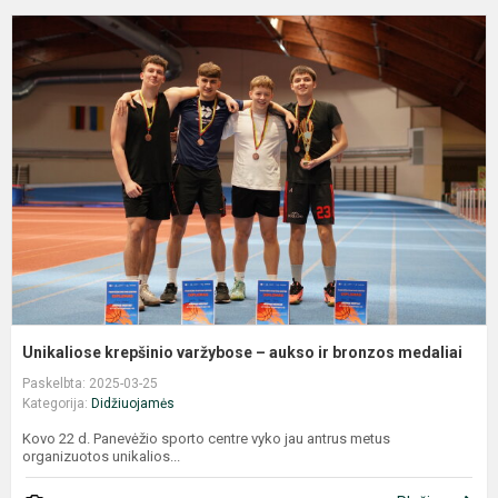
U
k
v
–
a
ir
b
m
Unikaliose krepšinio varžybose – aukso ir bronzos medaliai
Paskelbta: 2025-03-25
Kategorija:
Didžiuojamės
Kovo 22 d. Panevėžio sporto centre vyko jau antrus metus
organizuotos unikalios...