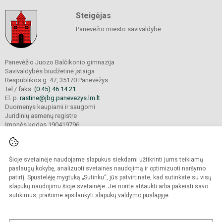
Steigėjas
Panevėžio miesto savivaldybė
Panevėžio Juozo Balčikonio gimnazija
Savivaldybės biudžetinė įstaiga
Respublikos g. 47, 35170 Panevėžys
Tel./ faks.
(0 45) 46 14 21
El. p.
rastine@jbg.panevezys.lm.lt
Duomenys kaupiami ir saugomi
Juridinių asmenų registre
Įmonės kodas 190419796
Šioje svetainėje naudojame slapukus siekdami užtikrinti jums teikiamų
© 2026. Panevėžio Juozo Balčikonio gimnazija. Visos teisės saugomos.
Kopijuoti turinį be raštiško gimnazijos sutikimo griežtai draudžiama.
paslaugų kokybę, analizuoti svetainės naudojimą ir optimizuoti naršymo
patirtį. Spustelėję mygtuką „Sutinku“, jūs patvirtinate, kad sutinkate su visų
Prieinamumo paraiška
Slapukų politika
slapukų naudojimu šioje svetainėje. Jei norite atšaukti arba pakeisti savo
sutikimus, prašome apsilankyti
slapukų valdymo puslapyje
.
Sumanus būdas atnaujinti
mokyklos interneto
svetainę