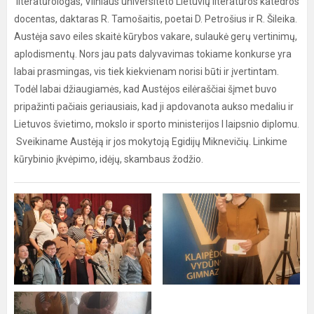
literatūrologas, Vilniaus universiteto Lietuvių literatūros katedros
docentas, daktaras R. Tamošaitis, poetai D. Petrošius ir R. Šileika.
Austėja savo eiles skaitė kūrybos vakare, sulaukė gerų vertinimų,
aplodismentų. Nors jau pats dalyvavimas tokiame konkurse yra
labai prasmingas, vis tiek kiekvienam norisi būti ir įvertintam.
Todėl labai džiaugiamės, kad Austėjos eilėraščiai šįmet buvo
pripažinti pačiais geriausiais, kad ji apdovanota aukso medaliu ir
Lietuvos švietimo, mokslo ir sporto ministerijos I laipsnio diplomu.
Sveikiname Austėją ir jos mokytoją Egidijų Miknevičių. Linkime
kūrybinio įkvėpimo, idėjų, skambaus žodžio.