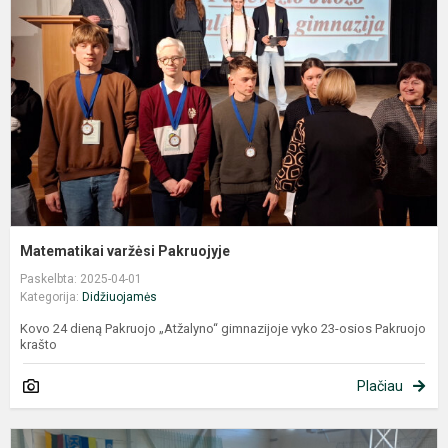
P
Matematikai varžėsi Pakruojyje
Paskelbta: 2025-04-01
Kategorija:
Didžiuojamės
Kovo 24 dieną Pakruojo „Atžalyno“ gimnazijoje vyko 23-osios Pakruojo
krašto
Plačiau
V