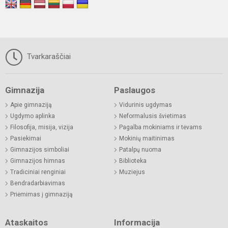
Tvarkaraščiai
Gimnazija
Paslaugos
Apie gimnaziją
Vidurinis ugdymas
Ugdymo aplinka
Neformalusis švietimas
Filosofija, misija, vizija
Pagalba mokiniams ir tėvams
Pasiekimai
Mokinių maitinimas
Gimnazijos simboliai
Patalpų nuoma
Gimnazijos himnas
Biblioteka
Tradiciniai renginiai
Muziejus
Bendradarbiavimas
Priėmimas į gimnaziją
Ataskaitos
Informacija