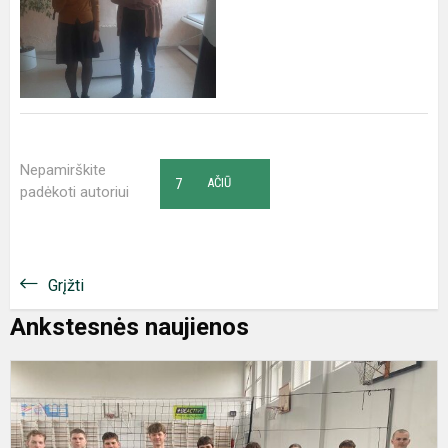
Nepamirškite
7
AČIŪ
padėkoti autoriui
Grįžti
Ankstesnės naujienos
V
t
v