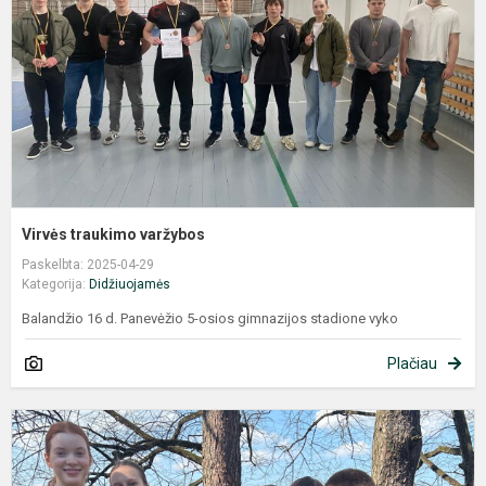
Virvės traukimo varžybos
Paskelbta: 2025-04-29
Kategorija:
Didžiuojamės
Balandžio 16 d. Panevėžio 5-osios gimnazijos stadione vyko
Plačiau
K
e
v