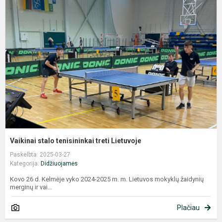
s
t
t
L
Vaikinai stalo tenisininkai treti Lietuvoje
Paskelbta: 2025-03-27
Kategorija:
Didžiuojamės
Kovo 26 d. Kelmėje vyko 2024-2025 m. m. Lietuvos mokyklų žaidynių
merginų ir vai...
Plačiau