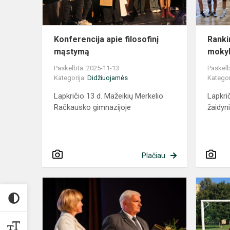
Konferencija apie filosofinį
Ranki
mąstymą
mokyk
Paskelbta: 2025-11-13
Paskelb
Kategorija:
Didžiuojamės
Kategor
Lapkričio 13 d. Mažeikių Merkelio
Lapkri
Račkausko gimnazijoje
žaidyn
Plačiau
Gimnazijos
direktoriui
–
garbinga