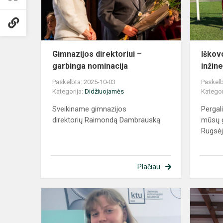
nominacija
Gimnazijos direktoriui –
Iškov
garbinga nominacija
inžin
Paskelbta: 2025-10-03
Paskelb
Kategorija:
Didžiuojamės
Kategor
Sveikiname gimnazijos
Pergal
direktorių Raimondą Dambrauską
mūsų g
Rugsėjo
Plačiau
Akademiko
J.
Janickio