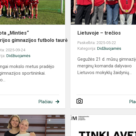
ota „Minties“
Lietuvoje – trečios
erijos gimnazijos futbolo taurė
Paskelbta: 2025-05-22
Kategorija:
Didžiuojamės
ta: 2025-09-24
ija:
Didžiuojamės
Gegužės 21 d. mūsų gimnazi
merginų komanda dalyvavo
ingai mokslo metus pradėjo
Lietuvos mokyklų žaidynių...
imnazijos sportininkai.
...
Plačiau
Pla
Lengvaatlečių
pergalės