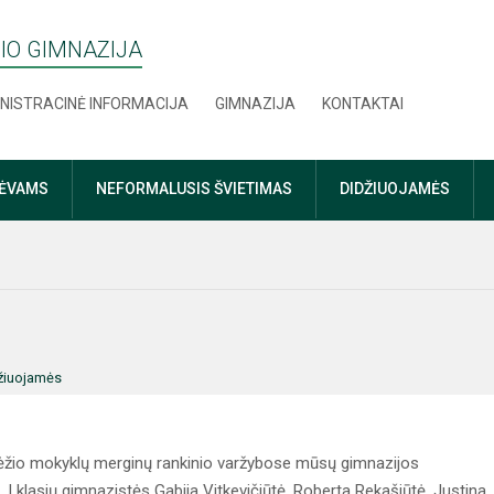
IO GIMNAZIJA
NISTRACINĖ INFORMACIJA
GIMNAZIJA
KONTAKTAI
TĖVAMS
NEFORMALUSIS ŠVIETIMAS
DIDŽIUOJAMĖS
žiuojamės
vėžio mokyklų merginų rankinio varžybose mūsų gimnazijos
 I klasių gimnazistės Gabija Vitkevičiūtė, Roberta Rekašiūtė, Justina