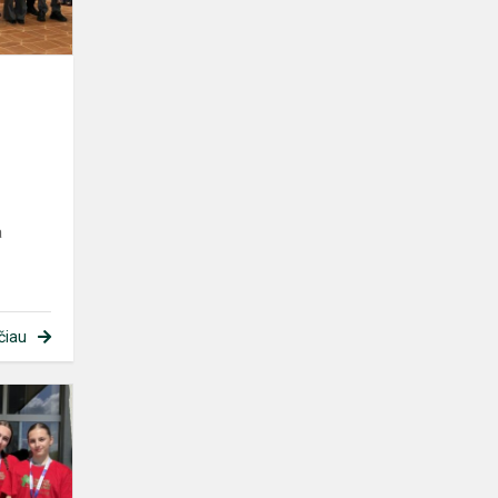
f
a
čiau
Lietuvoje
–
rė
trečios