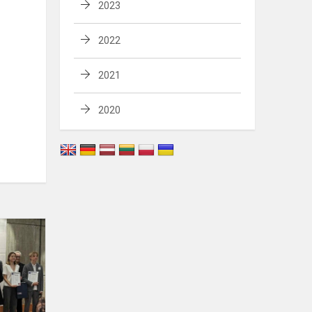
2023
2022
2021
2020
Konkurse
„Tylios
sienos,
žodžių
paliestos“