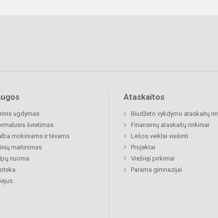
augos
Ataskaitos
rinis ugdymas
Biudžeto vykdymo ataskaitų rin
rmalusis švietimas
Finansinių ataskaitų rinkiniai
lba mokiniams ir tėvams
Lėšos veiklai viešinti
nių maitinimas
Projektai
alpų nuoma
Viešieji pirkimai
ioteka
Parama gimnazijai
ejus