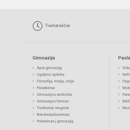
Tvarkaraščiai
Gimnazija
Pasl
Apie gimnaziją
Vidu
Ugdymo aplinka
Nefo
Filosofija, misija, vizija
Paga
Pasiekimai
Moki
Gimnazijos simboliai
Pat
Gimnazijos himnas
Bibl
Tradiciniai renginiai
Muzi
Bendradarbiavimas
Priėmimas į gimnaziją