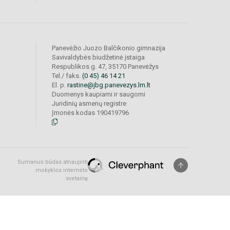
Panevėžio Juozo Balčikonio gimnazija
Savivaldybės biudžetinė įstaiga
Respublikos g. 47, 35170 Panevėžys
Tel./ faks.
(0 45) 46 14 21
El. p.
rastine@jbg.panevezys.lm.lt
Duomenys kaupiami ir saugomi
Juridinių asmenų registre
Įmonės kodas 190419796
Sumanus būdas atnaujinti
mokyklos interneto
svetainę