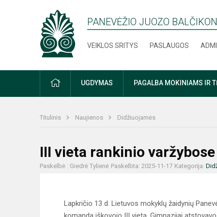
PANEVĖŽIO JUOZO BALČIKON
VEIKLOS SRITYS
PASLAUGOS
ADMI
PRADŽIA
UGDYMAS
PAGALBA MOKINIAMS IR 
Titulinis
Naujienos
Didžiuojamės
III vieta rankinio varžybose
Paskelbė : Giedrė Tylienė
Paskelbta: 2025-11-17
Kategorija:
Did
Lapkričio 13 d. Lietuvos mokyklų žaidynių Pane
komanda iškovojo III vietą. Gimnazijai atstovavo