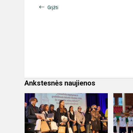
Grįžti
Ankstesnės naujienos
Konferencij
apie
filosofinį
mąstymą