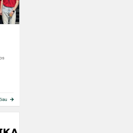
jos
čiau
Patirtinė
veikla
fizikos