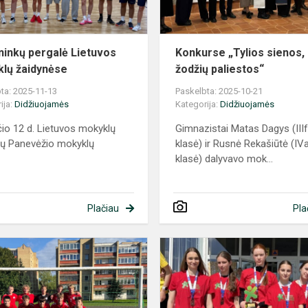
ninkų pergalė Lietuvos
Konkurse „Tylios sienos,
lų žaidynėse
žodžių paliestos“
ta: 2025-11-13
Paskelbta: 2025-10-21
ija:
Didžiuojamės
Kategorija:
Didžiuojamės
čio 12 d. Lietuvos mokyklų
Gimnazistai Matas Dagys (III
ių Panevėžio mokyklų
klasė) ir Rusnė Rekašiūtė (IV
klasė) dalyvavo mok...
Plačiau
Pla
Iškovota
„Minties“
inžinerijos gimnazijos futbolo tau