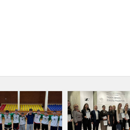
a
Rankininkų
pergalė Lietuvos
mokyklų
žaidynėse