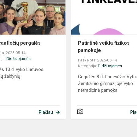
aatlečių pergalės
Patirtinė veikla fizikos
pamokoje
ta: 2025-05-14
ija:
Didžiuojamės
Paskelbta: 2025-05-14
Kategorija:
Didžiuojamės
s 13 d. vyko Lietuvos
ų žaidynių
Gegužės 8 d. Panevėžio Vyta
Žemkalnio gimnazijoje vyko
netradicinė pamoka
Plačiau
Pla