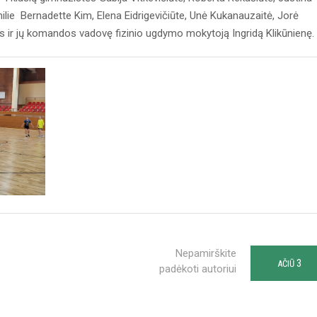
milie Bernadette Kim, Elena Eidrigevičiūte, Unė Kukanauzaitė, Jorė
s ir jų komandos vadovę fizinio ugdymo mokytoją Ingridą Klikūnienę.
Nepamirškite
3
AČIŪ
padėkoti autoriui