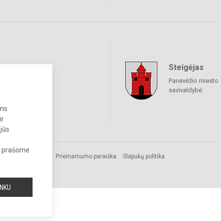
Steigėjas
raukime
Panevėžio miesto
savivaldybė
ums
ir
 jūs
s, prašome
os.
Prieinamumo paraiška
Slapukų politika
INKU