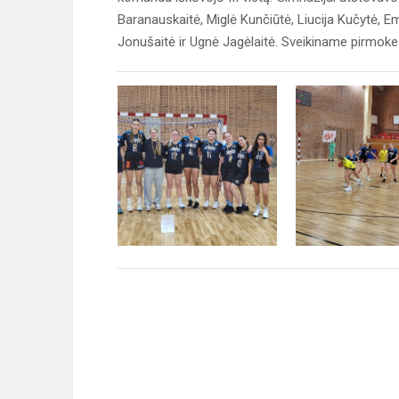
Baranauskaitė, Miglė Kunčiūtė, Liucija Kučytė, E
Jonušaitė ir Ugnė Jagėlaitė. Sveikiname pirmoke