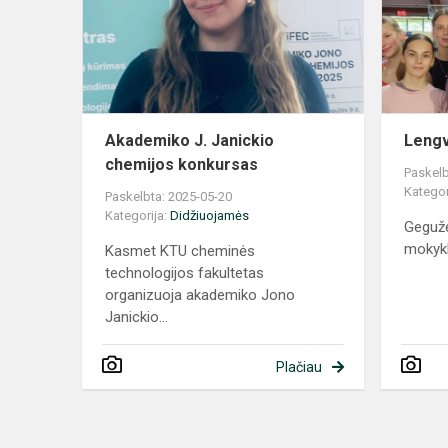
chemijos
konkursas
Akademiko J. Janickio
Lengv
chemijos konkursas
Paskelb
Kategor
Paskelbta: 2025-05-20
Kategorija:
Didžiuojamės
Gegužė
mokykl
Kasmet KTU cheminės
technologijos fakultetas
organizuoja akademiko Jono
Janickio...
Plačiau