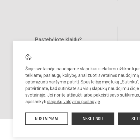
Pastebėjote klaidų?
Bend
Turite pasiūlymų?
RAŠYKITE
Šioje svetainėje naudojame slapukus siekdami užtikrinti j
teikiamų paslaugų kokybę, analizuoti svetainės naudojimą 
optimizuoti naršymo patirtį. Spustelėję mygtuką „Sutinku“,
patvirtinate, kad sutinkate su visų slapukų naudojimu šioje
svetainėje. Jei norite atšaukti arba pakeisti savo sutikimu
© 2026. Panevėžio Juozo Balčikonio gimnazija. Visos teisės saugom
apsilankyti
slapukų valdymo puslapyje
.
Kopijuoti turinį be raštiško gimnazijos sutikimo griežtai draudžiama.
NUSTATYMAI
NESUTINKU
SUT