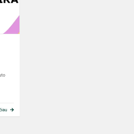
pamokoje
uto
čiau