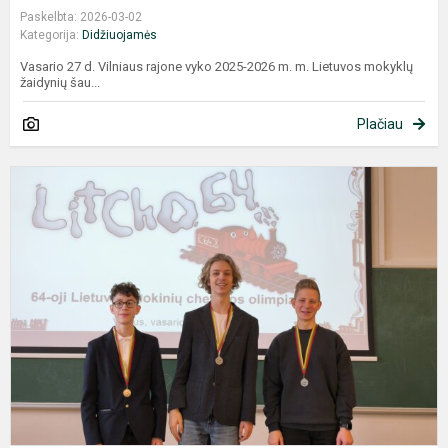
Paskelbta: 2026-03-02
Kategorija:
Didžiuojamės
Vasario 27 d. Vilniaus rajone vyko 2025-2026 m. m. Lietuvos mokyklų
žaidynių šau...
Plačiau
L
š
c
o