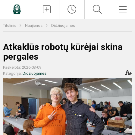
Paieška
Men
Titulinis
Naujienos
Didžiuojamės
Atkaklūs robotų kūrėjai skina
pergales
Paskelbta: 2026-03-09
Kategorija:
Didžiuojamės