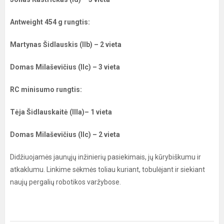
Antweight 454 g rungtis:
Martynas Šidlauskis (IIb) – 2 vieta
Domas Milaševičius (IIc) – 3 vieta
RC minisumo rungtis:
Tėja Šidlauskaitė (IIIa)– 1 vieta
Domas Milaševičius (IIc) – 2 vieta
Didžiuojamės jaunųjų inžinierių pasiekimais, jų kūrybiškumu ir
atkaklumu. Linkime sėkmės toliau kuriant, tobulėjant ir siekiant
naujų pergalių robotikos varžybose.