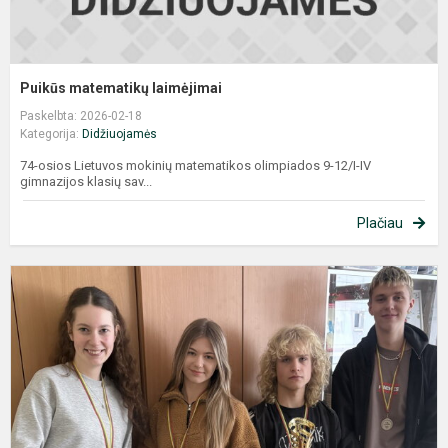
Puikūs matematikų laimėjimai
Paskelbta: 2026-02-18
Kategorija:
Didžiuojamės
74-osios Lietuvos mokinių matematikos olimpiados 9-12/I-IV
gimnazijos klasių sav...
Plačiau
II
v
š
v