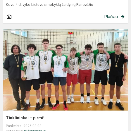
Kovo 4 d. vyko Lietuvos mokyklų žaidynių Panevėžio
Plačiau
T
–
p
Tinklininkai – pirmi!
Paskelbta: 2026-03-03