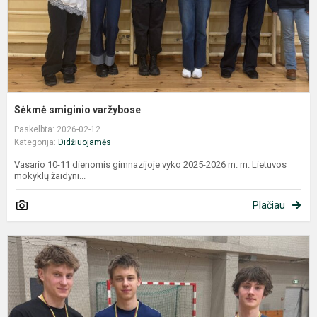
Sėkmė smiginio varžybose
Paskelbta: 2026-02-12
Kategorija:
Didžiuojamės
Vasario 10-11 dienomis gimnazijoje vyko 2025-2026 m. m. Lietuvos
mokyklų žaidyni...
Plačiau
I
U
s
a
m