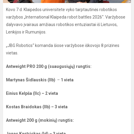
Kovo 7 d. Klaipėdos universitete vyko tarptautinės robotikos
varžybos „International Klaipeda robot battles 2026“. Varžybose
dalyvavo įvairaus amžiaus robotikos entuziastai iš Lietuvos,
Lenkijos ir Rumunijos.
„JBG Robotics“ komanda šiose varžybose iškovojo 8 prizines
vietas.
Antweight PRO 200 g (suaugusiųjų) rungtis:
Martynas Šidlauskis (IIb)
–
1 vieta
Einius Kelpša (IIc) – 2 vieta
Kostas Braidokas (IIb) – 3 vieta
Antweight 200 g (mokinių) rungtis:
Jonas Kastrickas (Id) – 3 vieta