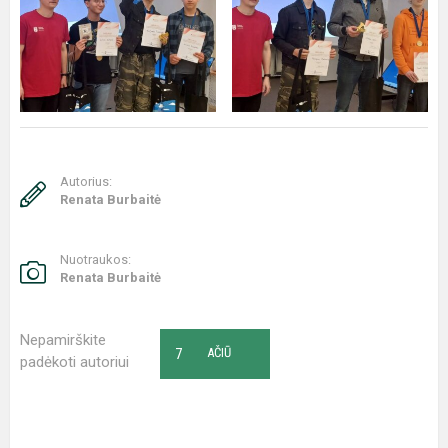
Autorius:
Renata Burbaitė
Nuotraukos:
Renata Burbaitė
Nepamirškite
7
AČIŪ
padėkoti autoriui