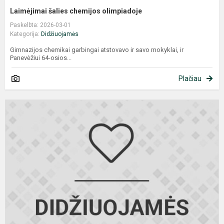
Laimėjimai šalies chemijos olimpiadoje
Paskelbta: 2026-03-01
Kategorija:
Didžiuojamės
Gimnazijos chemikai garbingai atstovavo ir savo mokyklai, ir
Panevėžiui 64-osios...
Plačiau
P
v
d
o