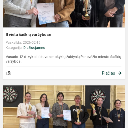
II vieta šaškių varžybose
Paskelbta: 2026-02-16
Kategorija:
Didžiuojamės
Vasario 12 d. vyko Lietuvos mokyklų žaidynių Panevėžio miesto šaškių
varžybos.
Plačiau
S
s
v