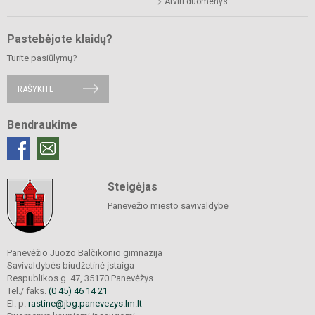
Atviri duomenys
Pastebėjote klaidų?
Turite pasiūlymų?
RAŠYKITE
Bendraukime
Steigėjas
Panevėžio miesto savivaldybė
Panevėžio Juozo Balčikonio gimnazija
Savivaldybės biudžetinė įstaiga
Respublikos g. 47, 35170 Panevėžys
Tel./ faks.
(0 45) 46 14 21
El. p.
rastine@jbg.panevezys.lm.lt