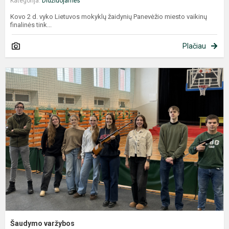
Kategorija:
Didžiuojamės
Kovo 2 d. vyko Lietuvos mokyklų žaidynių Panevėžio miesto vaikinų
finalinės tink...
Plačiau
Š
v
Šaudymo varžybos