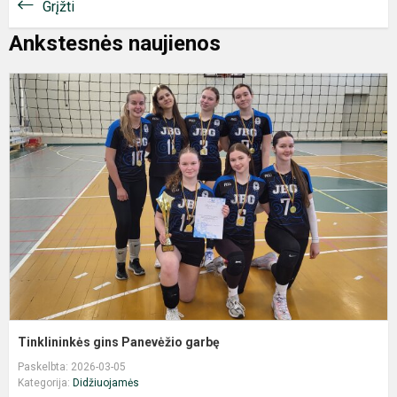
Grįžti
Ankstesnės naujienos
T
g
P
g
Tinklininkės gins Panevėžio garbę
Paskelbta: 2026-03-05
Kategorija:
Didžiuojamės