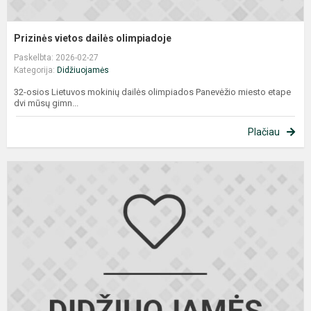
Prizinės vietos dailės olimpiadoje
Paskelbta: 2026-02-27
Kategorija:
Didžiuojamės
32-osios Lietuvos mokinių dailės olimpiados Panevėžio miesto etape
dvi mūsų gimn...
Plačiau
P
m
l