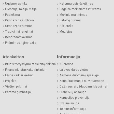
Ugdymo aplinka
Neformalusis švietimas
Filosofija, misija, vizija
Pagalba mokiniams ir tėvams
Pasiekimai
Mokinių maitinimas
Gimnazijos simboliai
Patalpų nuoma
Gimnazijos himnas
Biblioteka
Tradiciniai renginiai
Muziejus
Bendradarbiavimas
Priėmimas į gimnaziją
Ataskaitos
Informacija
Biudžeto vykdymo ataskaitų rinkiniai
Nuorodos
Finansinių ataskaitų rinkiniai
Laisvos darbo vietos
Lėšos veiklai viešinti
Asmens duomenų apsauga
Projektai
Konsultavimasis su visuomene
Viešieji pirkimai
Dažniausiai užduodami klausimai
Parama gimnazijai
Pranešėjų apsauga
Korupcijos prevencija
Civilinė sauga
Teisinė informacija