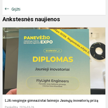
Grįžti
Ankstesnės naujienos
L
r
g
l
J
i
p
LJA renginyje gimnazistai laimėjo Jaunųjų inovatorių prizą
Paskelbta: 2026-03-26