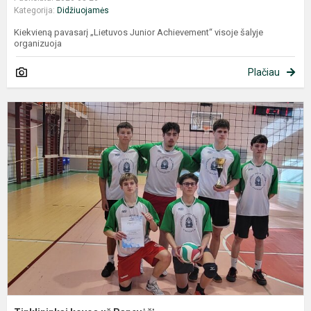
Kategorija:
Didžiuojamės
Kiekvieną pavasarį „Lietuvos Junior Achievement“ visoje šalyje
organizuoja
Plačiau
T
k
u
P