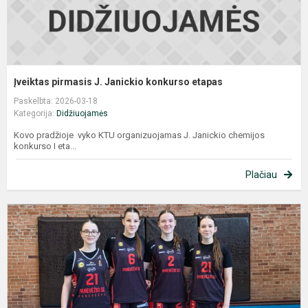
Įveiktas pirmasis J. Janickio konkurso etapas
Paskelbta: 2026-03-18
Kategorija:
Didžiuojamės
Kovo pradžioje vyko KTU organizuojamas J. Janickio chemijos
konkurso I eta...
Plačiau
S
g
p
z
3
k