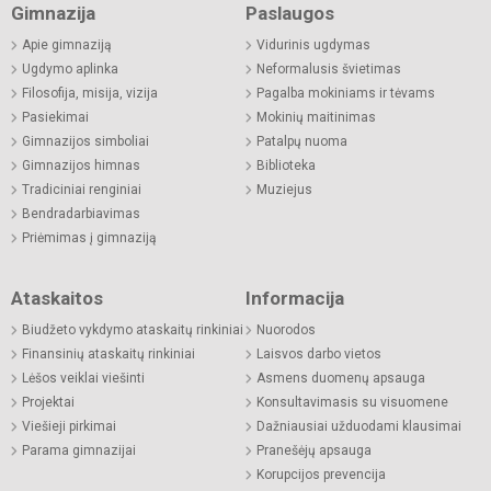
Gimnazija
Paslaugos
Apie gimnaziją
Vidurinis ugdymas
Ugdymo aplinka
Neformalusis švietimas
Filosofija, misija, vizija
Pagalba mokiniams ir tėvams
Pasiekimai
Mokinių maitinimas
Gimnazijos simboliai
Patalpų nuoma
Gimnazijos himnas
Biblioteka
Tradiciniai renginiai
Muziejus
Bendradarbiavimas
Priėmimas į gimnaziją
Ataskaitos
Informacija
Biudžeto vykdymo ataskaitų rinkiniai
Nuorodos
Finansinių ataskaitų rinkiniai
Laisvos darbo vietos
Lėšos veiklai viešinti
Asmens duomenų apsauga
Projektai
Konsultavimasis su visuomene
Viešieji pirkimai
Dažniausiai užduodami klausimai
Parama gimnazijai
Pranešėjų apsauga
Korupcijos prevencija