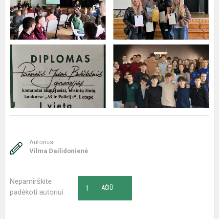
Autorius:
Vilma Dailidonienė
Nepamirškite
1
AČIŪ
padėkoti autoriui