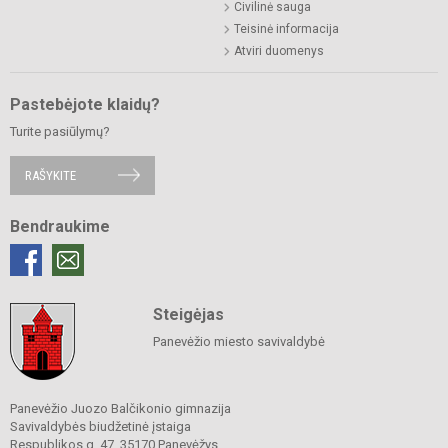
Civilinė sauga
Teisinė informacija
Atviri duomenys
Pastebėjote klaidų?
Turite pasiūlymų?
RAŠYKITE
Bendraukime
Steigėjas
Panevėžio miesto savivaldybė
Panevėžio Juozo Balčikonio gimnazija
Savivaldybės biudžetinė įstaiga
Respublikos g. 47, 35170 Panevėžys