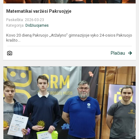
Matematikai varžėsi Pakruojyje
Paskelbta: 2026-03-23
Kategorija:
Didžiuojamės
Kovo 20 dieną Pakruojo „Atžalyno“ gimnazijoje vyko 24-osios Pakruojo
krašto...
Plačiau
„
r
m
2
k