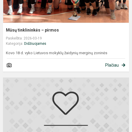
Mūsų tinklininkės – pirmos
Paskelbta: 2026-03-19
Kategorija:
Didžiuojamės
Kovo 18 d. vyko Lietuvos mokyklų žaidynių merginų zoninės
Plačiau
Į
p
J
J
k
e