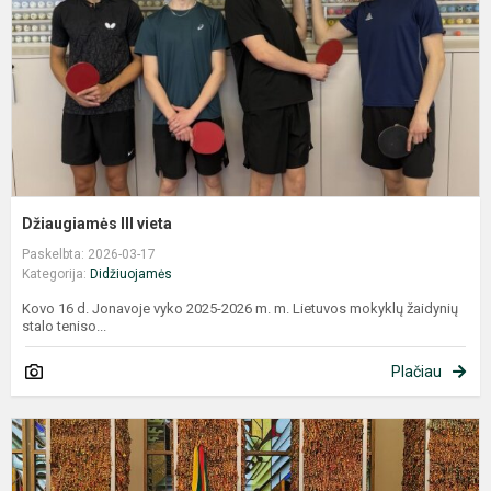
Džiaugiamės III vieta
Paskelbta: 2026-03-17
Kategorija:
Didžiuojamės
Kovo 16 d. Jonavoje vyko 2025-2026 m. m. Lietuvos mokyklų žaidynių
stalo teniso...
Plačiau
I
ž
r