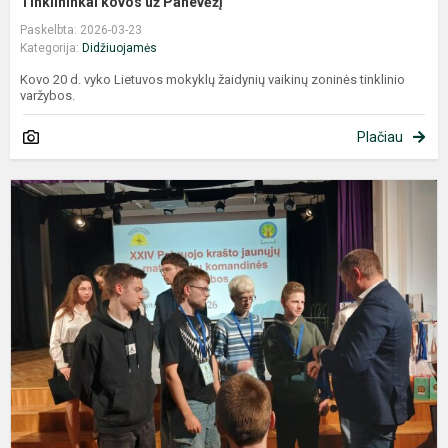
Tinklininkai kovos už Panevėžį
Paskelbta: 2026-03-23
Kategorija:
Didžiuojamės
Kovo 20 d. vyko Lietuvos mokyklų žaidynių vaikinų zoninės tinklinio
varžybos.
Plačiau
M
v
P