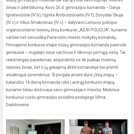
Mūsų gimnazijos mokiniai dar kartą įrodė savo stiprias teisines
žinias ir pilietiškumą. Kovo 26 d. gimnazijos komanda – Darija
Ignatavičiūtė (IV b), Ugnita Ambraziūnaitė (IV f), Dovydas Skuja
(IV c) ir Vilius Šmakotinas (IV c) – dalyvavo Lietuvos policijos
organizuotame teisinių žinių konkurse „AŠ IR POLICIJA“, kuriame
varžėsi net vienuolika Panevėžio miesto mokyklų komandų.
Pirmajame konkurso etape mūsų gimnazijos komanda pasirodė
geriausiai – nugalėjo visus varžovus ir iškovojo pirmąją vietą. Tai
reikšmingas pasiekimas, atspindintis ne tik puikias mokinių
teisines žinias, bet ir jų gebėjimą dirbti komandoje bei priimti
atsakingus sprendimus. Ši pergalė atvėrė duris į kitą etapą –
balandžio 16 dieną komanda vyks į antrąjį konkurso etapą,
kuriame toliau atstovaus savo gimnazijai ir miestui. Mokinius
konkursui ruošė gimnazijos socialinė pedagogė Vilma
Dailidonienė.