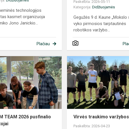
ija:
Didžiuojamės
Paskelbta: 2026-05-11
Kategorija:
Didžiuojamės
eminės technologijos
etas kasmet organizuoja
Gegužės 9 d. Kaune „Mokslo 
iko Jono Janickio...
vyko pirmosios tarptautinės
robotikos varžybo...
Plačiau
Pla
STEAM
TEAM
2026
pusfinalio
laimėtojai
 TEAM 2026 pusfinalio
Virvės traukimo varžybo
ojai
Paskelbta: 2026-04-23