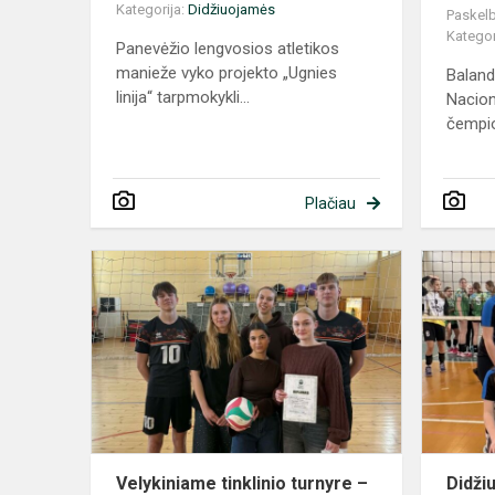
Kategorija:
Didžiuojamės
Paskelb
Kategor
Panevėžio lengvosios atletikos
manieže vyko projekto „Ugnies
Baland
linija“ tarpmokykli...
Naciona
čempio
Plačiau
Velykiniame
tinklinio
turnyre
–
II
vieta
Velykiniame tinklinio turnyre –
Didži