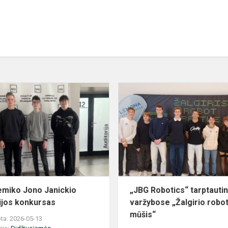
ių
Akademiko
Jono
Janickio
chemijos
konkursas
miko Jono Janickio
„JBG Robotics“ tarptauti
jos konkursas
varžybose „Žalgirio robo
mūšis“
ta: 2026-05-13