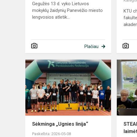
Kategor
Gegužės 13 d. vyko Lietuvos
mokyklų žaidynių Panevėžio miesto
KTU ch
lengvosios atletik...
fakult
akadem
Plačiau
Sėkminga
„Ugnies
linija“
Sėkminga „Ugnies linija“
STEAM
laimėt
Paskelbta: 2026-05-08