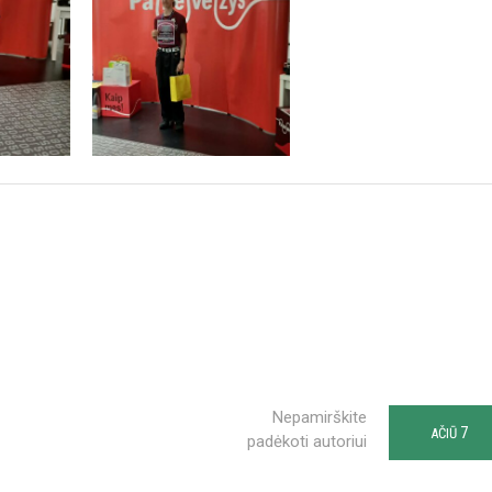
Nepamirškite
7
AČIŪ
padėkoti autoriui