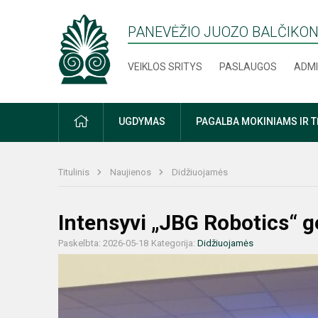
PANEVĖŽIO JUOZO BALČIKON
VEIKLOS SRITYS
PASLAUGOS
ADMI
PRADŽIA
UGDYMAS
PAGALBA MOKINIAMS IR 
Titulinis
Naujienos
Didžiuojamės
Intensyvi „JBG Robotics“ 
Paskelbta: 2026-05-18
Kategorija:
Didžiuojamės