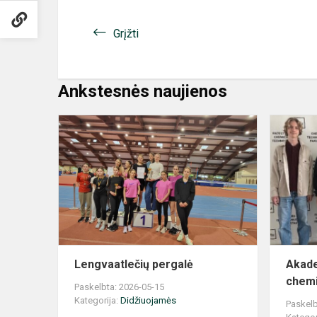
Grįžti
Ankstesnės naujienos
Lengvaatleč
pergalė
Lengvaatlečių pergalė
Akade
chemi
Paskelbta: 2026-05-15
Kategorija:
Didžiuojamės
Paskelb