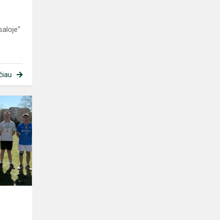
saloje“
čiau
Virvės
traukimo
varžybos
s