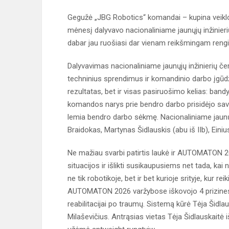
Gegužė „JBG Robotics“ komandai – kupina veiklos
mėnesį dalyvavo nacionaliniame jaunųjų inžini
dabar jau ruošiasi dar vienam reikšmingam reng
Dalyvavimas nacionaliniame jaunųjų inžinierių če
techninius sprendimus ir komandinio darbo įgūdžiu
rezultatas, bet ir visas pasiruošimo kelias: band
komandos narys prie bendro darbo prisidėjo savo 
lemia bendro darbo sėkmę. Nacionaliniame jaunųj
Braidokas, Martynas Šidlauskis (abu iš IIb), Einiu
Ne mažiau svarbi patirtis laukė ir AUTOMATON 202
situacijos ir išlikti susikaupusiems net tada, ka
ne tik robotikoje, bet ir bet kurioje srityje, kur
AUTOMATON 2026 varžybose iškovojo 4 prizines vie
reabilitacijai po traumų. Sistemą kūrė Tėja Šidl
Milaševičius. Antrąsias vietas Tėja Šidlauskaitė i