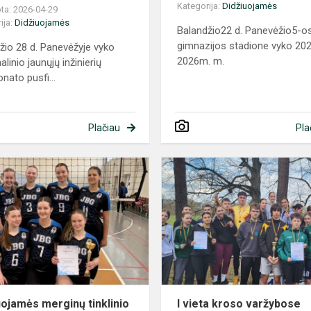
Kategorija:
Didžiuojamės
ta: 2026-04-29
ija:
Didžiuojamės
Balandžio22 d. Panevėžio5-o
gimnazijos stadione vyko 20
žio 28 d. Panevėžyje vyko
2026m. m.
linio jaunųjų inžinierių
nato pusfi...
Plačiau
Pla
Didžiuojamės
merginų
tinklinio
komanda!
uojamės merginų tinklinio
I vieta kroso varžybose