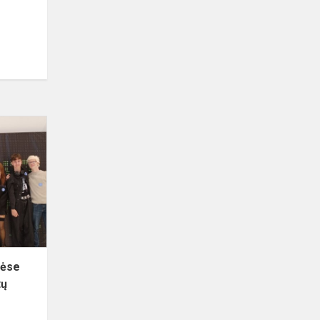
„JBG
Robotics“
tarptautinėse
varžybose
„Žalgirio
robotų
mūš...
nėse
tų