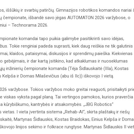
, iššūkių ir svarbių patirčių. Gimnazijos robotikos komandos nariai 
erių čempionate, išbandė savo jėgas AUTOMATON 2026 varžybose, o
iniui – Technorama 2026.
mpionate komandai tapo puikia galimybe pasitikrinti savo idėjas,
s. Tokie renginiai padeda suprasti, kiek daug reiškia ne tik galutinis
ymai, klaidos, pataisymai, diskusijos ir sprendimų paieška. Kiekvienas
gebėjimais, ir dar kartą įsitikino, kad atkaklumas ir nuoseklumas
ų inžinierių čempionate komanda (Tėja Šidlauskaitė (IIIa), Kostas
s Kelpša ir Domas Milaševičius (abu iš IIc)) iškovojo I vietą.
6 varžybose. Tokios varžybos moko greitai reaguoti, prisitaikyti pri
i ne viskas vyksta pagal planą. Tai vertingos pamokos, kurios praverčia
 reikia kūrybiškumo, kantrybės ir atsakomybės. „JBG Robotics“
tas. I vieta įvertinta sistema „Rehab-AI“, skirta plaštakų ir riešų
auskaitė, Martynas Šidlauskis, Kostas Braidokas, Einius Kelpša ir Dom
škovojo linijos sekimo ir folkrace rungtyse. Martynas Šidlauskis II vie