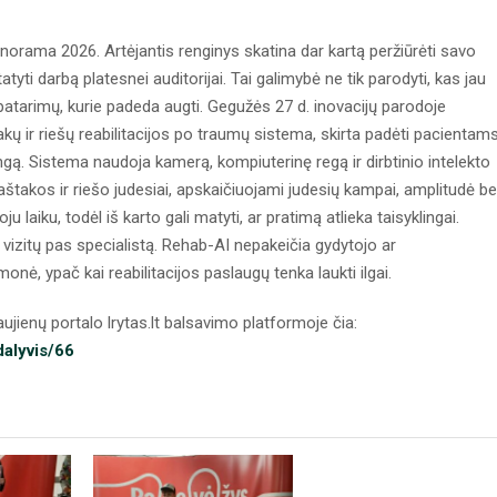
rama 2026. Artėjantis renginys skatina dar kartą peržiūrėti savo
atyti darbą platesnei auditorijai. Tai galimybė ne tik parodyti, kas jau
i patarimų, kurie padeda augti. Gegužės 27 d. inovacijų parodoje
kų ir riešų reabilitacijos po traumų sistema, skirta padėti pacientam
angą. Sistema naudoja kamerą, kompiuterinę regą ir dirbtinio intelekto
aštakos ir riešo judesiai, apskaičiuojami judesių kampai, amplitudė be
u laiku, todėl iš karto gali matyti, ar pratimą atlieka taisyklingai.
 vizitų pas specialistą. Rehab-AI nepakeičia gydytojo ar
onė, ypač kai reabilitacijos paslaugų tenka laukti ilgai.
jienų portalo lrytas.lt balsavimo platformoje čia:
dalyvis/66