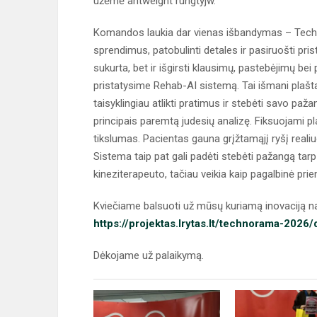
užėmė antweight rungtyjw.
Komandos laukia dar vienas išbandymas – Techno
sprendimus, patobulinti detales ir pasiruošti prist
sukurta, bet ir išgirsti klausimų, pastebėjimų be
pristatysime Rehab-AI sistemą. Tai išmani plašta
taisyklingiau atlikti pratimus ir stebėti savo paž
principais paremtą judesių analizę. Fiksuojami pl
tikslumas. Pacientas gauna grįžtamąjį ryšį realiuoj
Sistema taip pat gali padėti stebėti pažangą tarp
kineziterapeuto, tačiau veikia kaip pagalbinė priem
Kviečiame balsuoti už mūsų kuriamą inovaciją nau
https://projektas.lrytas.lt/technorama-2026/
Dėkojame už palaikymą.