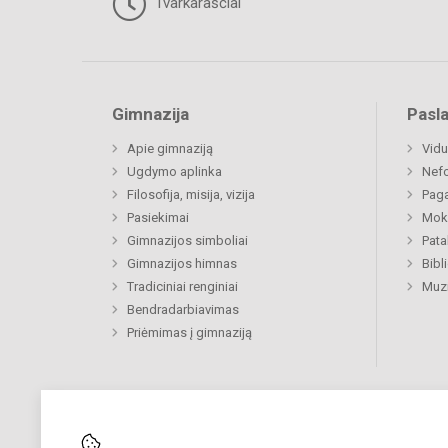
Tvarkaraščiai
Gimnazija
Pasl
Apie gimnaziją
Vidu
Ugdymo aplinka
Nefo
Filosofija, misija, vizija
Paga
Pasiekimai
Moki
Gimnazijos simboliai
Pat
Gimnazijos himnas
Bibl
Tradiciniai renginiai
Muzi
Bendradarbiavimas
Priėmimas į gimnaziją