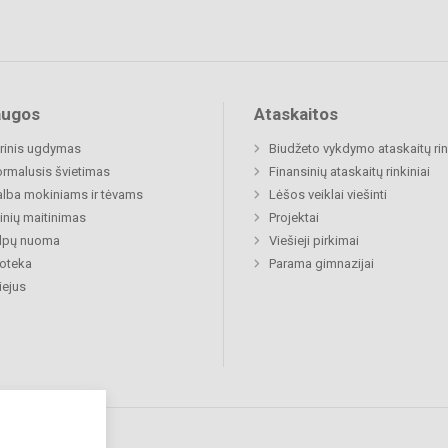
augos
Ataskaitos
rinis ugdymas
Biudžeto vykdymo ataskaitų rin
rmalusis švietimas
Finansinių ataskaitų rinkiniai
lba mokiniams ir tėvams
Lėšos veiklai viešinti
nių maitinimas
Projektai
alpų nuoma
Viešieji pirkimai
ioteka
Parama gimnazijai
ejus