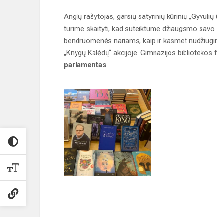
Anglų rašytojas, garsių satyrinių kūrinių „Gyvuli
turime skaityti, kad suteiktume džiaugsmo savo
bendruomenės nariams, kaip ir kasmet nudžiugin
„Knygų Kalėdų“ akcijoje. Gimnazijos bibliotekos 
parlamentas
.