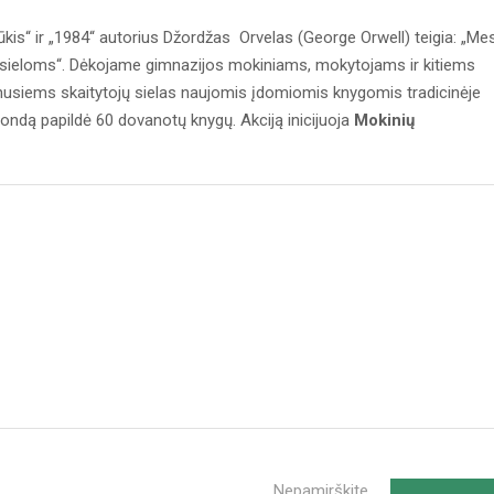
ų ūkis“ ir „1984“ autorius Džordžas Orvelas (George Orwell) teigia: „Me
 sieloms“. Dėkojame gimnazijos mokiniams, mokytojams ir kitiems
usiems skaitytojų sielas naujomis įdomiomis knygomis tradicinėje
fondą papildė 60 dovanotų knygų. Akciją inicijuoja
Mokinių
Nepamirškite