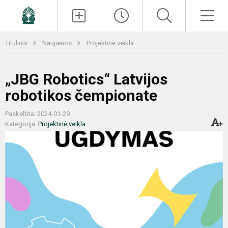
Paieška
Men
Titulinis
Naujienos
Projektinė veikla
„JBG Robotics“ Latvijos
robotikos čempionate
Paskelbta: 2024-01-29
Kategorija:
Projektinė veikla