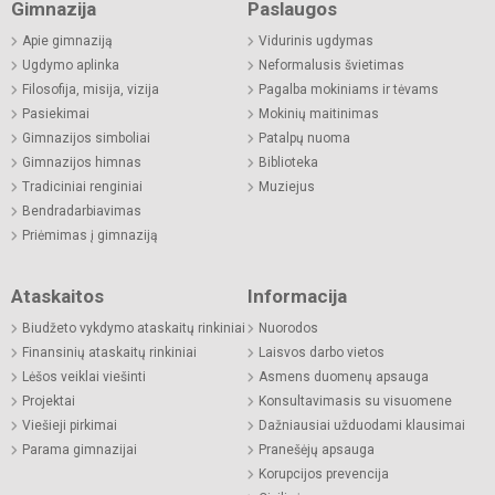
Gimnazija
Paslaugos
Apie gimnaziją
Vidurinis ugdymas
Ugdymo aplinka
Neformalusis švietimas
Filosofija, misija, vizija
Pagalba mokiniams ir tėvams
Pasiekimai
Mokinių maitinimas
Gimnazijos simboliai
Patalpų nuoma
Gimnazijos himnas
Biblioteka
Tradiciniai renginiai
Muziejus
Bendradarbiavimas
Priėmimas į gimnaziją
Ataskaitos
Informacija
Biudžeto vykdymo ataskaitų rinkiniai
Nuorodos
Finansinių ataskaitų rinkiniai
Laisvos darbo vietos
Lėšos veiklai viešinti
Asmens duomenų apsauga
Projektai
Konsultavimasis su visuomene
Viešieji pirkimai
Dažniausiai užduodami klausimai
Parama gimnazijai
Pranešėjų apsauga
Korupcijos prevencija