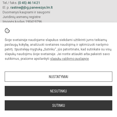
Tel./ faks.
(0 45) 46 14 21
El. p.
rastine@jbg.panevezys.lm.lt
Duomenys kaupiami ir saugomi
Juridinių asmenų registre
Įmonės kodas 190419796
Šioje svetainėje naudojame slapukus siekdami užtikrinti jums teikiamų
© 2026. Panevėžio Juozo Balčikonio gimnazija. Visos teisės saugomos.
Kopijuoti turinį be raštiško gimnazijos sutikimo griežtai draudžiama.
paslaugų kokybę, analizuoti svetainės naudojimą ir optimizuoti naršymo
patirtį. Spustelėję mygtuką „Sutinku“, jūs patvirtinate, kad sutinkate su visų
Prieinamumo paraiška
Slapukų politika
slapukų naudojimu šioje svetainėje. Jei norite atšaukti arba pakeisti savo
sutikimus, prašome apsilankyti
slapukų valdymo puslapyje
.
Sumanus būdas atnaujinti
mokyklos interneto
svetainę
NUSTATYMAI
NESUTINKU
SUTINKU