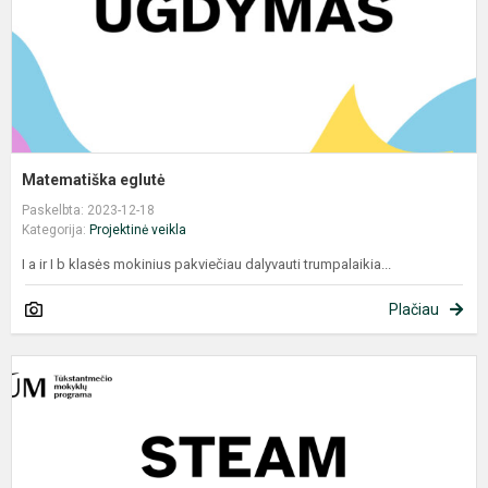
Matematiška eglutė
Paskelbta: 2023-12-18
Kategorija:
Projektinė veikla
I a ir I b klasės mokinius pakviečiau dalyvauti trumpalaikia...
Plačiau
J
R
g
b
m