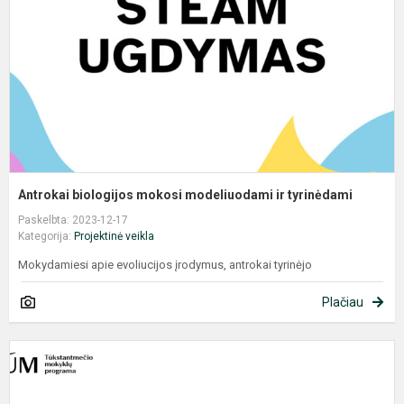
ir
t
Antrokai biologijos mokosi modeliuodami ir tyrinėdami
Paskelbta: 2023-12-17
Kategorija:
Projektinė veikla
Mokydamiesi apie evoliucijos įrodymus, antrokai tyrinėjo
Plačiau
G
k
–