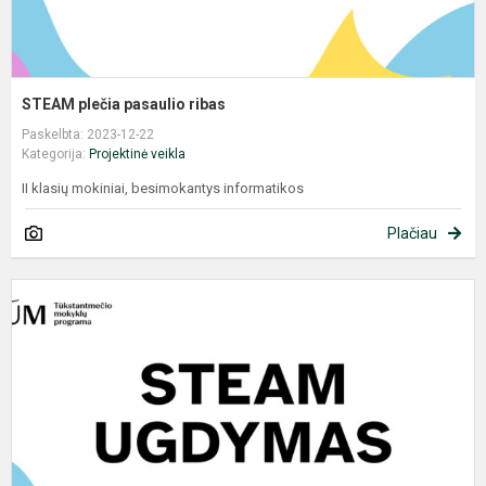
STEAM plečia pasaulio ribas
Paskelbta: 2023-12-22
Kategorija:
Projektinė veikla
II klasių mokiniai, besimokantys informatikos
Plačiau
V
d
a