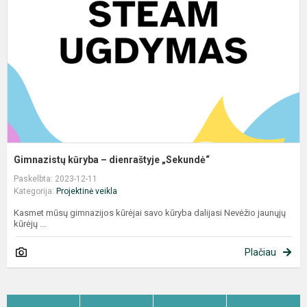
d
„
Gimnazistų kūryba – dienraštyje „Sekundė“
Paskelbta: 2023-12-11
Kategorija:
Projektinė veikla
Kasmet mūsų gimnazijos kūrėjai savo kūryba dalijasi Nevėžio jaunųjų
kūrėjų ...
Plačiau