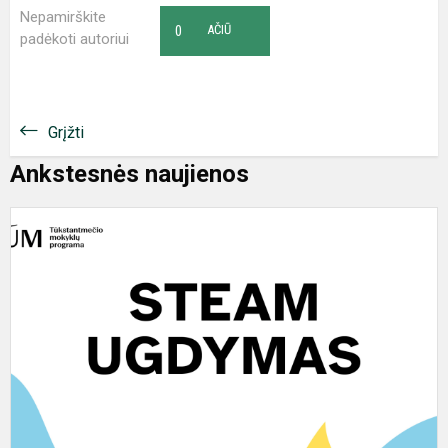
Nepamirškite
0
AČIŪ
padėkoti autoriui
Grįžti
Ankstesnės naujienos
Ž
p
p