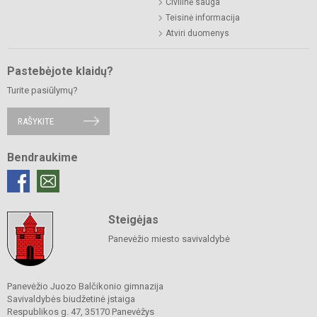
Civilinė sauga
Teisinė informacija
Atviri duomenys
Pastebėjote klaidų?
Turite pasiūlymų?
RAŠYKITE
Bendraukime
Steigėjas
Panevėžio miesto savivaldybė
Panevėžio Juozo Balčikonio gimnazija
Savivaldybės biudžetinė įstaiga
Respublikos g. 47, 35170 Panevėžys