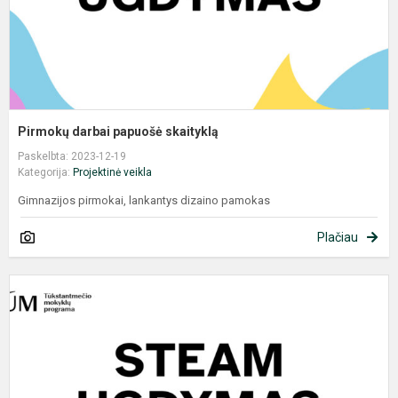
Pirmokų darbai papuošė skaityklą
Paskelbta: 2023-12-19
Kategorija:
Projektinė veikla
Gimnazijos pirmokai, lankantys dizaino pamokas
Plačiau
M