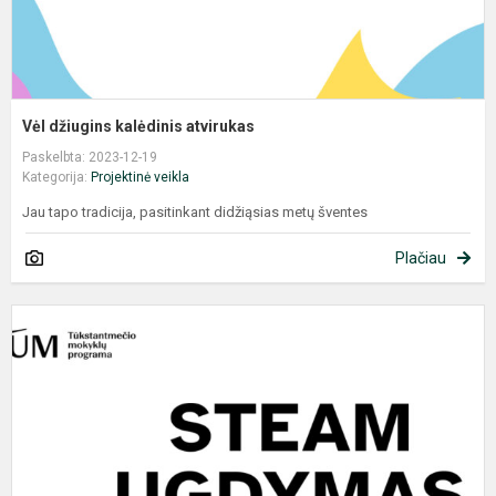
Vėl džiugins kalėdinis atvirukas
Paskelbta: 2023-12-19
Kategorija:
Projektinė veikla
Jau tapo tradicija, pasitinkant didžiąsias metų šventes
Plačiau
M
K
Č
p