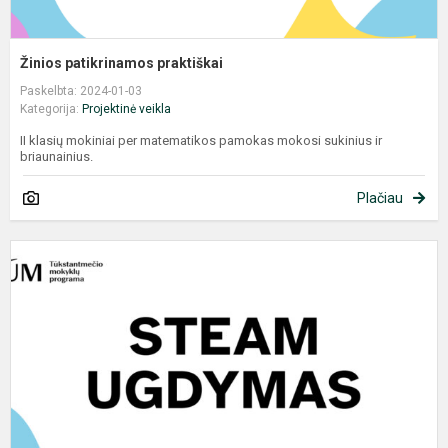
Žinios patikrinamos praktiškai
Paskelbta: 2024-01-03
Kategorija:
Projektinė veikla
II klasių mokiniai per matematikos pamokas mokosi sukinius ir
briaunainius.
Plačiau
S
p
p
r