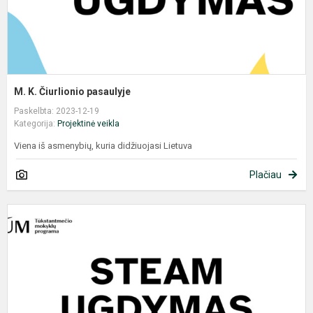
M. K. Čiurlionio pasaulyje
Paskelbta: 2023-12-19
Kategorija:
Projektinė veikla
Viena iš asmenybių, kuria didžiuojasi Lietuva
Plačiau
P
d
p
s