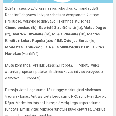
2024 m. sausio 27 d. gimnazijos robotikos komanda „JBG
Robotics“ dalyvavo Latvijos robotikos čempionato 2 etape
Preiliuose. Varžybose dalyvavo 11 gimnazistų:
Ignas
Cimnolonskas
(Ib),
Gabrielė Strelčiūnaitė
(Ie),
Matas Dagys
(If),
Beatričė Juzėnaitė
(IIa),
Milėja Rimšaitė
(IIb),
Mantas
Kireilis
ir
Lukas Papeša
(abu iš IId),
Ovidijus Burba
(IIe),
Modestas Januškevičius
,
Rėjus Mikitavičius
ir
Emilis Vitas
Navickas
(visi iš IVf).
Mūsų komanda į Preilius vežėsi 21 robotą. 11 robotų įveikė
atranką grupėse ir pateko į finalines kovas (iš viso varžybose
dalyvavo 356 robotai).
Pirmąja vieta Lego sumo 13+ rungtyje džiaugiasi Modestas,
trečiąja - Ignas. Antrąją vietą Lego sumo PRO rungtyje iškovojo
Rėjus. Modestas taip pat laimėjo 3 vietą Lego linijos sekimo
rungtyje. Emilis Vitas folkrace rungtyje buvo ketvirtas, Ovidijus
antweight rungtyje - penktas.