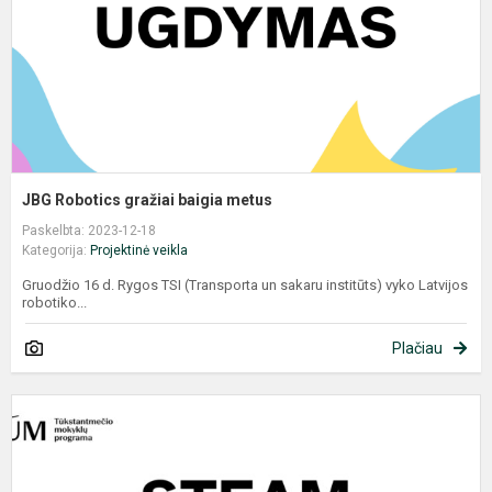
JBG Robotics gražiai baigia metus
Paskelbta: 2023-12-18
Kategorija:
Projektinė veikla
Gruodžio 16 d. Rygos TSI (Transporta un sakaru institūts) vyko Latvijos
robotiko...
Plačiau
A
b
m
m