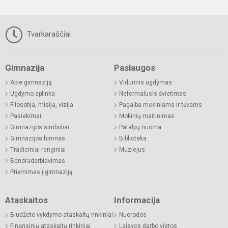
Tvarkaraščiai
Gimnazija
Paslaugos
Apie gimnaziją
Vidurinis ugdymas
Ugdymo aplinka
Neformalusis švietimas
Filosofija, misija, vizija
Pagalba mokiniams ir tėvams
Pasiekimai
Mokinių maitinimas
Gimnazijos simboliai
Patalpų nuoma
Gimnazijos himnas
Biblioteka
Tradiciniai renginiai
Muziejus
Bendradarbiavimas
Priėmimas į gimnaziją
Ataskaitos
Informacija
Biudžeto vykdymo ataskaitų rinkiniai
Nuorodos
Finansinių ataskaitų rinkiniai
Laisvos darbo vietos