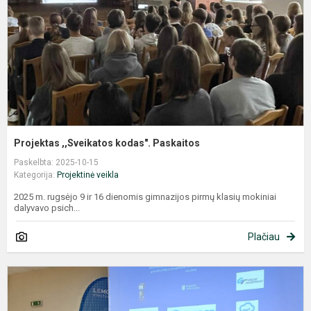
Projektas ,,Sveikatos kodas". Paskaitos
Paskelbta: 2025-10-15
Kategorija:
Projektinė veikla
2025 m. rugsėjo 9 ir 16 dienomis gimnazijos pirmų klasių mokiniai
dalyvavo psich...
Plačiau
R
v
s