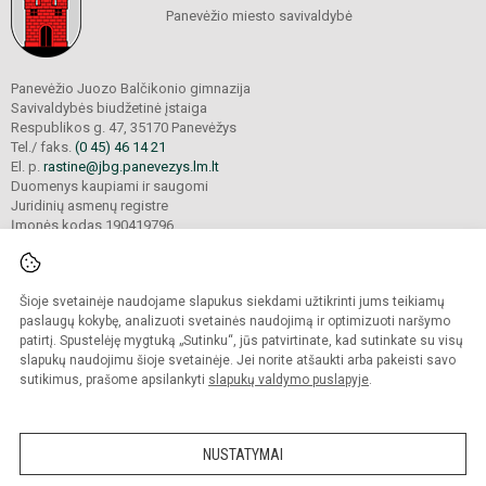
Panevėžio miesto savivaldybė
Panevėžio Juozo Balčikonio gimnazija
Savivaldybės biudžetinė įstaiga
Respublikos g. 47, 35170 Panevėžys
Tel./ faks.
(0 45) 46 14 21
El. p.
rastine@jbg.panevezys.lm.lt
Duomenys kaupiami ir saugomi
Juridinių asmenų registre
Įmonės kodas 190419796
Šioje svetainėje naudojame slapukus siekdami užtikrinti jums teikiamų
© 2026. Panevėžio Juozo Balčikonio gimnazija. Visos teisės saugomos.
Kopijuoti turinį be raštiško gimnazijos sutikimo griežtai draudžiama.
paslaugų kokybę, analizuoti svetainės naudojimą ir optimizuoti naršymo
patirtį. Spustelėję mygtuką „Sutinku“, jūs patvirtinate, kad sutinkate su visų
Prieinamumo paraiška
Slapukų politika
slapukų naudojimu šioje svetainėje. Jei norite atšaukti arba pakeisti savo
sutikimus, prašome apsilankyti
slapukų valdymo puslapyje
.
Sumanus būdas atnaujinti
mokyklos interneto
svetainę
NUSTATYMAI