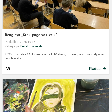
Renginys ,,Stok-pagalvok-veik"
Paskelbta: 2025-10-15
Kategorija:
Projektinė veikla
2025 m. spalio 14 d. gimnazijos I–IV klasių mokinių atstovai dalyvavo
psichoakty...
Plačiau
K
d
,
p