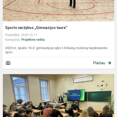
Sporto varžybos „Gimnazijos taurė“
Paskelbta: 2025-10-17
Kategorija:
Projektinė veikla
2025 m. spalio 16 d. gimnazijoje vyko I-II klasių mokinių tarpklasinės
spor...
Plačiau
R
,
p
v