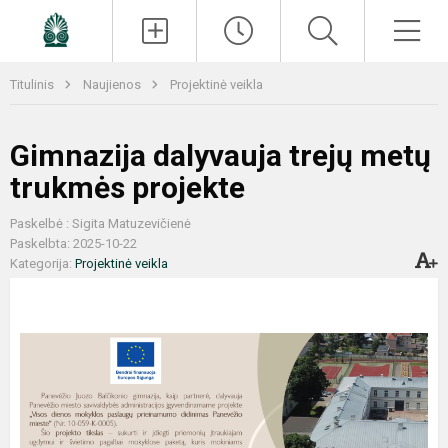
Paieška
Men
Titulinis
Naujienos
Projektinė veikla
Gimnazija dalyvauja trejų metų
trukmės projekte
Paskelbė : Sigita Matuzevičienė
Paskelbta: 2025-10-22
Kategorija:
Projektinė veikla