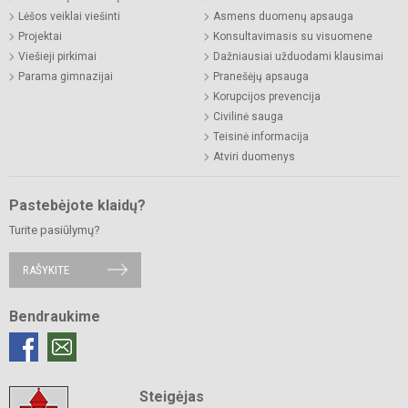
Lėšos veiklai viešinti
Asmens duomenų apsauga
Projektai
Konsultavimasis su visuomene
Viešieji pirkimai
Dažniausiai užduodami klausimai
Parama gimnazijai
Pranešėjų apsauga
Korupcijos prevencija
Civilinė sauga
Teisinė informacija
Atviri duomenys
Pastebėjote klaidų?
Turite pasiūlymų?
RAŠYKITE
Bendraukime
Steigėjas