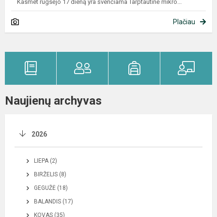
Kasmet rugsėjo 17 dieną yra švenčiama Tarptautinė mikro...
Plačiau
Naujienų archyvas
2026
LIEPA (2)
BIRŽELIS (8)
GEGUŽĖ (18)
BALANDIS (17)
KOVAS (35)