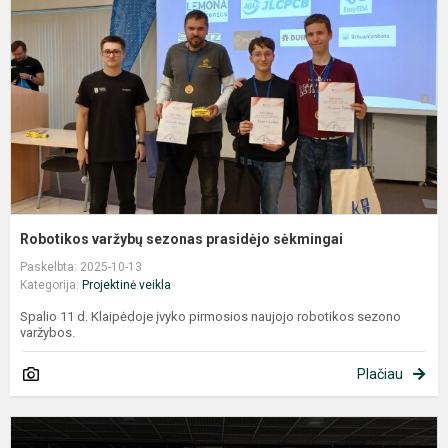
p
s
Robotikos varžybų sezonas prasidėjo sėkmingai
Paskelbta: 2025-10-13
Kategorija:
Projektinė veikla
Spalio 11 d. Klaipėdoje įvyko pirmosios naujojo robotikos sezono
varžybos.
Plačiau
S