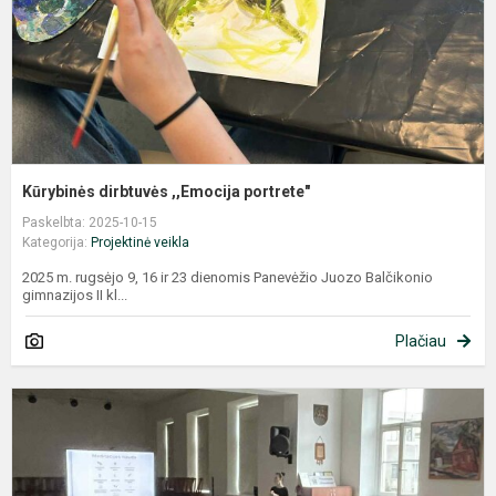
Kūrybinės dirbtuvės ,,Emocija portrete"
Paskelbta: 2025-10-15
Kategorija:
Projektinė veikla
2025 m. rugsėjo 9, 16 ir 23 dienomis Panevėžio Juozo Balčikonio
gimnazijos II kl...
Plačiau
P
,
k
P