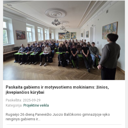
P
g
ir
m
m
ž
į
Paskaita gabiems ir motyvuotiems mokiniams: žinios,
įkvepiančios kūrybai
Paskelbta: 2025-09-29
Kategorija:
Projektinė veikla
Rugsėjo 26 dieną Panevėžio Juozo Balčikonio gimnazijoje vyko
renginys gabiems ir...