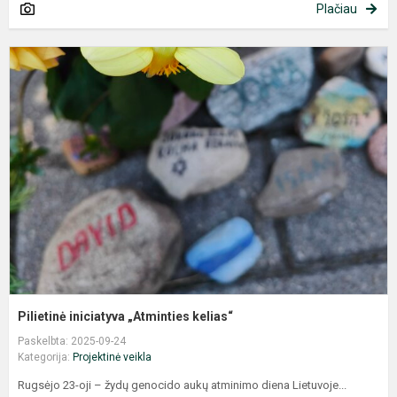
Plačiau
P
i
k
Pilietinė iniciatyva „Atminties kelias“
Paskelbta: 2025-09-24
Kategorija:
Projektinė veikla
Rugsėjo 23-oji – žydų genocido aukų atminimo diena Lietuvoje...