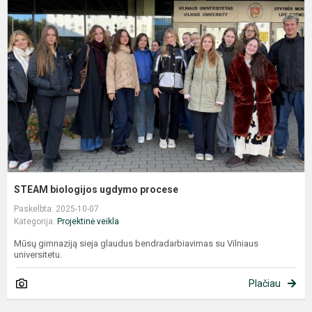
b
u
p
STEAM biologijos ugdymo procese
Paskelbta: 2025-10-07
Kategorija:
Projektinė veikla
Mūsų gimnaziją sieja glaudus bendradarbiavimas su Vilniaus
universitetu.
Plačiau