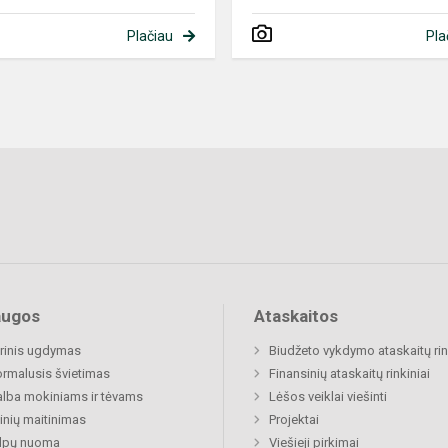
Plačiau
Pla
augos
Ataskaitos
rinis ugdymas
Biudžeto vykdymo ataskaitų rin
rmalusis švietimas
Finansinių ataskaitų rinkiniai
lba mokiniams ir tėvams
Lėšos veiklai viešinti
nių maitinimas
Projektai
alpų nuoma
Viešieji pirkimai