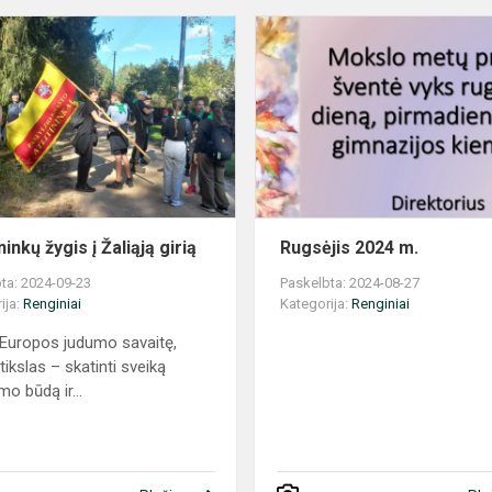
Ų
Ateitininkų
žygis
į
Žaliąją
girią
ninkų žygis į Žaliąją girią
Rugsėjis 2024 m.
ta: 2024-09-23
Paskelbta: 2024-08-27
ija:
Renginiai
Kategorija:
Renginiai
 Europos judumo savaitę,
tikslas – skatinti sveiką
mo būdą ir...