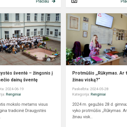
Plačiau
Pla
Draugystės
,
šventė
–
žingsnis
į
šimtmečio
dainų
šventę
ystės šventė – žingsnis į
Protmūšis ,,Rūkymas. Ar t
ečio dainų šventę
žinau viską?"
ta: 2024-06-19
Paskelbta: 2024-05-28
ija:
Renginiai
Kategorija:
Renginiai
ntis mokslo metams visus
2024 m. gegužės 28 d. gimnaz
gina tradicinė Draugystės
vyko protmūšis ,,Rūkymas. Ar 
.
žinau visk...