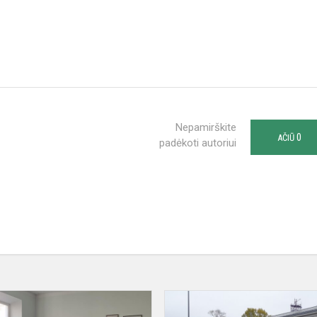
Nepamirškite
0
AČIŪ
padėkoti autoriui
SUSITIKIMAS
SU