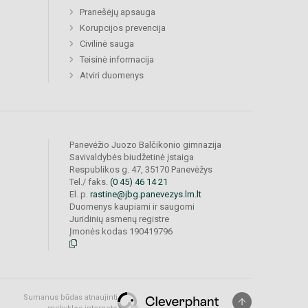
Pranešėjų apsauga
Korupcijos prevencija
Civilinė sauga
Teisinė informacija
Atviri duomenys
Panevėžio Juozo Balčikonio gimnazija
Savivaldybės biudžetinė įstaiga
Respublikos g. 47, 35170 Panevėžys
Tel./ faks.
(0 45) 46 14 21
El. p.
rastine@jbg.panevezys.lm.lt
Duomenys kaupiami ir saugomi
Juridinių asmenų registre
Įmonės kodas 190419796
Sumanus būdas atnaujinti