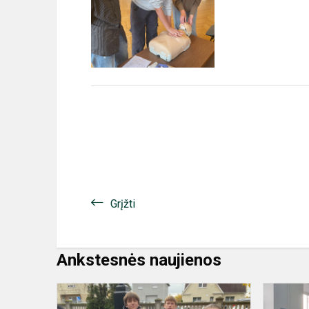
Grįžti
Ankstesnės naujienos
Vėlinėms
artėjant