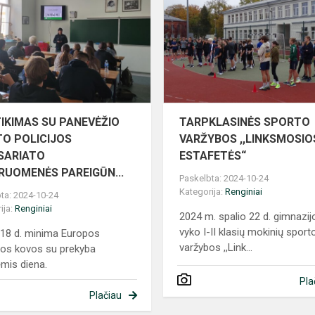
PANEVĖŽIO
MIESTO
POLICIJOS
KOMISARIATO
BENDR...
TIKIMAS SU PANEVĖŽIO
TARPKLASINĖS SPORTO
TO POLICIJOS
VARŽYBOS ,,LINKSMOSIO
SARIATO
ESTAFETĖS“
RUOMENĖS PAREIGŪN...
Paskelbta: 2024-10-24
Kategorija:
Renginiai
ta: 2024-10-24
ija:
Renginiai
2024 m. spalio 22 d. gimnazij
vyko I-II klasių mokinių sport
 18 d. minima Europos
varžybos ,,Link...
os kovos su prekyba
mis diena.
Pla
Plačiau