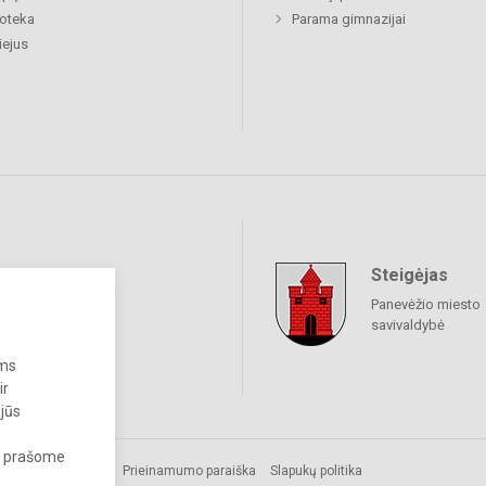
ioteka
Parama gimnazijai
ejus
Steigėjas
raukime
Panevėžio miesto
savivaldybė
ums
ir
 jūs
s, prašome
os.
Prieinamumo paraiška
Slapukų politika