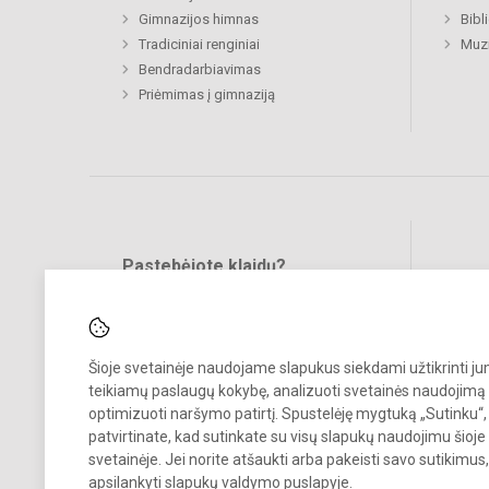
Gimnazijos himnas
Bibl
Tradiciniai renginiai
Muzi
Bendradarbiavimas
Priėmimas į gimnaziją
Pastebėjote klaidų?
Bend
Turite pasiūlymų?
RAŠYKITE
Šioje svetainėje naudojame slapukus siekdami užtikrinti j
teikiamų paslaugų kokybę, analizuoti svetainės naudojimą 
optimizuoti naršymo patirtį. Spustelėję mygtuką „Sutinku“,
patvirtinate, kad sutinkate su visų slapukų naudojimu šioje
svetainėje. Jei norite atšaukti arba pakeisti savo sutikimu
© 2026. Panevėžio Juozo Balčikonio gimnazija. Visos teisės saugom
apsilankyti
slapukų valdymo puslapyje
.