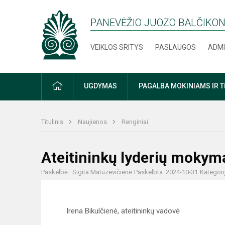
PANEVĖŽIO JUOZO BALČIKON
VEIKLOS SRITYS
PASLAUGOS
ADMI
PRADŽIA
UGDYMAS
PAGALBA MOKINIAMS IR 
Titulinis
Naujienos
Renginiai
Ateitininkų lyderių mokym
Paskelbė : Sigita Matuzevičienė
Paskelbta: 2024-10-31
Kategori
Irena Bikulčienė, ateitininkų vadovė