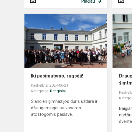
Plačiau
Iki
pasimatymo
rugsėji!
Iki pasimatymo, rugsėji!
Draug
šimtm
Paskelbta: 2024-06-21
Kategorija:
Renginiai
Paskelb
Kategor
Šiandien gimnazijos duris uždarė ir
džiaugsmingai su vasaros
Baigia
atostogomis pasisve...
nudžiu
šventė