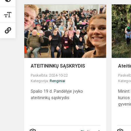
ATEITININK
SĄSKRYDIS
ATEITININKŲ SĄSKRYDIS
Ateiti
Paskelbta: 2024-10-22
Paskelb
Kategorija:
Renginiai
Kategor
Spalio 19 d. Pandėlyje įvyko
Minint
ateitininkų sąskrydis
kurios 
gyveni