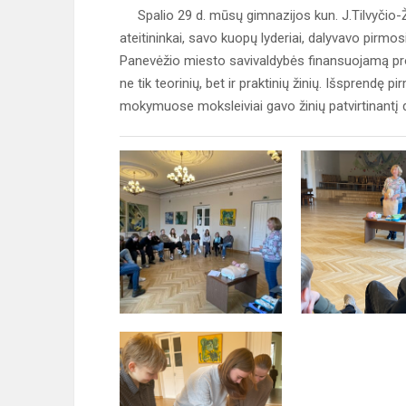
Spalio 29 d. mūsų gimnazijos kun. J.Tilvyčio-
ateitininkai, savo kuopų lyderiai, dalyvavo pir
Panevėžio miesto savivaldybės finansuojamą proj
ne tik teorinių, bet ir praktinių žinių. Išsprendę
mokymuose moksleiviai gavo žinių patvirtinant