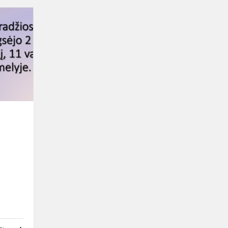
Rugsėjis
2024
m.