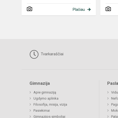
Plačiau
Tvarkaraščiai
Gimnazija
Pasl
Apie gimnaziją
Vidu
Ugdymo aplinka
Nefo
Filosofija, misija, vizija
Paga
Pasiekimai
Moki
Gimnazijos simboliai
Pat