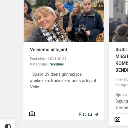
Vėlinėms artėjant
SUSI
MIES
Paskelbta: 2024-10-31
KOMI
Kategorija:
Renginiai
BEND
Spalio 29 dieną gimnazijos
Paskelb
ateitininkai tradiciškai, prieš artėjant
Kategor
Vėlin...
Spalio
Sąjung
žmonė
Plačiau