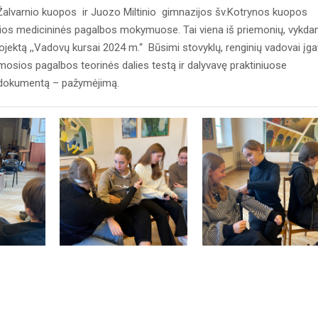
Žalvarnio kuopos ir Juozo Miltinio gimnazijos šv.Kotrynos kuopos
mosios medicininės pagalbos mokymuose. Tai viena iš priemonių, vykda
ektą ,,Vadovų kursai 2024 m.“ Būsimi stovyklų, renginių vadovai įg
 pirmosios pagalbos teorinės dalies testą ir dalyvavę praktiniuose
į dokumentą – pažymėjimą.