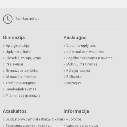
Tvarkaraščiai
Gimnazija
Paslaugos
Apie gimnaziją
Vidurinis ugdymas
Ugdymo aplinka
Neformalusis švietimas
Filosofija, misija, vizija
Pagalba mokiniams ir tėvams
Pasiekimai
Mokinių maitinimas
Gimnazijos simboliai
Patalpų nuoma
Gimnazijos himnas
Biblioteka
Tradiciniai renginiai
Muziejus
Bendradarbiavimas
Priėmimas į gimnaziją
Ataskaitos
Informacija
Biudžeto vykdymo ataskaitų rinkiniai
Nuorodos
Finansinių ataskaitų rinkiniai
Laisvos darbo vietos