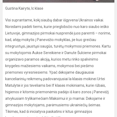
Gustina Kairytė, Ic klasė
Visi suprantame, kokį siaubą dabar išgyvena Ukrainos vaikai.
Norėdami padėti tiems, kurie prieglobsčio nuo karo siaubo ieško
Lietuvoje, gimnazijos pirmokai nusprendė juos paremti – norime,
kad, atėję mokytis į Panevėžio mokyklas, jie kuo greičiau
integruotųsi, jaustųsi saugūs, turėtų mokymosi priemones. Kartu
su mokytojomis Aukse Sereikiene ir Danute Šulciene pirmokai
organizavo paramos akciją, kurios metu rinko spalvinimo
knygeles mažiesiems vaikams, mokymosi bei piešimo
priemones vyresniesiems. Ypač dėkojame daugiausiai
kanceliarinių reikmenų padovanojusiai Ia klasės mokinei Urtei
Matulytėi ir jos tėveliams bei If klasės mokiniams, kurie rūbais,
higienos ir kitomis priemonėmis padėjo iš karo zonos į Panevėžį
atvykusiam trylikamečiam Maksimui ir jo mamai. Dėkojame ir
gimnazijos mokytojams, parėmusiems ukrainiečių šeimas.
Tikimės, kad ši iniciatyva paskatins ir kitus gimnazijos