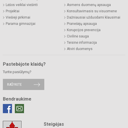
Lėšos veiklai viešinti
Asmens duomenų apsauga
Projektai
Konsultavimasis su visuomene
Viešieji pirkimai
Dažniausiai užduodami klausimai
Parama gimnazijai
Pranešėjų apsauga
Korupcijos prevencija
Civilinė sauga
Teisinė informacija
Atviri duomenys
Pastebėjote klaidų?
Turite pasiūlymų?
RAŠYKITE
Bendraukime
Steigėjas