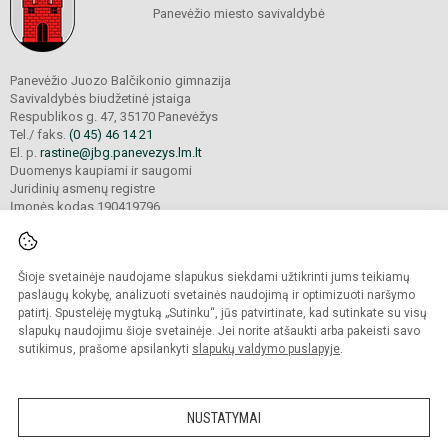
Panevėžio miesto savivaldybė
Panevėžio Juozo Balčikonio gimnazija
Savivaldybės biudžetinė įstaiga
Respublikos g. 47, 35170 Panevėžys
Tel./ faks.
(0 45) 46 14 21
El. p.
rastine@jbg.panevezys.lm.lt
Duomenys kaupiami ir saugomi
Juridinių asmenų registre
Įmonės kodas 190419796
Šioje svetainėje naudojame slapukus siekdami užtikrinti jums teikiamų
© 2026. Panevėžio Juozo Balčikonio gimnazija. Visos teisės saugomos.
Kopijuoti turinį be raštiško gimnazijos sutikimo griežtai draudžiama.
paslaugų kokybę, analizuoti svetainės naudojimą ir optimizuoti naršymo
patirtį. Spustelėję mygtuką „Sutinku“, jūs patvirtinate, kad sutinkate su visų
Prieinamumo paraiška
Slapukų politika
slapukų naudojimu šioje svetainėje. Jei norite atšaukti arba pakeisti savo
sutikimus, prašome apsilankyti
slapukų valdymo puslapyje
.
Sumanus būdas atnaujinti
mokyklos interneto
svetainę
NUSTATYMAI