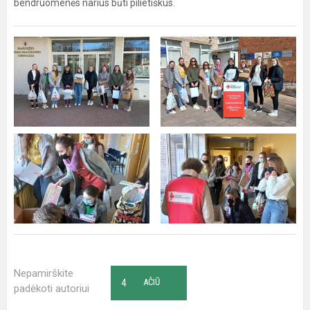
bendruomenės narius būti pilietiškus.
Nepamirškite
4
AČIŪ
padėkoti autoriui