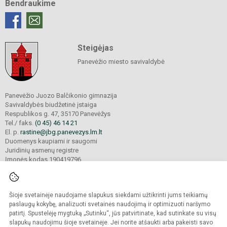
Bendraukime
Steigėjas
Panevėžio miesto savivaldybė
Panevėžio Juozo Balčikonio gimnazija
Savivaldybės biudžetinė įstaiga
Respublikos g. 47, 35170 Panevėžys
Tel./ faks.
(0 45) 46 14 21
El. p.
rastine@jbg.panevezys.lm.lt
Duomenys kaupiami ir saugomi
Juridinių asmenų registre
Įmonės kodas 190419796
Šioje svetainėje naudojame slapukus siekdami užtikrinti jums teikiamų
© 2026. Panevėžio Juozo Balčikonio gimnazija. Visos teisės saugomos.
Kopijuoti turinį be raštiško gimnazijos sutikimo griežtai draudžiama.
paslaugų kokybę, analizuoti svetainės naudojimą ir optimizuoti naršymo
patirtį. Spustelėję mygtuką „Sutinku“, jūs patvirtinate, kad sutinkate su visų
Prieinamumo paraiška
Slapukų politika
slapukų naudojimu šioje svetainėje. Jei norite atšaukti arba pakeisti savo