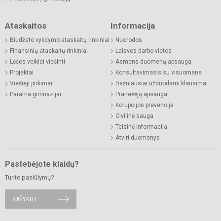
Ataskaitos
Informacija
Biudžeto vykdymo ataskaitų rinkiniai
Nuorodos
Finansinių ataskaitų rinkiniai
Laisvos darbo vietos
Lėšos veiklai viešinti
Asmens duomenų apsauga
Projektai
Konsultavimasis su visuomene
Viešieji pirkimai
Dažniausiai užduodami klausimai
Parama gimnazijai
Pranešėjų apsauga
Korupcijos prevencija
Civilinė sauga
Teisinė informacija
Atviri duomenys
Pastebėjote klaidų?
Turite pasiūlymų?
RAŠYKITE