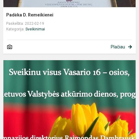
Padėka D. Remeikienei
Paskelbta: 2022-02-19
Kategorija:
Sveikinimai
Plačiau
V
1
o
s