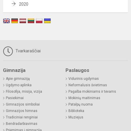
2020
Tvarkaraščiai
Gimnazija
Paslaugos
Apie gimnaziją
Vidurinis ugdymas
Ugdymo aplinka
Neformalusis švietimas
Filosofija, misija, vizija
Pagalba mokiniams ir tėvams
Pasiekimai
Mokinių maitinimas
Gimnazijos simboliai
Patalpų nuoma
Gimnazijos himnas
Biblioteka
Tradiciniai renginiai
Muziejus
Bendradarbiavimas
Priėmimas į gimnaziją