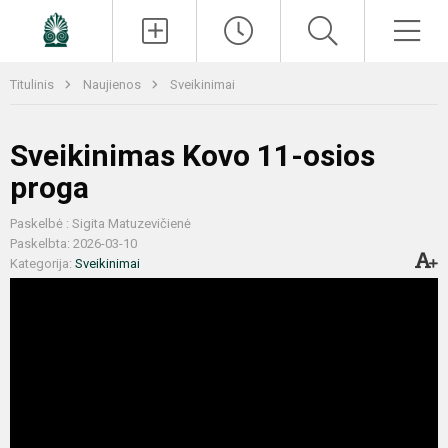
Paieška
Men
Titulinis
Naujienos
Sveikinimai
Sveikinimas Kovo 11-osios
proga
Paskelbė : Sigita Matuzevičienė
Paskelbta: 2026-03-10
Kategorija:
Sveikinimai