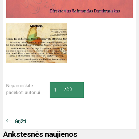
Nepamirškite
1
AČIŪ
padėkoti autoriui
Grįžti
Ankstesnės naujienos