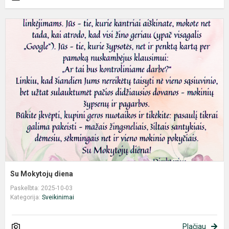
S
M
d
Su Mokytojų diena
Paskelbta: 2025-10-03
Kategorija:
Sveikinimai
Plačiau