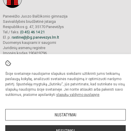
Panevėžio Juozo Balčikonio gimnazija
Savivaldybės biudžetinė įstaiga
Respublikos g. 47, 35170 Panevėžys
Tel./ faks.
(0 45) 46 14 21
El. p.
rastine@jbg.panevezys.lm.lt
Duomenys kaupiami ir saugomi
Juridinių asmenų registre
Įmonės kodas 190419796
Šioje svetainėje naudojame slapukus siekdami užtikrinti jums teikiamų
© 2026. Panevėžio Juozo Balčikonio gimnazija. Visos teisės saugomos.
Kopijuoti turinį be raštiško gimnazijos sutikimo griežtai draudžiama.
paslaugų kokybę, analizuoti svetainės naudojimą ir optimizuoti naršymo
patirtį. Spustelėję mygtuką „Sutinku“, jūs patvirtinate, kad sutinkate su visų
Prieinamumo paraiška
Slapukų politika
slapukų naudojimu šioje svetainėje. Jei norite atšaukti arba pakeisti savo
sutikimus, prašome apsilankyti
slapukų valdymo puslapyje
.
Sumanus būdas atnaujinti
mokyklos interneto
svetainę
NUSTATYMAI
NESUTINKU