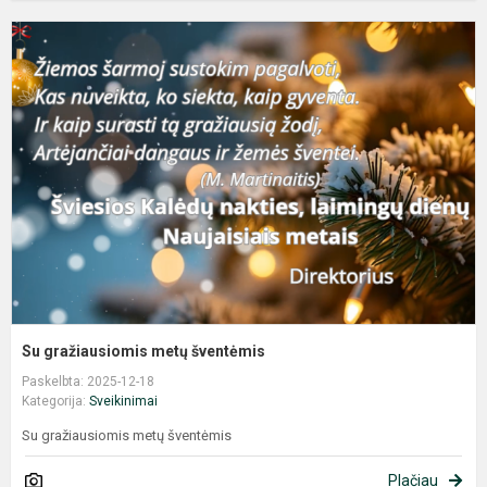
S
g
m
š
Su gražiausiomis metų šventėmis
Paskelbta: 2025-12-18
Kategorija:
Sveikinimai
Su gražiausiomis metų šventėmis
Plačiau