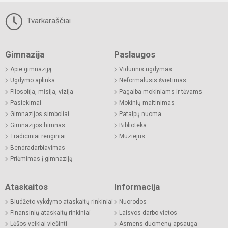
Tvarkaraščiai
Gimnazija
Paslaugos
Apie gimnaziją
Vidurinis ugdymas
Ugdymo aplinka
Neformalusis švietimas
Filosofija, misija, vizija
Pagalba mokiniams ir tėvams
Pasiekimai
Mokinių maitinimas
Gimnazijos simboliai
Patalpų nuoma
Gimnazijos himnas
Biblioteka
Tradiciniai renginiai
Muziejus
Bendradarbiavimas
Priėmimas į gimnaziją
Ataskaitos
Informacija
Biudžeto vykdymo ataskaitų rinkiniai
Nuorodos
Finansinių ataskaitų rinkiniai
Laisvos darbo vietos
Lėšos veiklai viešinti
Asmens duomenų apsauga