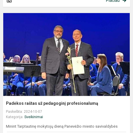
Plačiau
P
r
u
p
p
Padėkos raštas už pedagoginį profesionalumą
Paskelbta: 2024-10-07
Kategorija:
Sveikinimai
Minint Tarptautinę mokytojų dieną Panevėžio miesto savivaldybės