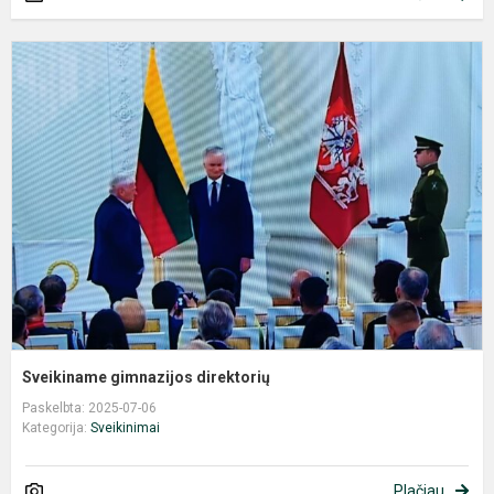
S
g
d
Sveikiname gimnazijos direktorių
Paskelbta: 2025-07-06
Kategorija:
Sveikinimai
Plačiau