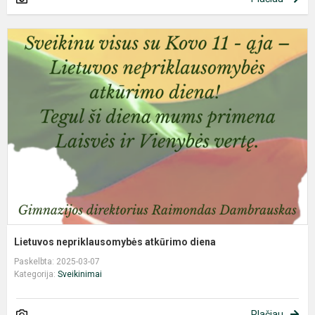
L
n
a
d
Lietuvos nepriklausomybės atkūrimo diena
Paskelbta: 2025-03-07
Kategorija:
Sveikinimai
Plačiau