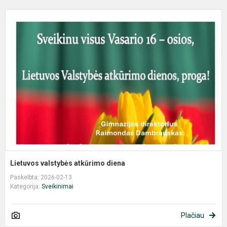
L
v
a
d
Lietuvos valstybės atkūrimo diena
Paskelbta: 2026-02-13
Kategorija:
Sveikinimai
Plačiau