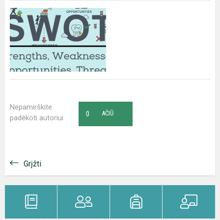
Nepamirškite
0
AČIŪ
padėkoti autoriui
Grįžti