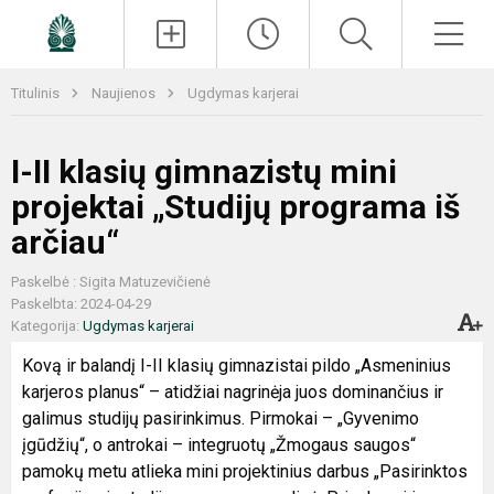
Paieška
Men
Titulinis
Naujienos
Ugdymas karjerai
I-II klasių gimnazistų mini
projektai „Studijų programa iš
arčiau“
Paskelbė : Sigita Matuzevičienė
Paskelbta: 2024-04-29
Kategorija:
Ugdymas karjerai
Kovą ir balandį I-II klasių gimnazistai pildo „Asmeninius
karjeros planus“ – atidžiai nagrinėja juos dominančius ir
galimus studijų pasirinkimus. Pirmokai – „Gyvenimo
įgūdžių“, o antrokai – integruotų „Žmogaus saugos“
pamokų metu atlieka mini projektinius darbus „Pasirinktos