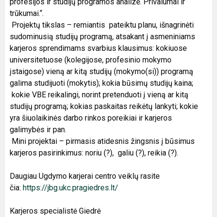
profesijos ir studijų programos analizė. Privalumai ir
trūkumai.“.
Projektų tikslas – remiantis pateiktu planu, išnagrinėti
sudominusią studijų programą, atsakant į asmeniniams
karjeros sprendimams svarbius klausimus: kokiuose
universitetuose (kolegijose, profesinio mokymo
įstaigose) vieną ar kitą studijų (mokymo(si)) programą
galima studijuoti (mokytis); kokia būsimų studijų kaina;
kokie VBE reikalingi, norint pretenduoti į vieną ar kitą
studijų programą; kokias paskaitas reikėtų lankyti; kokie
yra šiuolaikinės darbo rinkos poreikiai ir karjeros
galimybės ir pan.
Mini projektai – pirmasis atidesnis žingsnis į būsimus
karjeros pasirinkimus: noriu (?), galiu (?), reikia (?).
Daugiau Ugdymo karjerai centro veiklų rasite
čia:
https://jbg.ukc.pragiedres.lt/
Karjeros specialistė Giedrė