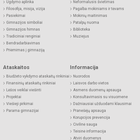
Ugdymo aplinka
Neformalusis švietimas
Filosofija, misija, vizija
Pagalba mokiniams ir tėvams
Pasiekimai
Mokinių maitinimas
Gimnazijos simboliai
Patalpų nuoma
Gimnazijos himnas
Biblioteka
Tradiciniai renginiai
Muziejus
Bendradarbiavimas
Priėmimas į gimnaziją
Ataskaitos
Informacija
Biudžeto vykdymo ataskaitų rinkiniai
Nuorodos
Finansinių ataskaitų rinkiniai
Laisvos darbo vietos
Lėšos veiklai viešinti
Asmens duomenų apsauga
Projektai
Konsultavimasis su visuomene
Viešieji pirkimai
Dažniausiai užduodami klausimai
Parama gimnazijai
Pranešėjų apsauga
Korupcijos prevencija
Civilinė sauga
Teisinė informacija
Atviri duomenys