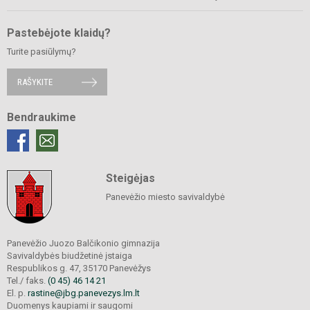
Pastebėjote klaidų?
Turite pasiūlymų?
RAŠYKITE
Bendraukime
Steigėjas
Panevėžio miesto savivaldybė
Panevėžio Juozo Balčikonio gimnazija
Savivaldybės biudžetinė įstaiga
Respublikos g. 47, 35170 Panevėžys
Tel./ faks.
(0 45) 46 14 21
El. p.
rastine@jbg.panevezys.lm.lt
Duomenys kaupiami ir saugomi