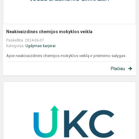
Neakivaizdinės chemijos mokyklos veikla
Paskelbta: 2024-06-07
Kategorija:
Ugdymas karjerai
Apie neakivaizdinės chemijos mokyklos veiklą ir priėmimo salygas
Plačiau
U
n