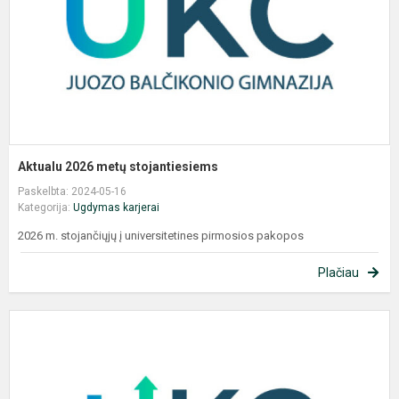
Aktualu 2026 metų stojantiesiems
Paskelbta: 2024-05-16
Kategorija:
Ugdymas karjerai
2026 m. stojančiųjų į universitetines pirmosios pakopos
Plačiau
U
k
c
n