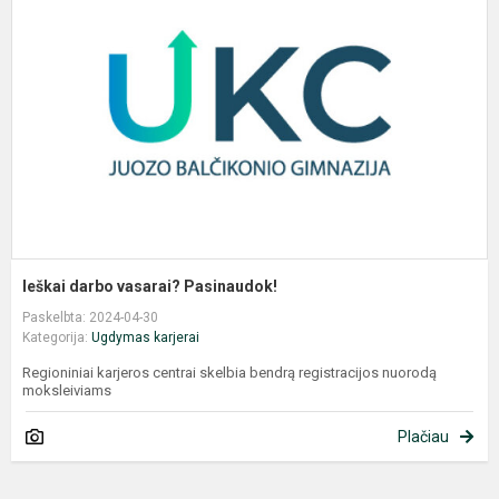
v
P
Ieškai darbo vasarai? Pasinaudok!
Paskelbta: 2024-04-30
Kategorija:
Ugdymas karjerai
Regioniniai karjeros centrai skelbia bendrą registracijos nuorodą
moksleiviams
Plačiau