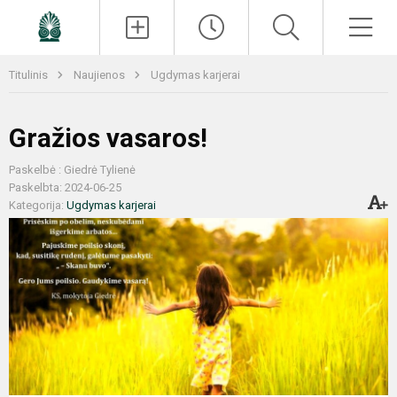
Paieška
Men
Titulinis
Naujienos
Ugdymas karjerai
Gražios vasaros!
Paskelbė : Giedrė Tylienė
Paskelbta: 2024-06-25
Kategorija:
Ugdymas karjerai