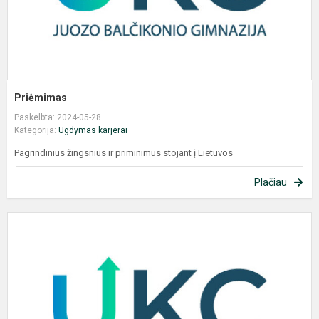
Priėmimas
Paskelbta: 2024-05-28
Kategorija:
Ugdymas karjerai
Pagrindinius žingsnius ir priminimus stojant į Lietuvos
Plačiau
P
g