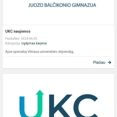
UKC naujienos
Paskelbta: 2024-06-05
Kategorija:
Ugdymas karjerai
Apie specialią Vilniaus universiteto stipendiją,
Plačiau
P