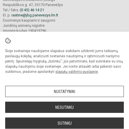
Respublikos g. 47, 35170 Panevėžys
Tel./ faks.
(0 45) 46 14 21
El. p.
rastine@jbg.panevezys.lm.lt
Duomenys kaupiami ir saugomi
Juridinių asmenų registre
Įmonės kodas 190419796
Šioje svetainėje naudojame slapukus siekdami užtikrinti jums teikiamų
© 2026. Panevėžio Juozo Balčikonio gimnazija. Visos teisės saugomos.
Kopijuoti turinį be raštiško gimnazijos sutikimo griežtai draudžiama.
paslaugų kokybę, analizuoti svetainės naudojimą ir optimizuoti naršymo
patirtį. Spustelėję mygtuką „Sutinku“, jūs patvirtinate, kad sutinkate su visų
Prieinamumo paraiška
Slapukų politika
slapukų naudojimu šioje svetainėje. Jei norite atšaukti arba pakeisti savo
sutikimus, prašome apsilankyti
slapukų valdymo puslapyje
.
Sumanus būdas atnaujinti
mokyklos interneto
svetainę
NUSTATYMAI
NESUTINKU
SUTINKU