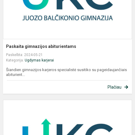
Paskaita gimnazijos abiturientams
Paskelbta: 2024-05-21
Kategorija:
Ugdymas karjerai
Šiandien gimnazijos karjeros specialistė susitiko su pageidaujančiais
abiturient...
Plačiau
A
2
m
s