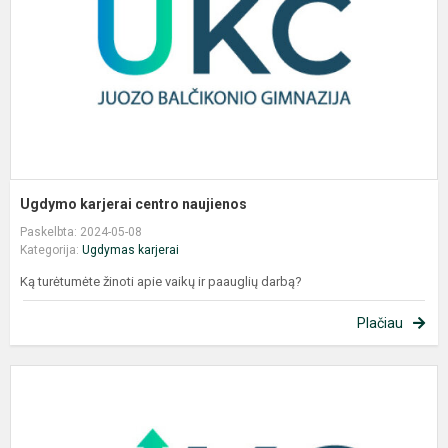
Ugdymo karjerai centro naujienos
Paskelbta: 2024-05-08
Kategorija:
Ugdymas karjerai
Ką turėtumėte žinoti apie vaikų ir paauglių darbą?
Plačiau
N
s
i
s