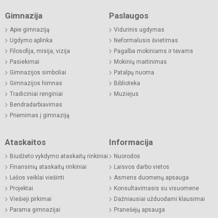
Gimnazija
Paslaugos
Apie gimnaziją
Vidurinis ugdymas
Ugdymo aplinka
Neformalusis švietimas
Filosofija, misija, vizija
Pagalba mokiniams ir tėvams
Pasiekimai
Mokinių maitinimas
Gimnazijos simboliai
Patalpų nuoma
Gimnazijos himnas
Biblioteka
Tradiciniai renginiai
Muziejus
Bendradarbiavimas
Priėmimas į gimnaziją
Ataskaitos
Informacija
Biudžeto vykdymo ataskaitų rinkiniai
Nuorodos
Finansinių ataskaitų rinkiniai
Laisvos darbo vietos
Lėšos veiklai viešinti
Asmens duomenų apsauga
Projektai
Konsultavimasis su visuomene
Viešieji pirkimai
Dažniausiai užduodami klausimai
Parama gimnazijai
Pranešėjų apsauga