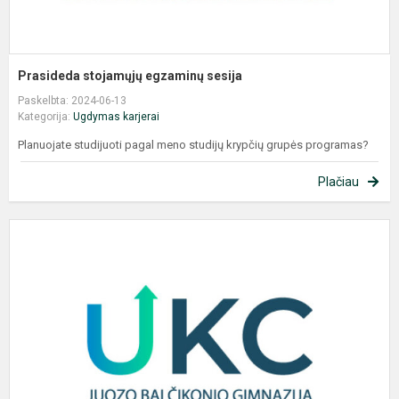
Prasideda stojamųjų egzaminų sesija
Paskelbta: 2024-06-13
Kategorija:
Ugdymas karjerai
Planuojate studijuoti pagal meno studijų krypčių grupės programas?
Plačiau
N
c
m
v