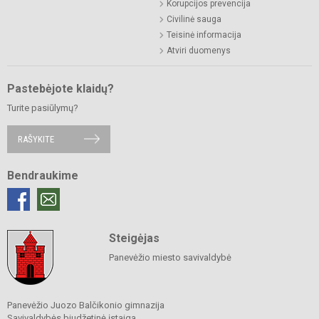
Korupcijos prevencija
Civilinė sauga
Teisinė informacija
Atviri duomenys
Pastebėjote klaidų?
Turite pasiūlymų?
RAŠYKITE
Bendraukime
Steigėjas
Panevėžio miesto savivaldybė
Panevėžio Juozo Balčikonio gimnazija
Savivaldybės biudžetinė įstaiga