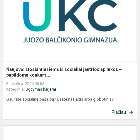
j
a
–
p.
Naujovė: stosiantiesiems iš socialiai jautrios aplinkos –
papildoma konkurs...
Paskelbta: 2024-05-06
Kategorija:
Ugdymas karjerai
Gaunate socialinę pašalpą? Esate našlaitis arba globotinis?
Plačiau
I
d