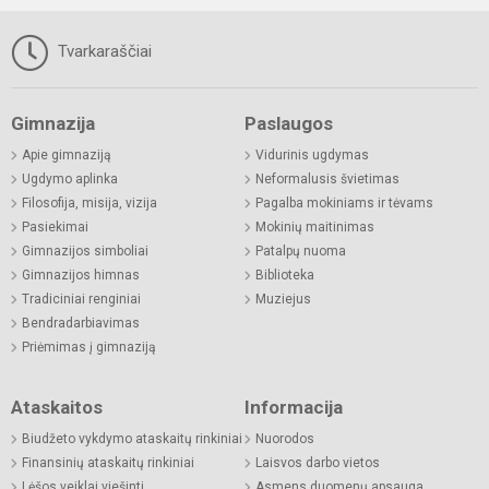
Tvarkaraščiai
Gimnazija
Paslaugos
Apie gimnaziją
Vidurinis ugdymas
Ugdymo aplinka
Neformalusis švietimas
Filosofija, misija, vizija
Pagalba mokiniams ir tėvams
Pasiekimai
Mokinių maitinimas
Gimnazijos simboliai
Patalpų nuoma
Gimnazijos himnas
Biblioteka
Tradiciniai renginiai
Muziejus
Bendradarbiavimas
Priėmimas į gimnaziją
Ataskaitos
Informacija
Biudžeto vykdymo ataskaitų rinkiniai
Nuorodos
Finansinių ataskaitų rinkiniai
Laisvos darbo vietos
Lėšos veiklai viešinti
Asmens duomenų apsauga