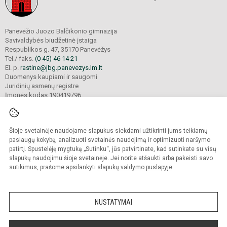
Panevėžio Juozo Balčikonio gimnazija
Savivaldybės biudžetinė įstaiga
Respublikos g. 47, 35170 Panevėžys
Tel./ faks.
(0 45) 46 14 21
El. p.
rastine@jbg.panevezys.lm.lt
Duomenys kaupiami ir saugomi
Juridinių asmenų registre
Įmonės kodas 190419796
Šioje svetainėje naudojame slapukus siekdami užtikrinti jums teikiamų
© 2026. Panevėžio Juozo Balčikonio gimnazija. Visos teisės saugomos.
Kopijuoti turinį be raštiško gimnazijos sutikimo griežtai draudžiama.
paslaugų kokybę, analizuoti svetainės naudojimą ir optimizuoti naršymo
patirtį. Spustelėję mygtuką „Sutinku“, jūs patvirtinate, kad sutinkate su visų
Prieinamumo paraiška
Slapukų politika
slapukų naudojimu šioje svetainėje. Jei norite atšaukti arba pakeisti savo
sutikimus, prašome apsilankyti
slapukų valdymo puslapyje
.
Sumanus būdas atnaujinti
mokyklos interneto
svetainę
NUSTATYMAI