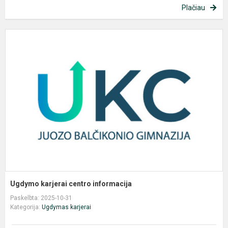
Plačiau
U
k
c
i
Ugdymo karjerai centro informacija
Paskelbta: 2025-10-31
Kategorija:
Ugdymas karjerai