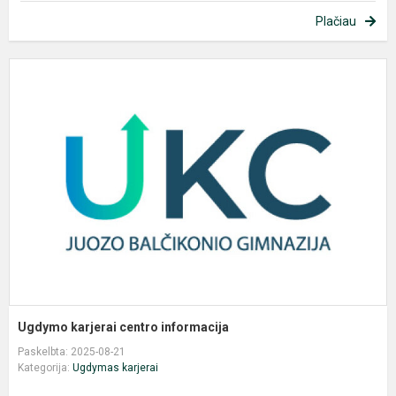
Plačiau
U
k
c
i
Ugdymo karjerai centro informacija
Paskelbta: 2025-08-21
Kategorija:
Ugdymas karjerai