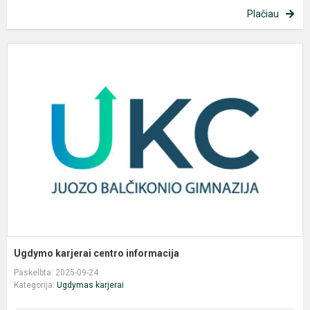
Plačiau
U
k
c
i
Ugdymo karjerai centro informacija
Paskelbta: 2025-09-24
Kategorija:
Ugdymas karjerai