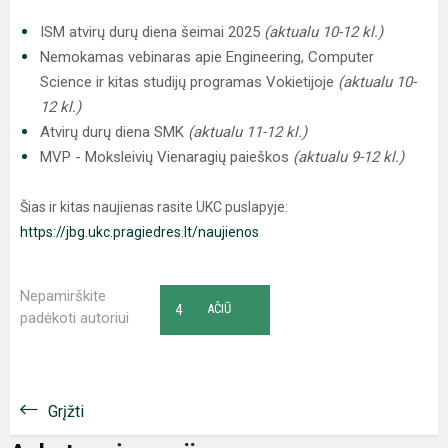
ISM atvirų durų diena šeimai 2025
(aktualu 10-12 kl.)
Nemokamas vebinaras apie Engineering, Computer
Science ir kitas studijų programas Vokietijoje
(aktualu 10-
12 kl.)
Atvirų durų diena SMK
(aktualu 11-12 kl.)
MVP - Moksleivių Vienaragių paieškos
(aktualu 9-12 kl.)
Šias ir kitas naujienas rasite UKC puslapyje:
https://jbg.ukc.pragiedres.lt/naujienos
Nepamirškite
4
AČIŪ
padėkoti autoriui
Grįžti