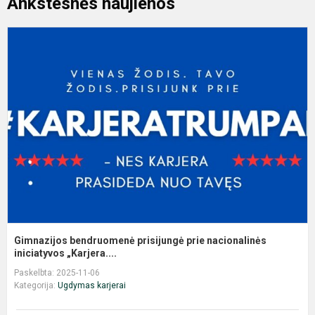
Ankstesnės naujienos
G
b
p
p
n
in
Gimnazijos bendruomenė prisijungė prie nacionalinės
iniciatyvos „Karjera....
Paskelbta: 2025-11-06
Kategorija:
Ugdymas karjerai