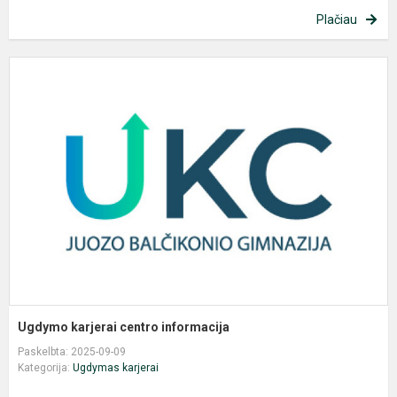
Plačiau
U
k
c
i
Ugdymo karjerai centro informacija
Paskelbta: 2025-09-09
Kategorija:
Ugdymas karjerai