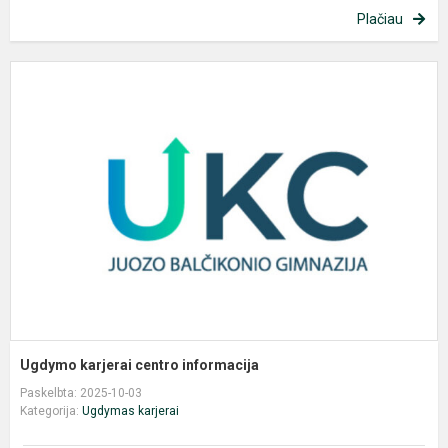
Plačiau
U
k
c
i
Ugdymo karjerai centro informacija
Paskelbta: 2025-10-03
Kategorija:
Ugdymas karjerai