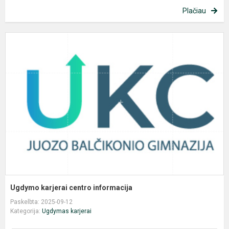
Plačiau
U
k
c
i
Ugdymo karjerai centro informacija
Paskelbta: 2025-09-12
Kategorija:
Ugdymas karjerai