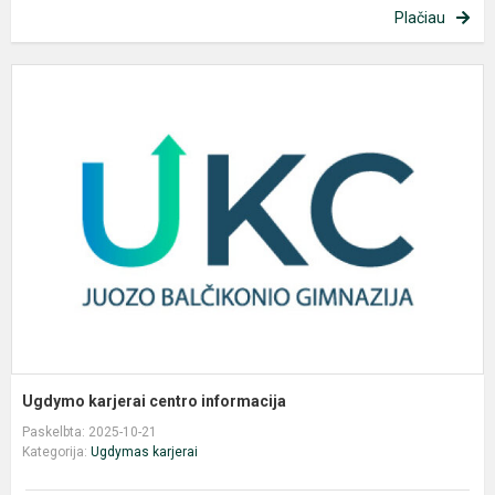
Plačiau
U
k
c
i
Ugdymo karjerai centro informacija
Paskelbta: 2025-10-21
Kategorija:
Ugdymas karjerai