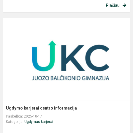
Plačiau
U
k
c
i
Ugdymo karjerai centro informacija
Paskelbta: 2025-10-17
Kategorija:
Ugdymas karjerai