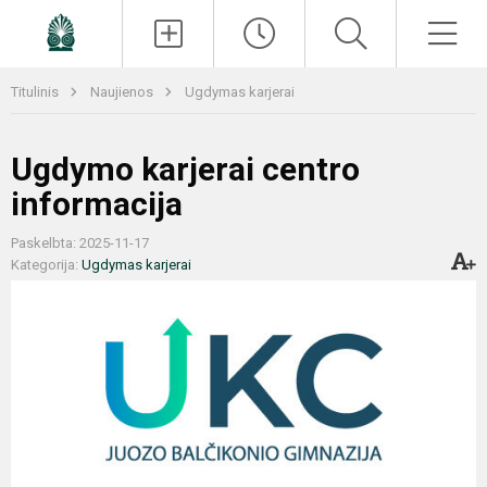
Paieška
Men
Titulinis
Naujienos
Ugdymas karjerai
Ugdymo karjerai centro
informacija
Paskelbta: 2025-11-17
Kategorija:
Ugdymas karjerai