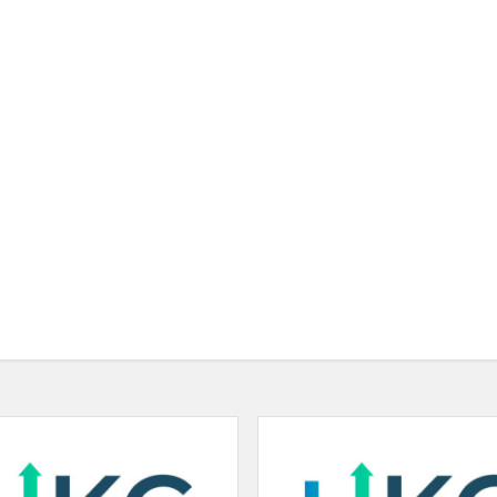
Ugdymo
karjerai
centro