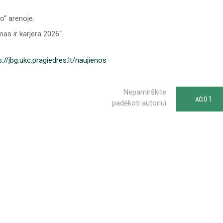
o“ arenoje.
as ir karjera 2026“.
s://jbg.ukc.pragiedres.lt/naujienos
Nepamirškite
1
AČIŪ
padėkoti autoriui