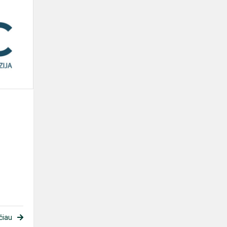
Ugdymo
karjerai
centro
informacija
čiau