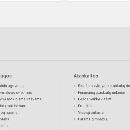
augos
Ataskaitos
rinis ugdymas
Biudžeto vykdymo ataskaitų rin
rmalusis švietimas
Finansinių ataskaitų rinkiniai
lba mokiniams ir tėvams
Lėšos veiklai viešinti
nių maitinimas
Projektai
alpų nuoma
Viešieji pirkimai
ioteka
Parama gimnazijai
ejus