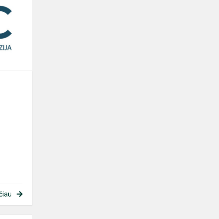
centro
informacija
čiau