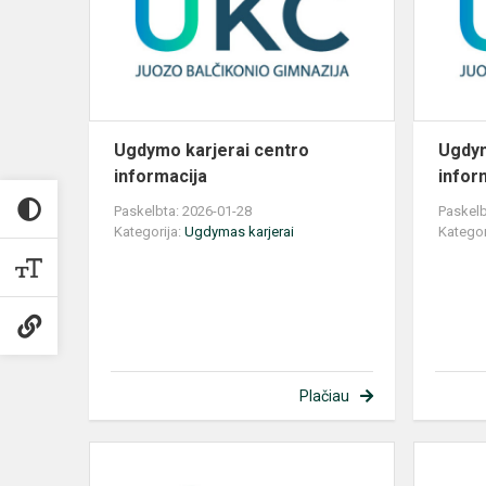
informacija
Ugdymo karjerai centro
Ugdym
informacija
infor
Paskelbta: 2026-01-28
Paskelb
Kategorija:
Ugdymas karjerai
Kategor
Plačiau
Ugdymo
karjerai