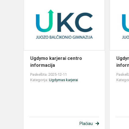
Ugdymo
karjerai
centro
informacija
Ugdymo karjerai centro
Ugdym
informacija
infor
Paskelbta: 2025-12-11
Paskelb
Kategorija:
Ugdymas karjerai
Kategor
Plačiau