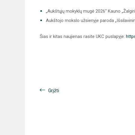
„Aukštųjų mokyklų mugė 2026“ Kauno „Žalgiri
Aukštojo mokslo užsienyje paroda „Išsilavinim
Šias ir kitas naujienas rasite UKC puslapyje:
http
Grįžti