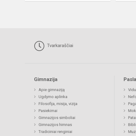
Tvarkaraščiai
Gimnazija
Pasl
Apie gimnaziją
Vidu
Ugdymo aplinka
Nefo
Filosofija, misija, vizija
Paga
Pasiekimai
Moki
Gimnazijos simboliai
Pat
Gimnazijos himnas
Bibl
Tradiciniai renginiai
Muzi