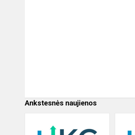
Ankstesnės naujienos
Ugdymo
karjerai
centro