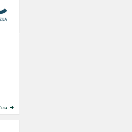
informacija
čiau
Ugdymo
karjerai