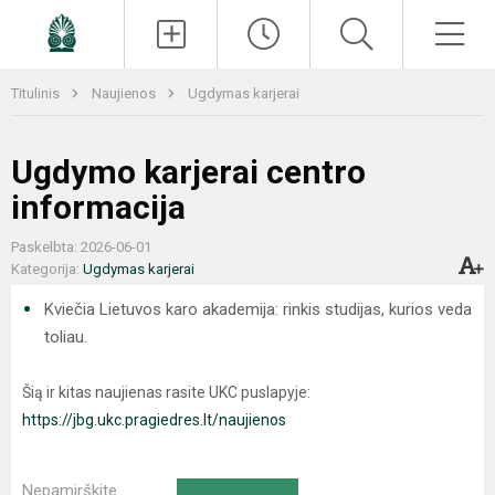
Paieška
Men
Titulinis
Naujienos
Ugdymas karjerai
Ugdymo karjerai centro
informacija
Paskelbta: 2026-06-01
Kategorija:
Ugdymas karjerai
Kviečia Lietuvos karo akademija: rinkis studijas, kurios veda
toliau.
Šią ir kitas naujienas rasite UKC puslapyje:
https://jbg.ukc.pragiedres.lt/naujienos
Nepamirškite