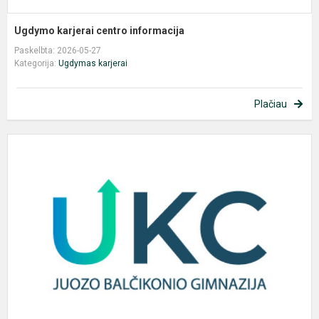
Ugdymo karjerai centro informacija
Paskelbta: 2026-05-27
Kategorija:
Ugdymas karjerai
Plačiau
U
k
c
i