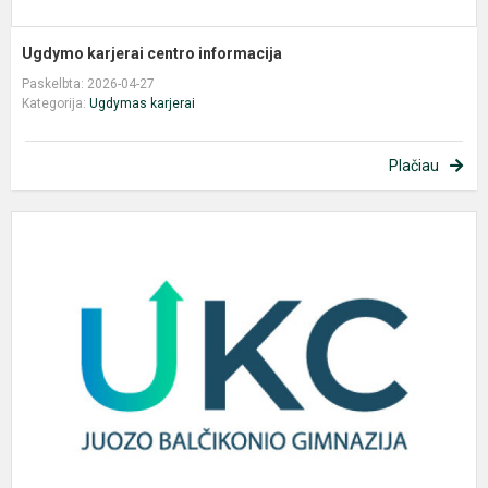
Ugdymo karjerai centro informacija
Paskelbta: 2026-04-27
Kategorija:
Ugdymas karjerai
Plačiau
U
k
c
i