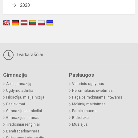
2020
Tvarkaraščiai
Gimnazija
Paslaugos
Apie gimnaziją
Vidurinis ugdymas
Ugdymo aplinka
Neformalusis švietimas
Filosofija, misija, vizija
Pagalba mokiniams ir tėvams
Pasiekimai
Mokinių maitinimas
Gimnazijos simboliai
Patalpų nuoma
Gimnazijos himnas
Biblioteka
Tradiciniai renginiai
Muziejus
Bendradarbiavimas
Priėmimas į gimnaziją