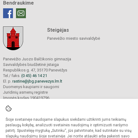
Bendraukime
Steigėjas
Panevėžio miesto savivaldybė
Panevėžio Juozo Balčikonio gimnazija
Savivaldybės biudžetinė įstaiga
Respublikos g. 47, 35170 Panevėžys
Tel./ faks.
(0 45) 46 14 21
El. p.
rastine@jbg.panevezys.lm.lt
Duomenys kaupiami ir saugomi
Juridinių asmenų registre
Įmonės kodas 190419796
Šioje svetainėje naudojame slapukus siekdami užtikrinti jums teikiamų
© 2026. Panevėžio Juozo Balčikonio gimnazija. Visos teisės saugomos.
Kopijuoti turinį be raštiško gimnazijos sutikimo griežtai draudžiama.
paslaugų kokybę, analizuoti svetainės naudojimą ir optimizuoti naršymo
patirtį. Spustelėję mygtuką „Sutinku“, jūs patvirtinate, kad sutinkate su visų
Prieinamumo paraiška
Slapukų politika
slapukų naudojimu šioje svetainėje. Jei norite atšaukti arba pakeisti savo