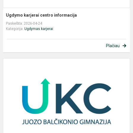
Ugdymo karjerai centro informacija
Paskelbta: 2026-04-24
Kategorija:
Ugdymas karjerai
Plačiau
U
k
c
i