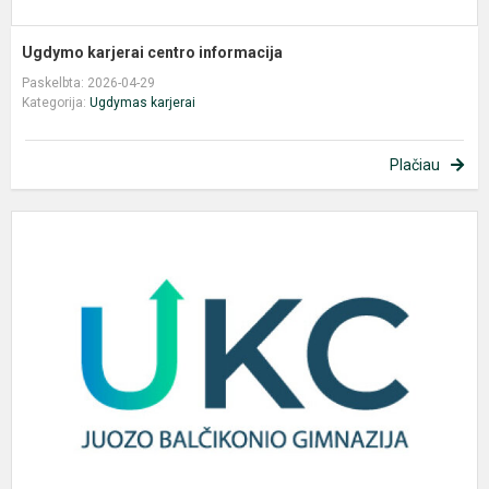
Ugdymo karjerai centro informacija
Paskelbta: 2026-04-29
Kategorija:
Ugdymas karjerai
Plačiau
U
k
c
i