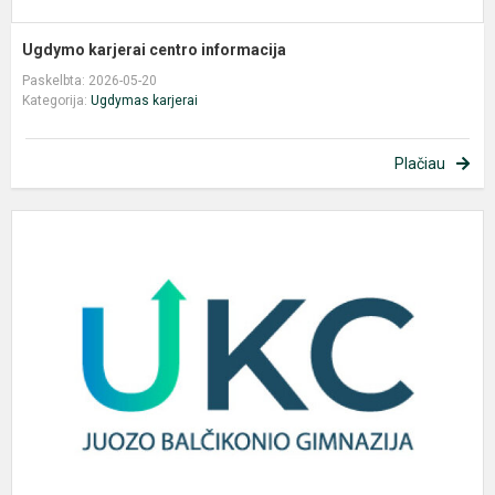
Ugdymo karjerai centro informacija
Paskelbta: 2026-05-20
Kategorija:
Ugdymas karjerai
Plačiau
U
k
c
i