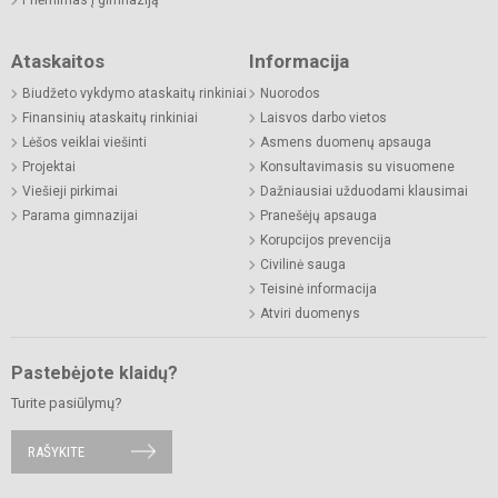
Ataskaitos
Informacija
Biudžeto vykdymo ataskaitų rinkiniai
Nuorodos
Finansinių ataskaitų rinkiniai
Laisvos darbo vietos
Lėšos veiklai viešinti
Asmens duomenų apsauga
Projektai
Konsultavimasis su visuomene
Viešieji pirkimai
Dažniausiai užduodami klausimai
Parama gimnazijai
Pranešėjų apsauga
Korupcijos prevencija
Civilinė sauga
Teisinė informacija
Atviri duomenys
Pastebėjote klaidų?
Turite pasiūlymų?
RAŠYKITE