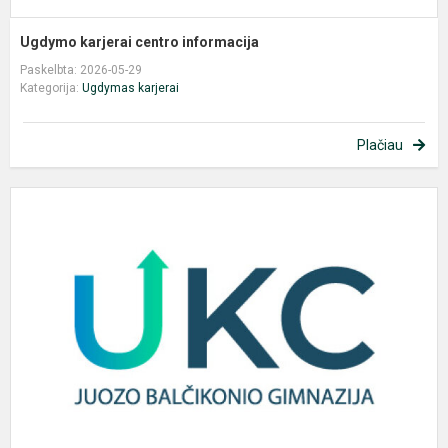
Ugdymo karjerai centro informacija
Paskelbta: 2026-05-29
Kategorija:
Ugdymas karjerai
Plačiau
U
k
c
i