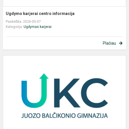
Ugdymo karjerai centro informacija
Paskelbta: 2026-05-07
Kategorija:
Ugdymas karjerai
Plačiau
U
k
c
i