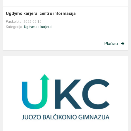
Ugdymo karjerai centro informacija
Paskelbta: 2026-05-15
Kategorija:
Ugdymas karjerai
Plačiau
U
k
c
i