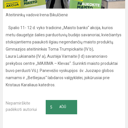
Ateitininkų vadovė Irena Bikulčienė
Spalio 11- 12 d. vyko tradicinė ,,Maisto banko“ akcija, kurios
metu daugelyje šalies parduotuvių budėjo savanoriai, kviečiantys
stokojantiems paaukoti ilgiau negendančių maisto produktų.
Gimnazijos ateitininkės Toma Trumpickaitė (IV b),
Laura Lukianaitė (IV a), Austėja Varnaitė (I d) savanoriavo
prekybos centre ,,MAXIMA – Klevas“. Surinkti maisto produktai
buvo perduoti Vš.Į. Panevėžio vyskupijos šv. Juozapo globos
namams ir ,,Betliejaus“ labdaros valgyklėlei, įsikūrusiai prie
Kristaus Karaliaus katedros.
Nepamirškite
5
AČIŪ
padėkoti autoriui