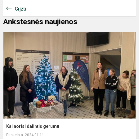
Grįžti
Ankstesnės naujienos
K
n
d
g
Kai norisi dalintis gerumu
Paskelbta: 2024-01-11