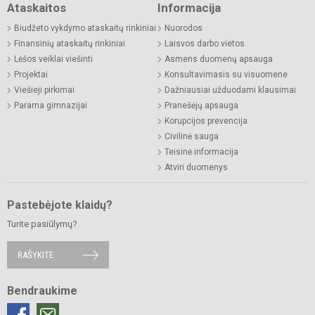
Ataskaitos
Informacija
Biudžeto vykdymo ataskaitų rinkiniai
Nuorodos
Finansinių ataskaitų rinkiniai
Laisvos darbo vietos
Lėšos veiklai viešinti
Asmens duomenų apsauga
Projektai
Konsultavimasis su visuomene
Viešieji pirkimai
Dažniausiai užduodami klausimai
Parama gimnazijai
Pranešėjų apsauga
Korupcijos prevencija
Civilinė sauga
Teisinė informacija
Atviri duomenys
Pastebėjote klaidų?
Turite pasiūlymų?
RAŠYKITE
Bendraukime