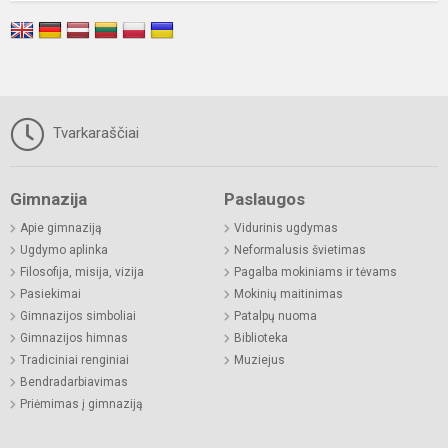
Tvarkaraščiai
Gimnazija
Paslaugos
Apie gimnaziją
Vidurinis ugdymas
Ugdymo aplinka
Neformalusis švietimas
Filosofija, misija, vizija
Pagalba mokiniams ir tėvams
Pasiekimai
Mokinių maitinimas
Gimnazijos simboliai
Patalpų nuoma
Gimnazijos himnas
Biblioteka
Tradiciniai renginiai
Muziejus
Bendradarbiavimas
Priėmimas į gimnaziją