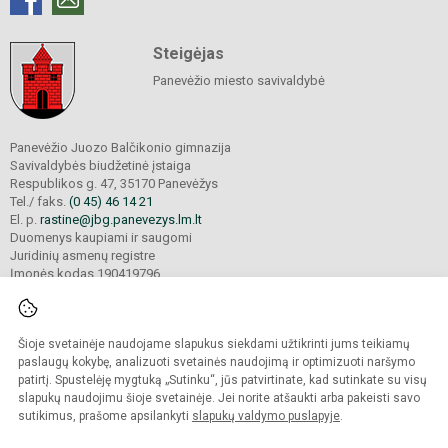
Steigėjas
Panevėžio miesto savivaldybė
Panevėžio Juozo Balčikonio gimnazija
Savivaldybės biudžetinė įstaiga
Respublikos g. 47, 35170 Panevėžys
Tel./ faks.
(0 45) 46 14 21
El. p.
rastine@jbg.panevezys.lm.lt
Duomenys kaupiami ir saugomi
Juridinių asmenų registre
Įmonės kodas 190419796
Šioje svetainėje naudojame slapukus siekdami užtikrinti jums teikiamų
© 2026. Panevėžio Juozo Balčikonio gimnazija. Visos teisės saugomos.
Kopijuoti turinį be raštiško gimnazijos sutikimo griežtai draudžiama.
paslaugų kokybę, analizuoti svetainės naudojimą ir optimizuoti naršymo
patirtį. Spustelėję mygtuką „Sutinku“, jūs patvirtinate, kad sutinkate su visų
Prieinamumo paraiška
Slapukų politika
slapukų naudojimu šioje svetainėje. Jei norite atšaukti arba pakeisti savo
sutikimus, prašome apsilankyti
slapukų valdymo puslapyje
.
Sumanus būdas atnaujinti
mokyklos interneto