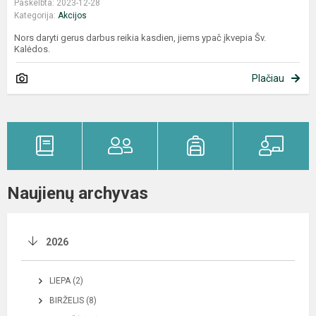
Paskelbta: 2023-12-28
Kategorija:
Akcijos
Nors daryti gerus darbus reikia kasdien, jiems ypač įkvepia Šv.
Kalėdos.
Plačiau
Naujienų archyvas
2026
LIEPA (2)
BIRŽELIS (8)