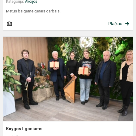
Kategorija:
Akcijos
Metus baigėme gerais darbais.
Plačiau
K
l
Knygos ligoniams