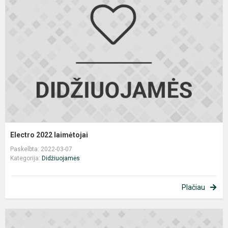
l
Electro 2022 laimėtojai
Paskelbta: 2022-03-07
Kategorija:
Didžiuojamės
Plačiau
C
o