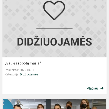
m
„Saulės robotų mūšis“
Paskelbta: 2022-04-11
Kategorija:
Didžiuojamės
Plačiau
F
L