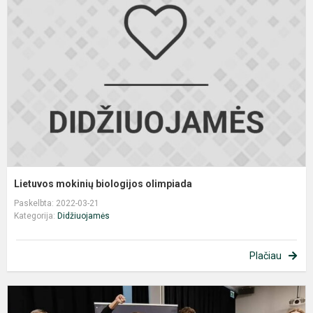
b
o
Lietuvos mokinių biologijos olimpiada
Paskelbta: 2022-03-21
Kategorija:
Didžiuojamės
Plačiau
V
č