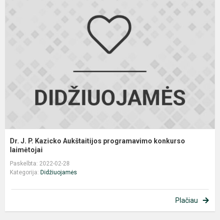
J
P.
K
A
p
k
l
Dr. J. P. Kazicko Aukštaitijos programavimo konkurso
laimėtojai
Paskelbta: 2022-02-28
Kategorija:
Didžiuojamės
Plačiau