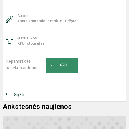
Autorius:
Theta komanda ir mok. B.Diržytė
Nuotraukos:
KTU fotografas
Nepamirškite
2
AČIŪ
padėkoti autoriui
Grįžti
Ankstesnės naujienos
F
o