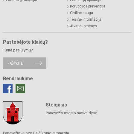
Korupcijos prevencija
Civilinė sauga
Teisinė informacija
Atviri duomenys
Pastebėjote klaidų?
Turite pasiūlymų?
RAŠYKITE
Bendraukime
Steigėjas
Panevėžio miesto savivaldybė
Panevėžio Juozo Balčikonio gimnazija