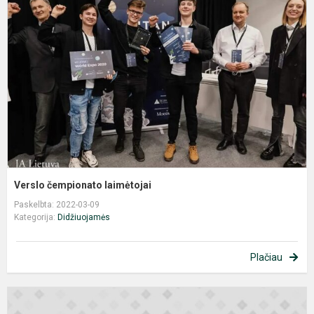
l
Verslo čempionato laimėtojai
Paskelbta: 2022-03-09
Kategorija:
Didžiuojamės
Plačiau
E
2