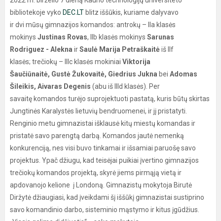
2022 m. birželio 7 dieną Kauno technologijų universiteto
bibliotekoje vyko
DEC.LT
blitz iššūkis, kuriame dalyvavo
ir dvi mūsų gimnazijos komandos: antrokų – IIa klasės
mokinys
Justinas Rovas
, IIb klasės mokinys
Sarunas
Rodriguez - Alekna
ir
Saulė Marija Petraškaitė
iš IIf
klasės; trečiokų – IIIc klasės mokiniai
Viktorija
Šaučiūnaitė, Gustė Žukovaitė, Giedrius Jukna
bei
Adomas
Šileikis, Aivaras Degenis
(abu iš IIId klasės). Per
savaitę komandos turėjo suprojektuoti pastatą, kuris būtų skirtas
Jungtinės Karalystės lietuvių bendruomenei, ir jį pristatyti.
Renginio metu gimnazistai išklausė kitų miestų komandas ir
pristatė savo parengtą darbą. Komandos jautė nemenką
konkurenciją, nes visi buvo tinkamai ir išsamiai paruošę savo
projektus. Ypač džiugu, kad teisėjai puikiai įvertino gimnazijos
trečiokų komandos projektą, skyrė jiems pirmąją vietą ir
apdovanojo kelione į Londoną. Gimnazistų mokytoja Birutė
Diržytė džiaugiasi, kad įveikdami šį iššūkį gimnazistai sustiprino
savo komandinio darbo, sisteminio mąstymo ir kitus įgūdžius.