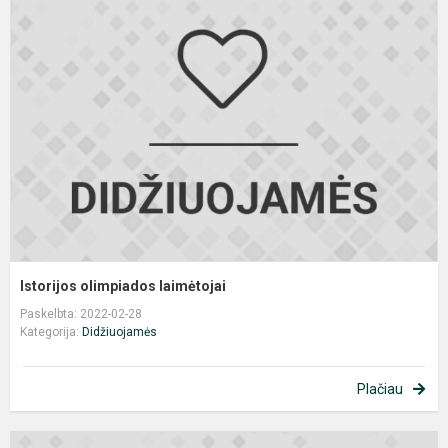
o
l
Istorijos olimpiados laimėtojai
Paskelbta: 2022-02-28
Kategorija:
Didžiuojamės
Plačiau
D