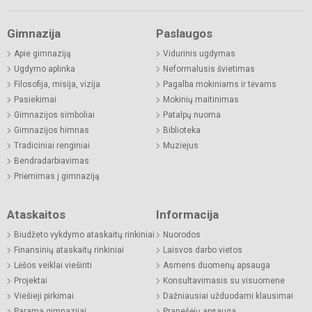
Gimnazija
Paslaugos
Apie gimnaziją
Vidurinis ugdymas
Ugdymo aplinka
Neformalusis švietimas
Filosofija, misija, vizija
Pagalba mokiniams ir tėvams
Pasiekimai
Mokinių maitinimas
Gimnazijos simboliai
Patalpų nuoma
Gimnazijos himnas
Biblioteka
Tradiciniai renginiai
Muziejus
Bendradarbiavimas
Priėmimas į gimnaziją
Ataskaitos
Informacija
Biudžeto vykdymo ataskaitų rinkiniai
Nuorodos
Finansinių ataskaitų rinkiniai
Laisvos darbo vietos
Lėšos veiklai viešinti
Asmens duomenų apsauga
Projektai
Konsultavimasis su visuomene
Viešieji pirkimai
Dažniausiai užduodami klausimai
Parama gimnazijai
Pranešėjų apsauga