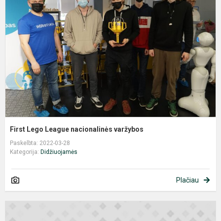
L
n
v
First Lego League nacionalinės varžybos
Paskelbta: 2022-03-28
Kategorija:
Didžiuojamės
Plačiau
L
m