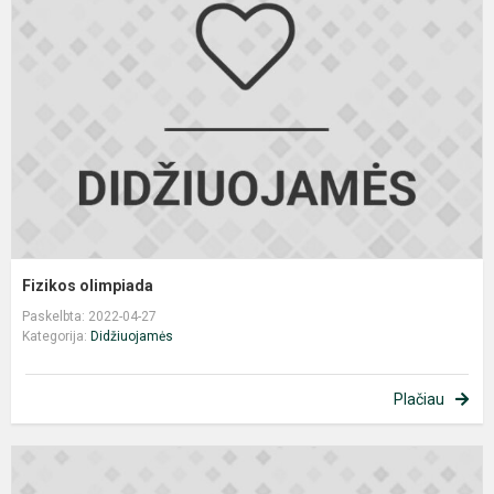
Fizikos olimpiada
Paskelbta: 2022-04-27
Kategorija:
Didžiuojamės
Plačiau
„
r