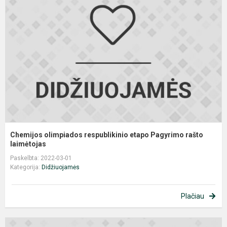
r
e
P
r
la
Chemijos olimpiados respublikinio etapo Pagyrimo rašto
laimėtojas
Paskelbta: 2022-03-01
Kategorija:
Didžiuojamės
Plačiau
I