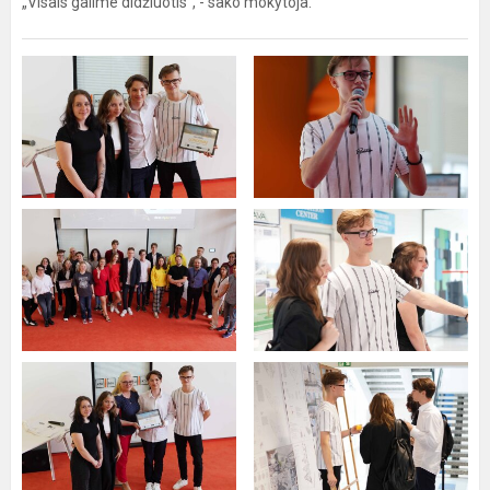
„Visais galime didžiuotis“, - sako mokytoja.