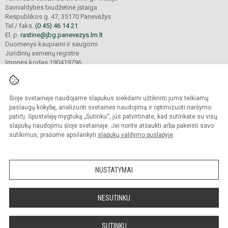
Savivaldybės biudžetinė įstaiga
Respublikos g. 47, 35170 Panevėžys
Tel./ faks.
(0 45) 46 14 21
El. p.
rastine@jbg.panevezys.lm.lt
Duomenys kaupiami ir saugomi
Juridinių asmenų registre
Įmonės kodas 190419796
Šioje svetainėje naudojame slapukus siekdami užtikrinti jums teikiamų
© 2026. Panevėžio Juozo Balčikonio gimnazija. Visos teisės saugomos.
Kopijuoti turinį be raštiško gimnazijos sutikimo griežtai draudžiama.
paslaugų kokybę, analizuoti svetainės naudojimą ir optimizuoti naršymo
patirtį. Spustelėję mygtuką „Sutinku“, jūs patvirtinate, kad sutinkate su visų
Prieinamumo paraiška
Slapukų politika
slapukų naudojimu šioje svetainėje. Jei norite atšaukti arba pakeisti savo
sutikimus, prašome apsilankyti
slapukų valdymo puslapyje
.
Sumanus būdas atnaujinti
mokyklos interneto
svetainę
NUSTATYMAI
NESUTINKU
SUTINKU