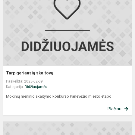
Tarp geriausių skaitovų
Paskelbta: 2023-02-09
Kategorija:
Didžiuojamės
Mokinių meninio skaitymo konkurso Panevėžio miesto etapo
Plačiau
M
p