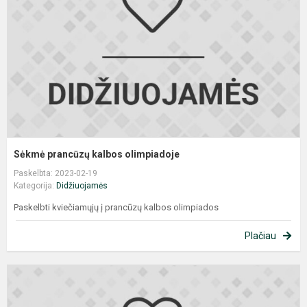
o
Sėkmė prancūzų kalbos olimpiadoje
Paskelbta: 2023-02-19
Kategorija:
Didžiuojamės
Paskelbti kviečiamųjų į prancūzų kalbos olimpiados
Plačiau
T
g
s