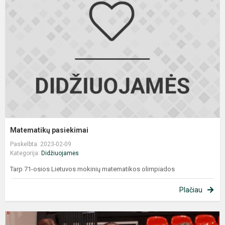
Matematikų pasiekimai
Paskelbta: 2023-02-09
Kategorija:
Didžiuojamės
Tarp 71-osios Lietuvos mokinių matematikos olimpiados
Plačiau
S