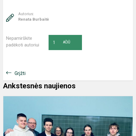
Autorius:
Renata Burbaitė
Nepamirškite
1
AČIŪ
padėkoti autoriui
Grįžti
Ankstesnės naujienos
J
g
i