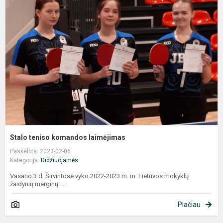
t
k
l
Stalo teniso komandos laimėjimas
Paskelbta: 2023-02-06
Kategorija:
Didžiuojamės
Vasario 3 d. Širvintose vyko 2022-2023 m. m. Lietuvos mokyklų
žaidynių merginų.....
Plačiau