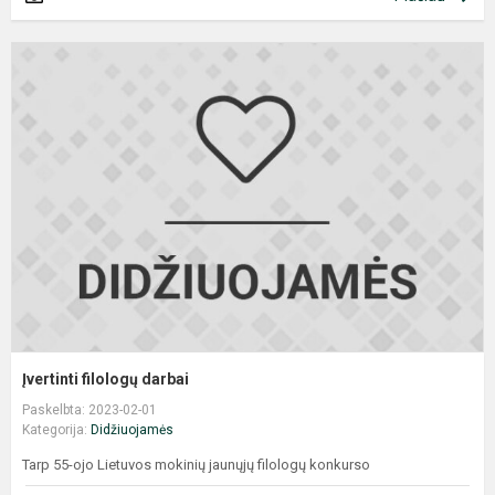
Į
f
d
Įvertinti filologų darbai
Paskelbta: 2023-02-01
Kategorija:
Didžiuojamės
Tarp 55-ojo Lietuvos mokinių jaunųjų filologų konkurso