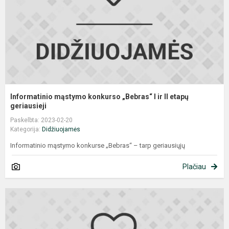
ir
II
e
g
Informatinio mąstymo konkurso „Bebras“ I ir II etapų
geriausieji
Paskelbta: 2023-02-20
Kategorija:
Didžiuojamės
Informatinio mąstymo konkurse „Bebras“ – tarp geriausiųjų
Plačiau
S
p
k