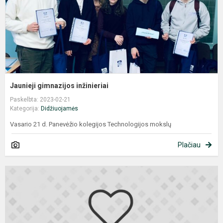
Jaunieji gimnazijos inžinieriai
Paskelbta: 2023-02-21
Kategorija:
Didžiuojamės
Vasario 21 d. Panevėžio kolegijos Technologijos mokslų
Plačiau
I
m
k
„
I