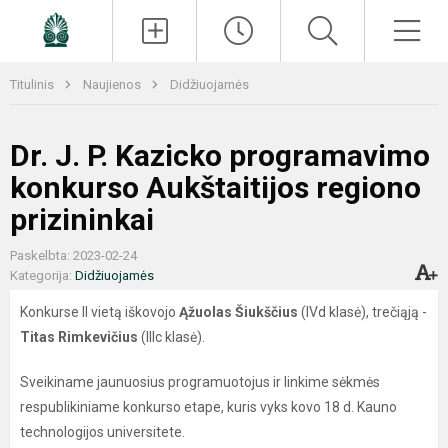
Paieška
Men
Titulinis
Naujienos
Didžiuojamės
Dr. J. P. Kazicko programavimo
konkurso Aukštaitijos regiono
prizininkai
Paskelbta: 2023-02-24
Kategorija:
Didžiuojamės
Konkurse II vietą iškovojo
Ąžuolas Šiukščius
(IVd klasė), trečiąją -
Titas Rimkevičius
(IIIc klasė).
Sveikiname jaunuosius programuotojus ir linkime sėkmės
respublikiniame konkurso etape, kuris vyks kovo 18 d. Kauno
technologijos universitete.