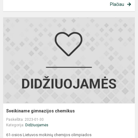
Plačiau
S
g
c
Sveikiname gimnazijos chemikus
Paskelbta: 2023-01-30
Kategorija:
Didžiuojamės
61-osios Lietuvos mokinių chemijos olimpiados