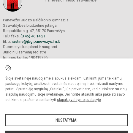
Panevėžio miesto savivaldybė
Panevėžio Juozo Balčikonio gimnazija
Savivaldybės biudžetinė įstaiga
Respublikos g. 47, 35170 Panevėžys
Tel./ faks.
(0 45) 46 14 21
El. p.
rastine@jbg.panevezys.lm.lt
Duomenys kaupiami ir saugomi
Juridinių asmenų registre
Įmonės kodas 190419796
Šioje svetainėje naudojame slapukus siekdami užtikrinti jums teikiamų
© 2026. Panevėžio Juozo Balčikonio gimnazija. Visos teisės saugomos.
Kopijuoti turinį be raštiško gimnazijos sutikimo griežtai draudžiama.
paslaugų kokybę, analizuoti svetainės naudojimą ir optimizuoti naršymo
patirtį. Spustelėję mygtuką „Sutinku“, jūs patvirtinate, kad sutinkate su visų
Prieinamumo paraiška
Slapukų politika
slapukų naudojimu šioje svetainėje. Jei norite atšaukti arba pakeisti savo
sutikimus, prašome apsilankyti
slapukų valdymo puslapyje
.
Sumanus būdas atnaujinti
mokyklos interneto
svetainę
NUSTATYMAI