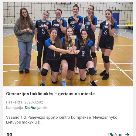
G
t
–
g
m
Gimnazijos tinklininkės – geriausios mieste
Paskelbta: 2023-02-02
Kategorija:
Didžiuojamės
Vasario 1 d. Panevėžio sporto centro komplekse "Nevėžis" vyko
Lietuvos mokyklų ž...
Plačiau