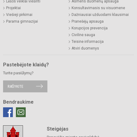
Lėšos veiklai viešinti
Asmens duomenų apsauga
Projektai
Konsultavimasis su visuomene
Viešieji pirkimai
Dažniausiai užduodami klausimai
Parama gimnazijai
Pranešėjų apsauga
Korupcijos prevencija
Civilinė sauga
Teisinė informacija
Atviri duomenys
Pastebėjote klaidų?
Turite pasiūlymų?
RAŠYKITE
Bendraukime
Steigėjas