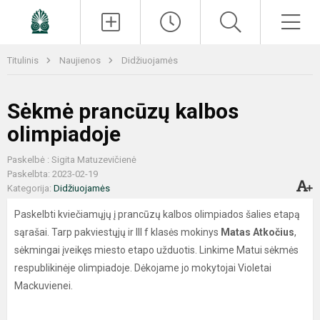
Paieška
Men
Titulinis
Naujienos
Didžiuojamės
Sėkmė prancūzų kalbos
olimpiadoje
Paskelbė : Sigita Matuzevičienė
Paskelbta: 2023-02-19
Kategorija:
Didžiuojamės
Paskelbti kviečiamųjų į prancūzų kalbos olimpiados šalies etapą
sąrašai. Tarp pakviestųjų ir III f klasės mokinys
Matas Atkočius
,
sėkmingai įveikęs miesto etapo užduotis. Linkime Matui sėkmės
respublikinėje olimpiadoje. Dėkojame jo mokytojai Violetai
Mackuvienei.