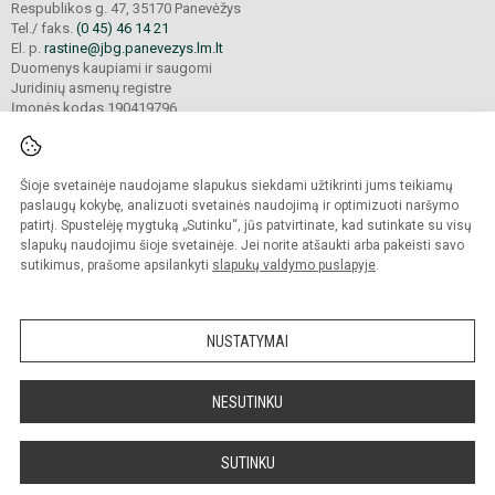
Respublikos g. 47, 35170 Panevėžys
Tel./ faks.
(0 45) 46 14 21
El. p.
rastine@jbg.panevezys.lm.lt
Duomenys kaupiami ir saugomi
Juridinių asmenų registre
Įmonės kodas 190419796
Šioje svetainėje naudojame slapukus siekdami užtikrinti jums teikiamų
© 2026. Panevėžio Juozo Balčikonio gimnazija. Visos teisės saugomos.
Kopijuoti turinį be raštiško gimnazijos sutikimo griežtai draudžiama.
paslaugų kokybę, analizuoti svetainės naudojimą ir optimizuoti naršymo
patirtį. Spustelėję mygtuką „Sutinku“, jūs patvirtinate, kad sutinkate su visų
Prieinamumo paraiška
Slapukų politika
slapukų naudojimu šioje svetainėje. Jei norite atšaukti arba pakeisti savo
sutikimus, prašome apsilankyti
slapukų valdymo puslapyje
.
Sumanus būdas atnaujinti
mokyklos interneto
svetainę
NUSTATYMAI
NESUTINKU
SUTINKU