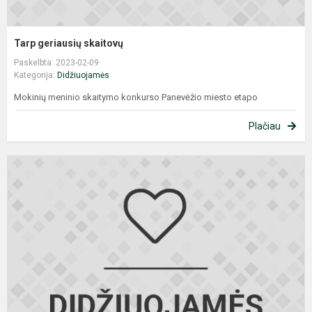
Tarp geriausių skaitovų
Paskelbta: 2023-02-09
Kategorija:
Didžiuojamės
Mokinių meninio skaitymo konkurso Panevėžio miesto etapo
Plačiau
M
p