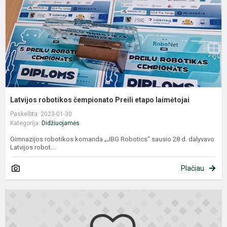
l
Latvijos robotikos čempionato Preili etapo laimėtojai
Paskelbta: 2023-01-30
Kategorija:
Didžiuojamės
Gimnazijos robotikos komanda „JBG Robotics“ sausio 28 d. dalyvavo
Latvijos robot...
Plačiau
Į
k
ir