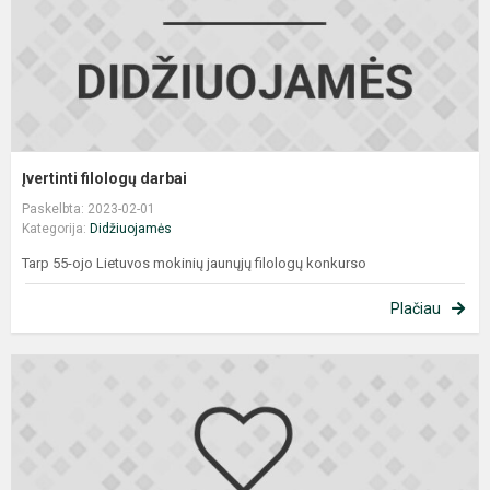
Įvertinti filologų darbai
Paskelbta: 2023-02-01
Kategorija:
Didžiuojamės
Tarp 55-ojo Lietuvos mokinių jaunųjų filologų konkurso
Plačiau
S
g
c