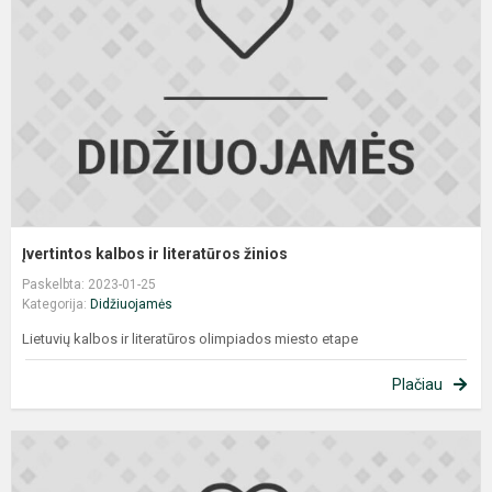
l
ž
Įvertintos kalbos ir literatūros žinios
Paskelbta: 2023-01-25
Kategorija:
Didžiuojamės
Lietuvių kalbos ir literatūros olimpiados miesto etape
Plačiau
F
p