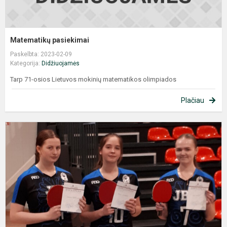
Matematikų pasiekimai
Paskelbta: 2023-02-09
Kategorija:
Didžiuojamės
Tarp 71-osios Lietuvos mokinių matematikos olimpiados
Plačiau
S
t
k
l