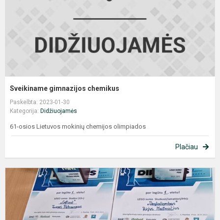
Sveikiname gimnazijos chemikus
Paskelbta: 2023-01-30
Kategorija:
Didžiuojamės
61-osios Lietuvos mokinių chemijos olimpiados
Plačiau
L
r
č
P
e