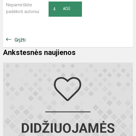
Nepamirškite
4
AČIŪ
padėkoti autoriui
Grįžti
Ankstesnės naujienos
T
g
s