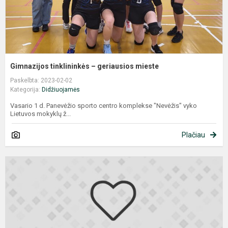
Gimnazijos tinklininkės – geriausios mieste
Paskelbta: 2023-02-02
Kategorija:
Didžiuojamės
Vasario 1 d. Panevėžio sporto centro komplekse "Nevėžis" vyko
Lietuvos mokyklų ž...
Plačiau
Į
f
d