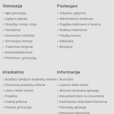
Gimnazija
Paslaugos
Apie gimnaziją
Vidurinis ugdymas
Ugdymo aplinka
Neformalusis švietimas
Filosofija, misija, vizija
Pagalba mokiniams ir tėvams
Pasiekimai
Mokinių maitinimas
Gimnazijos simboliai
Patalpų nuoma
Gimnazijos himnas
Biblioteka
Tradiciniai renginiai
Muziejus
Bendradarbiavimas
Priėmimas į gimnaziją
Ataskaitos
Informacija
Biudžeto vykdymo ataskaitų rinkiniai
Nuorodos
Finansinių ataskaitų rinkiniai
Laisvos darbo vietos
Lėšos veiklai viešinti
Asmens duomenų apsauga
Projektai
Konsultavimasis su visuomene
Viešieji pirkimai
Dažniausiai užduodami klausimai
Parama gimnazijai
Pranešėjų apsauga
Korupcijos prevencija