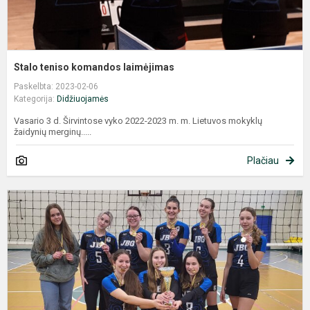
Stalo teniso komandos laimėjimas
Paskelbta: 2023-02-06
Kategorija:
Didžiuojamės
Vasario 3 d. Širvintose vyko 2022-2023 m. m. Lietuvos mokyklų
žaidynių merginų.....
Plačiau
G
t
–
g
m