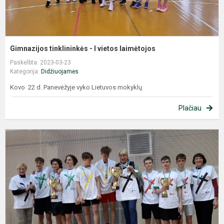
Gimnazijos tinklininkės - I vietos laimėtojos
Paskelbta: 2023-03-23
Kategorija:
Didžiuojamės
Kovo 22 d. Panevėžyje vyko Lietuvos mokyklų
Plačiau
B
k
l