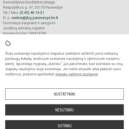
Savivaldybės biudžetinė įstaiga
Respublikos g. 47, 35170 Panevėžys
Tel./ faks.
(0 45) 46 14 21
El. p.
rastine@jbg.panevezys.lm.lt
Duomenys kaupiami ir saugomi
Juridinių asmenų registre
Įmonės kodas 190419796
Šioje svetainėje naudojame slapukus siekdami užtikrinti jums teikiamų
© 2026. Panevėžio Juozo Balčikonio gimnazija. Visos teisės saugomos.
Kopijuoti turinį be raštiško gimnazijos sutikimo griežtai draudžiama.
paslaugų kokybę, analizuoti svetainės naudojimą ir optimizuoti naršymo
patirtį. Spustelėję mygtuką „Sutinku“, jūs patvirtinate, kad sutinkate su visų
Prieinamumo paraiška
Slapukų politika
slapukų naudojimu šioje svetainėje. Jei norite atšaukti arba pakeisti savo
sutikimus, prašome apsilankyti
slapukų valdymo puslapyje
.
Sumanus būdas atnaujinti
mokyklos interneto
svetainę
NUSTATYMAI
NESUTINKU
SUTINKU