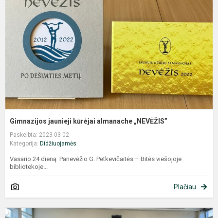
k
a
„
Gimnazijos jaunieji kūrėjai almanache „NEVĖŽIS”
Paskelbta: 2023-03-02
Kategorija:
Didžiuojamės
Vasario 24 dieną Panevėžio G. Petkevičaitės – Bitės viešojoje
bibliotekoje...
Plačiau
G