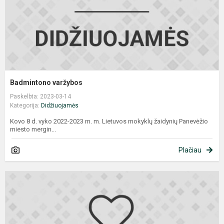
Badmintono varžybos
Paskelbta: 2023-03-14
Kategorija:
Didžiuojamės
Kovo 8 d. vyko 2022-2023 m. m. Lietuvos mokyklų žaidynių Panevėžio
miesto mergin...
Plačiau
D
r
o