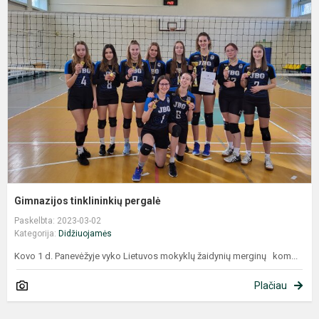
t
p
Gimnazijos tinklininkių pergalė
Paskelbta: 2023-03-02
Kategorija:
Didžiuojamės
Kovo 1 d. Panevėžyje vyko Lietuvos mokyklų žaidynių merginų kom...
Plačiau