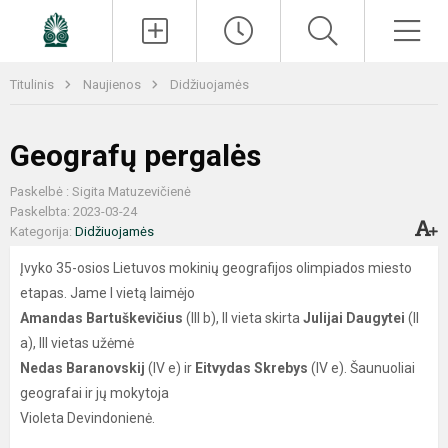
Paieška
Men
Titulinis
Naujienos
Didžiuojamės
Geografų pergalės
Paskelbė : Sigita Matuzevičienė
Paskelbta: 2023-03-24
Kategorija:
Didžiuojamės
Įvyko 35-osios Lietuvos mokinių geografijos olimpiados miesto
etapas. Jame I vietą laimėjo
Amandas Bartuškevičius
(III b), II vieta skirta
Julijai Daugytei
(II
a), III vietas užėmė
Nedas Baranovskij
(IV e) ir
Eitvydas Skrebys
(IV e). Šaunuoliai
geografai ir jų mokytoja
Violeta Devindonienė.