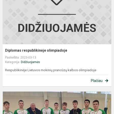
Diplomas respublikinėje olimpiadoje
Paskelbta: 2023-03-13
Kategorija:
Didžiuojamės
Respublikinėje Lietuvos mokinių prancūzų kalbos olimpiadoje
Plačiau
G
t
p