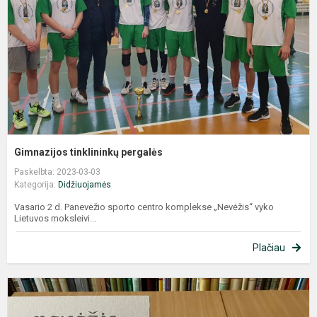
Gimnazijos tinklininkų pergalės
Paskelbta: 2023-03-03
Kategorija:
Didžiuojamės
Vasario 2 d. Panevėžio sporto centro komplekse „Nevėžis“ vyko
Lietuvos moksleivi...
Plačiau
G
j