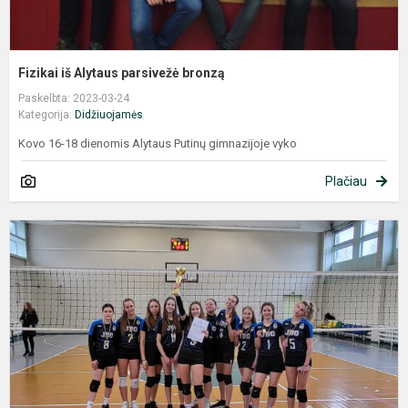
Fizikai iš Alytaus parsivežė bronzą
Paskelbta: 2023-03-24
Kategorija:
Didžiuojamės
Kovo 16-18 dienomis Alytaus Putinų gimnazijoje vyko
Plačiau
G
t
-
I
v
l