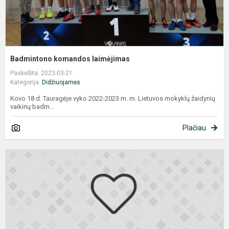
Badmintono komandos laimėjimas
Paskelbta: 2023-03-21
Kategorija:
Didžiuojamės
Kovo 18 d. Tauragėje vyko 2022-2023 m. m. Lietuvos mokyklų žaidynių
vaikinų badm...
Plačiau
I
l
k
o
–
s
d