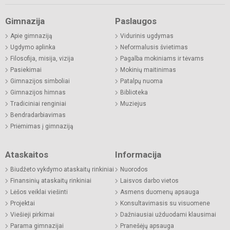
Gimnazija
Paslaugos
Apie gimnaziją
Vidurinis ugdymas
Ugdymo aplinka
Neformalusis švietimas
Filosofija, misija, vizija
Pagalba mokiniams ir tėvams
Pasiekimai
Mokinių maitinimas
Gimnazijos simboliai
Patalpų nuoma
Gimnazijos himnas
Biblioteka
Tradiciniai renginiai
Muziejus
Bendradarbiavimas
Priėmimas į gimnaziją
Ataskaitos
Informacija
Biudžeto vykdymo ataskaitų rinkiniai
Nuorodos
Finansinių ataskaitų rinkiniai
Laisvos darbo vietos
Lėšos veiklai viešinti
Asmens duomenų apsauga
Projektai
Konsultavimasis su visuomene
Viešieji pirkimai
Dažniausiai užduodami klausimai
Parama gimnazijai
Pranešėjų apsauga