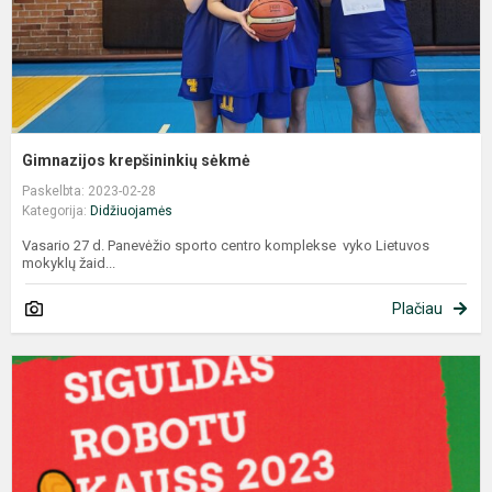
Gimnazijos krepšininkių sėkmė
Paskelbta: 2023-02-28
Kategorija:
Didžiuojamės
Vasario 27 d. Panevėžio sporto centro komplekse vyko Lietuvos
mokyklų žaid...
Plačiau
„
R
L
r
č