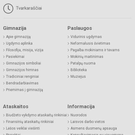
Tvarkaraščiai
Gimnazija
Paslaugos
Apie gimnaziją
Vidurinis ugdymas
Ugdymo aplinka
Neformalusis švietimas
Filosofija, misija, vizija
Pagalba mokiniams ir tėvams
Pasiekimai
Mokinių maitinimas
Gimnazijos simboliai
Patalpų nuoma
Gimnazijos himnas
Biblioteka
Tradiciniai renginiai
Muziejus
Bendradarbiavimas
Priėmimas į gimnaziją
Ataskaitos
Informacija
Biudžeto vykdymo ataskaitų rinkiniai
Nuorodos
Finansinių ataskaitų rinkiniai
Laisvos darbo vietos
Lėšos veiklai viešinti
Asmens duomenų apsauga
Projektai
Konsultavimasis su visuomene