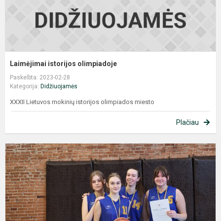
Laimėjimai istorijos olimpiadoje
Paskelbta: 2023-02-28
Kategorija:
Didžiuojamės
XXXII Lietuvos mokinių istorijos olimpiados miesto
Plačiau
G
k
s