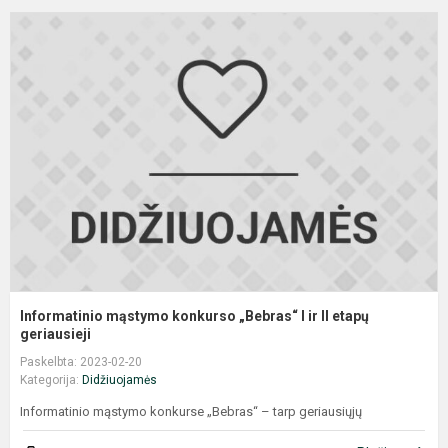
I
m
k
„
I
ir
II
e
g
Informatinio mąstymo konkurso „Bebras“ I ir II etapų
geriausieji
Paskelbta: 2023-02-20
Kategorija:
Didžiuojamės
Informatinio mąstymo konkurse „Bebras“ – tarp geriausiųjų