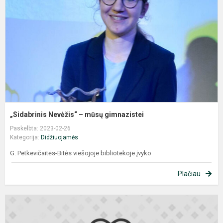
m
g
„Sidabrinis Nevėžis“ – mūsų gimnazistei
Paskelbta: 2023-02-26
Kategorija:
Didžiuojamės
G. Petkevičaitės-Bitės viešojoje bibliotekoje įvyko
Plačiau
D
J