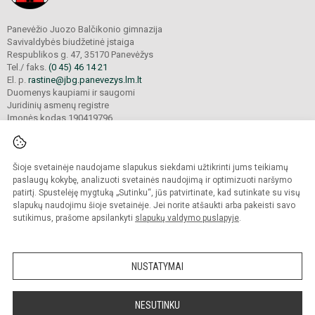
Panevėžio Juozo Balčikonio gimnazija
Savivaldybės biudžetinė įstaiga
Respublikos g. 47, 35170 Panevėžys
Tel./ faks.
(0 45) 46 14 21
El. p.
rastine@jbg.panevezys.lm.lt
Duomenys kaupiami ir saugomi
Juridinių asmenų registre
Įmonės kodas 190419796
Šioje svetainėje naudojame slapukus siekdami užtikrinti jums teikiamų
© 2026. Panevėžio Juozo Balčikonio gimnazija. Visos teisės saugomos.
Kopijuoti turinį be raštiško gimnazijos sutikimo griežtai draudžiama.
paslaugų kokybę, analizuoti svetainės naudojimą ir optimizuoti naršymo
patirtį. Spustelėję mygtuką „Sutinku“, jūs patvirtinate, kad sutinkate su visų
Prieinamumo paraiška
Slapukų politika
slapukų naudojimu šioje svetainėje. Jei norite atšaukti arba pakeisti savo
sutikimus, prašome apsilankyti
slapukų valdymo puslapyje
.
Sumanus būdas atnaujinti
mokyklos interneto
svetainę
NUSTATYMAI
NESUTINKU