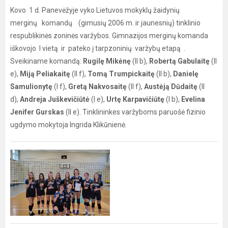
Kovo 1 d. Panevėžyje vyko Lietuvos mokyklų žaidynių
merginų komandų (gimusių 2006 m. ir jaunesnių) tinklinio
respublikinės zoninės varžybos. Gimnazijos merginų komanda
iškovojo I vietą ir pateko į tarpzoninių varžybų etapą .
Sveikiname komandą:
Rugilę Mikėnę
(II b),
Robertą Gabulaitę
(II
e),
Miją Peliakaitę
(II f),
Tomą Trumpickaitę
(II b),
Danielę
Samulionytę
(I f),
Gretą Nakvosaitę
(II f),
Austėją
Dūdaitę
(II
d),
Andreja Juškevičiūtė
(I e),
Urtę Karpavičiūtę
(I b),
Evelina
Jenifer Gurskas
(II e). Tinklininkes varžyboms paruošė fizinio
ugdymo mokytoja Ingrida Klikūnienė.