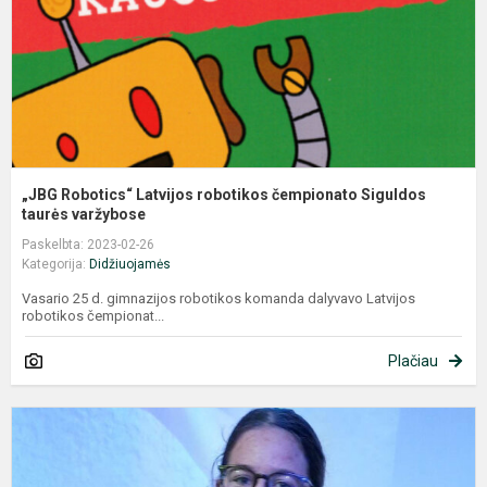
S
ta
„JBG Robotics“ Latvijos robotikos čempionato Siguldos
taurės varžybose
Paskelbta: 2023-02-26
Kategorija:
Didžiuojamės
Vasario 25 d. gimnazijos robotikos komanda dalyvavo Latvijos
robotikos čempionat...
Plačiau
„
N
–