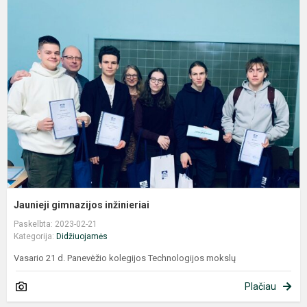
J
g
i
Jaunieji gimnazijos inžinieriai
Paskelbta: 2023-02-21
Kategorija:
Didžiuojamės
Vasario 21 d. Panevėžio kolegijos Technologijos mokslų
Plačiau