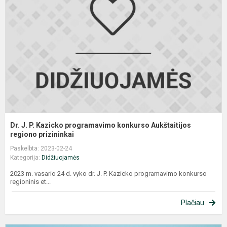
P.
K
p
k
A
r
Dr. J. P. Kazicko programavimo konkurso Aukštaitijos
regiono prizininkai
Paskelbta: 2023-02-24
Kategorija:
Didžiuojamės
2023 m. vasario 24 d. vyko dr. J. P. Kazicko programavimo konkurso
regioninis et...
Plačiau