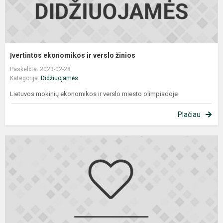
Įvertintos ekonomikos ir verslo žinios
Paskelbta: 2023-02-28
Kategorija:
Didžiuojamės
Lietuvos mokinių ekonomikos ir verslo miesto olimpiadoje
Plačiau
L
i
o