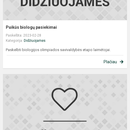
Puikūs biologų pasiekimai
Paskelbta: 2023-02-28
Kategorija:
Didžiuojamės
Paskelbti biologijos olimpiados savivaldybės etapo laimėtojai.
Plačiau
Į
e
ir
v
ž