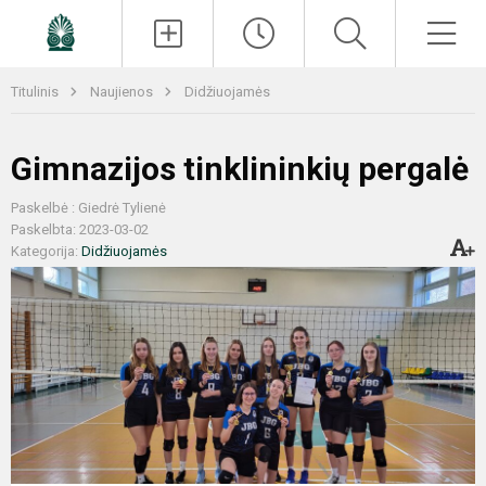
Paieška
Men
Titulinis
Naujienos
Didžiuojamės
Gimnazijos tinklininkių pergalė
Paskelbė : Giedrė Tylienė
Paskelbta: 2023-03-02
Kategorija:
Didžiuojamės