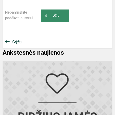
Nepamirškite
4
AČIŪ
padėkoti autoriui
Grįžti
Ankstesnės naujienos
P
b
p