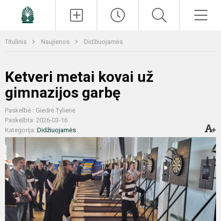
Paieška
Men
Titulinis
Naujienos
Didžiuojamės
Ketveri metai kovai už
gimnazijos garbę
Paskelbė : Giedrė Tylienė
Paskelbta: 2026-03-16
Kategorija:
Didžiuojamės