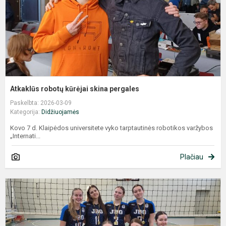
Atkaklūs robotų kūrėjai skina pergales
Paskelbta: 2026-03-09
Kategorija:
Didžiuojamės
Kovo 7 d. Klaipėdos universitete vyko tarptautinės robotikos varžybos
„Internati...
Plačiau
T
g
P
g