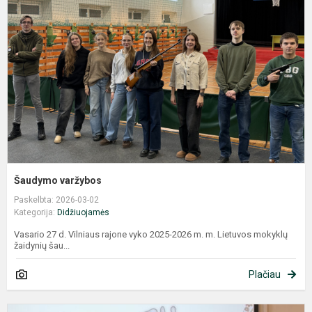
Šaudymo varžybos
Paskelbta: 2026-03-02
Kategorija:
Didžiuojamės
Vasario 27 d. Vilniaus rajone vyko 2025-2026 m. m. Lietuvos mokyklų
žaidynių šau...
Plačiau
L