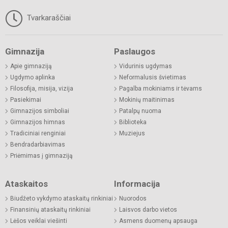
Tvarkaraščiai
Gimnazija
Paslaugos
Apie gimnaziją
Vidurinis ugdymas
Ugdymo aplinka
Neformalusis švietimas
Filosofija, misija, vizija
Pagalba mokiniams ir tėvams
Pasiekimai
Mokinių maitinimas
Gimnazijos simboliai
Patalpų nuoma
Gimnazijos himnas
Biblioteka
Tradiciniai renginiai
Muziejus
Bendradarbiavimas
Priėmimas į gimnaziją
Ataskaitos
Informacija
Biudžeto vykdymo ataskaitų rinkiniai
Nuorodos
Finansinių ataskaitų rinkiniai
Laisvos darbo vietos
Lėšos veiklai viešinti
Asmens duomenų apsauga