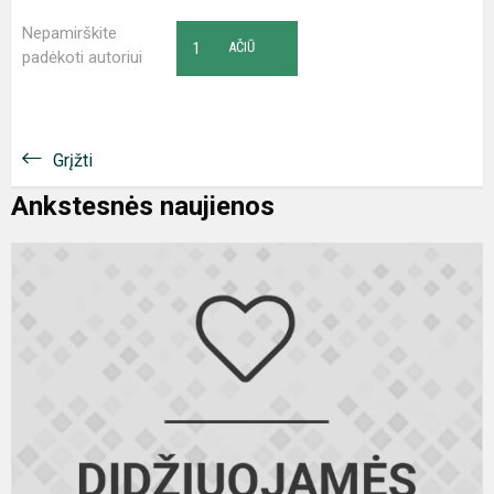
Nepamirškite
1
AČIŪ
padėkoti autoriui
Grįžti
Ankstesnės naujienos
I
r
o
–
s
II
v
d