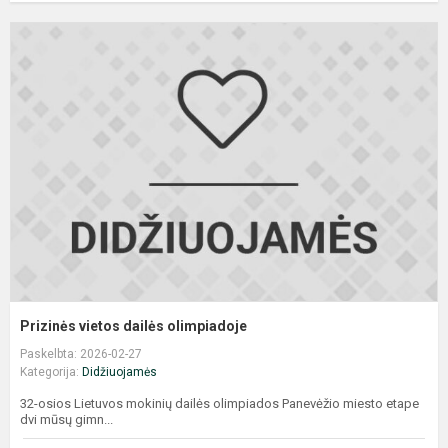
P
v
d
o
Prizinės vietos dailės olimpiadoje
Paskelbta: 2026-02-27
Kategorija:
Didžiuojamės
32-osios Lietuvos mokinių dailės olimpiados Panevėžio miesto etape
dvi mūsų gimn...