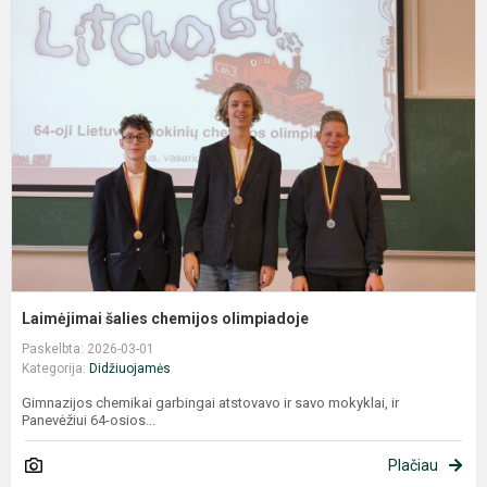
š
c
o
Laimėjimai šalies chemijos olimpiadoje
Paskelbta: 2026-03-01
Kategorija:
Didžiuojamės
Gimnazijos chemikai garbingai atstovavo ir savo mokyklai, ir
Panevėžiui 64-osios...
Plačiau