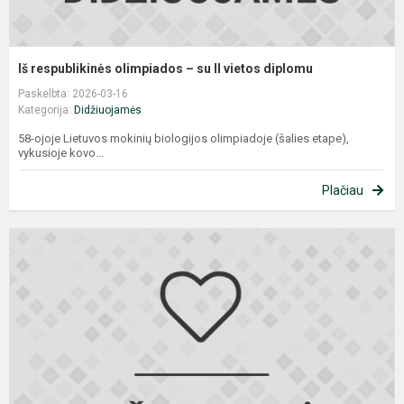
Iš respublikinės olimpiados – su II vietos diplomu
Paskelbta: 2026-03-16
Kategorija:
Didžiuojamės
58-ojoje Lietuvos mokinių biologijos olimpiadoje (šalies etape),
vykusioje kovo...
Plačiau
P
i
ž