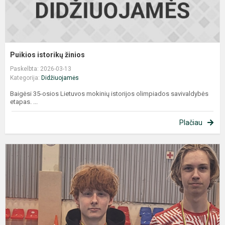
Puikios istorikų žinios
Paskelbta: 2026-03-13
Kategorija:
Didžiuojamės
Baigėsi 35-osios Lietuvos mokinių istorijos olimpiados savivaldybės
etapas. ​​​​...
Plačiau
L
b
v