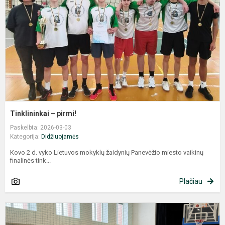
Tinklininkai – pirmi!
Paskelbta: 2026-03-03
Kategorija:
Didžiuojamės
Kovo 2 d. vyko Lietuvos mokyklų žaidynių Panevėžio miesto vaikinų
finalinės tink...
Plačiau
Š
v