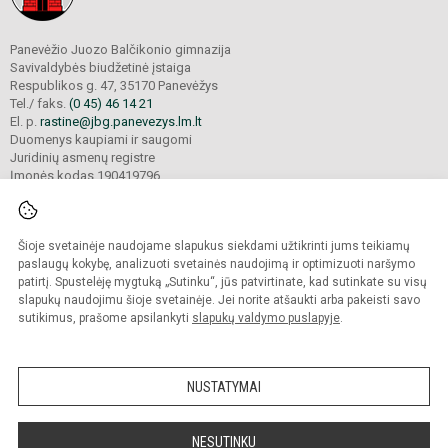
Panevėžio Juozo Balčikonio gimnazija
Savivaldybės biudžetinė įstaiga
Respublikos g. 47, 35170 Panevėžys
Tel./ faks.
(0 45) 46 14 21
El. p.
rastine@jbg.panevezys.lm.lt
Duomenys kaupiami ir saugomi
Juridinių asmenų registre
Įmonės kodas 190419796
Šioje svetainėje naudojame slapukus siekdami užtikrinti jums teikiamų
© 2026. Panevėžio Juozo Balčikonio gimnazija. Visos teisės saugomos.
Kopijuoti turinį be raštiško gimnazijos sutikimo griežtai draudžiama.
paslaugų kokybę, analizuoti svetainės naudojimą ir optimizuoti naršymo
patirtį. Spustelėję mygtuką „Sutinku“, jūs patvirtinate, kad sutinkate su visų
Prieinamumo paraiška
Slapukų politika
slapukų naudojimu šioje svetainėje. Jei norite atšaukti arba pakeisti savo
sutikimus, prašome apsilankyti
slapukų valdymo puslapyje
.
Sumanus būdas atnaujinti
mokyklos interneto
svetainę
NUSTATYMAI
NESUTINKU