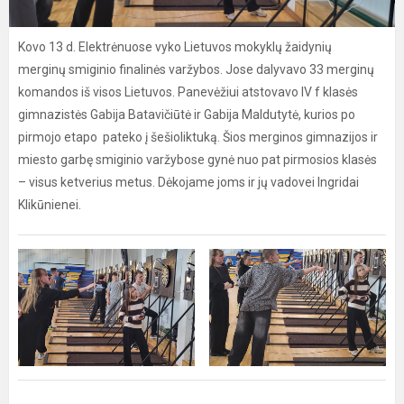
Kovo 13 d. Elektrėnuose vyko Lietuvos mokyklų žaidynių
merginų smiginio finalinės varžybos. Jose dalyvavo 33 merginų
komandos iš visos Lietuvos. Panevėžiui atstovavo IV f klasės
gimnazistės Gabija Batavičiūtė ir Gabija Maldutytė, kurios po
pirmojo etapo pateko į šešioliktuką. Šios merginos gimnazijos ir
miesto garbę smiginio varžybose gynė nuo pat pirmosios klasės
– visus ketverius metus. Dėkojame joms ir jų vadovei Ingridai
Klikūnienei.