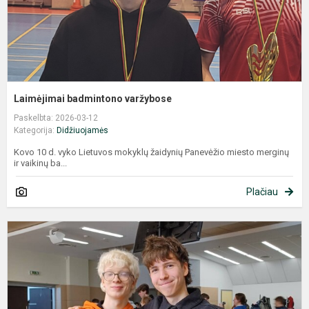
Laimėjimai badmintono varžybose
Paskelbta: 2026-03-12
Kategorija:
Didžiuojamės
Kovo 10 d. vyko Lietuvos mokyklų žaidynių Panevėžio miesto merginų
ir vaikinų ba...
Plačiau
A
r
k
s
p