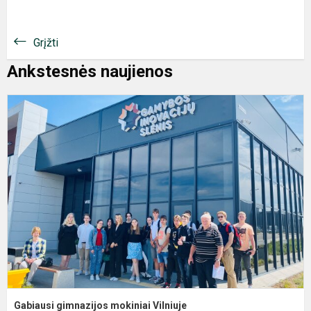
Grįžti
Ankstesnės naujienos
G
g
m
V
Gabiausi gimnazijos mokiniai Vilniuje