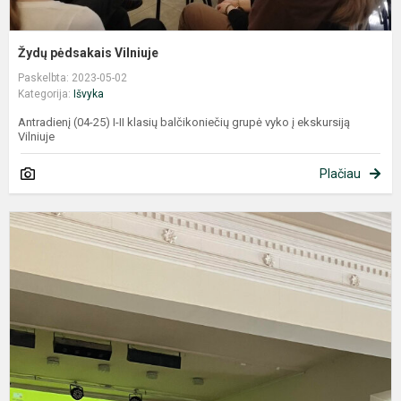
Žydų pėdsakais Vilniuje
Paskelbta: 2023-05-02
Kategorija:
Išvyka
Antradienį (04-25) I-II klasių balčikoniečių grupė vyko į ekskursiją
Vilniuje
Plačiau
K
į
T