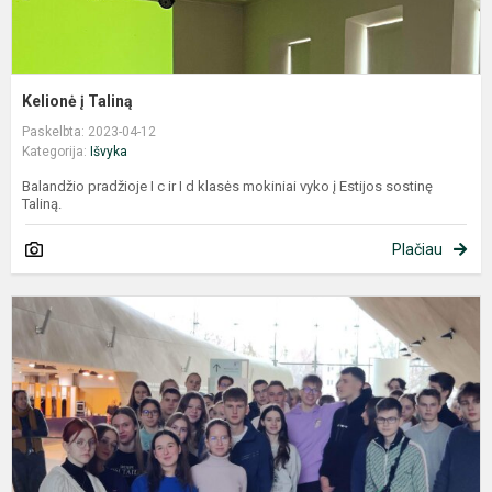
Kelionė į Taliną
Paskelbta: 2023-04-12
Kategorija:
Išvyka
Balandžio pradžioje I c ir I d klasės mokiniai vyko į Estijos sostinę
Taliną.
Plačiau
A
i
į
V