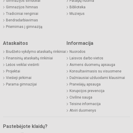
Gimnazijos simboliai
Patalpų nuoma
Gimnazijos himnas
Biblioteka
Tradiciniai renginiai
Muziejus
Bendradarbiavimas
Priėmimas į gimnaziją
Ataskaitos
Informacija
Biudžeto vykdymo ataskaitų rinkiniai
Nuorodos
Finansinių ataskaitų rinkiniai
Laisvos darbo vietos
Lėšos veiklai viešinti
Asmens duomenų apsauga
Projektai
Konsultavimasis su visuomene
Viešieji pirkimai
Dažniausiai užduodami klausimai
Parama gimnazijai
Pranešėjų apsauga
Korupcijos prevencija
Civilinė sauga
Teisinė informacija
Atviri duomenys
Pastebėjote klaidų?