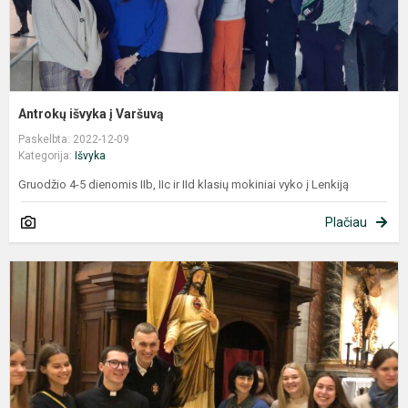
Antrokų išvyka į Varšuvą
Paskelbta: 2022-12-09
Kategorija:
Išvyka
Gruodžio 4-5 dienomis IIb, IIc ir IId klasių mokiniai vyko į Lenkiją
Plačiau
A
I