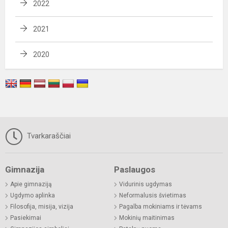
2022
2021
2020
Tvarkaraščiai
Gimnazija
Paslaugos
Apie gimnaziją
Vidurinis ugdymas
Ugdymo aplinka
Neformalusis švietimas
Filosofija, misija, vizija
Pagalba mokiniams ir tėvams
Pasiekimai
Mokinių maitinimas