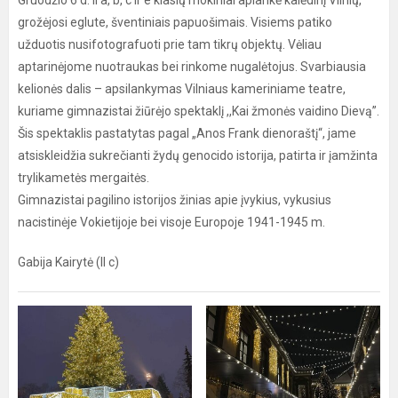
Gruodžio 6 d. II a, b, c ir e klasių mokiniai aplankė kalėdinį Vilnių,
grožėjosi eglute, šventiniais papuošimais. Visiems patiko
užduotis nusifotografuoti prie tam tikrų objektų. Vėliau
aptarinėjome nuotraukas bei rinkome nugalėtojus. Svarbiausia
kelionės dalis – apsilankymas Vilniaus kameriniame teatre,
kuriame gimnazistai žiūrėjo spektaklį ,,Kai žmonės vaidino Dievą”.
Šis spektaklis pastatytas pagal „Anos Frank dienoraštį“, jame
atsiskleidžia sukrečianti žydų genocido istorija, patirta ir įamžinta
trylikametės mergaitės.
Gimnazistai pagilino istorijos žinias apie įvykius, vykusius
nacistinėje Vokietijoje bei visoje Europoje 1941-1945 m.
Gabija Kairytė (II c)