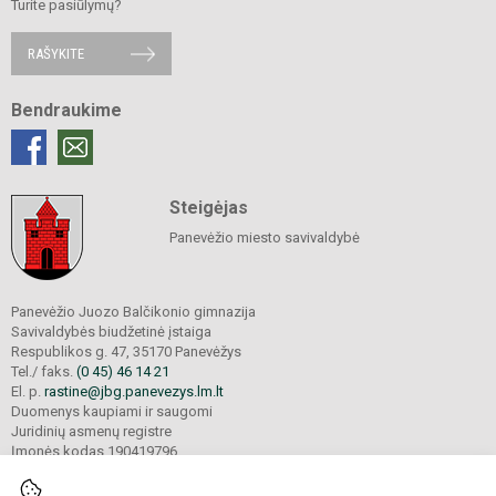
Turite pasiūlymų?
RAŠYKITE
Bendraukime
Steigėjas
Panevėžio miesto savivaldybė
Panevėžio Juozo Balčikonio gimnazija
Savivaldybės biudžetinė įstaiga
Respublikos g. 47, 35170 Panevėžys
Tel./ faks.
(0 45) 46 14 21
El. p.
rastine@jbg.panevezys.lm.lt
Duomenys kaupiami ir saugomi
Juridinių asmenų registre
Įmonės kodas 190419796