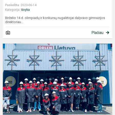
Paskelbta: 2023-06-14
Kategorija:
Išvyka
Birželio 14 d. olimpiadų ir konkursų nugalėtojai dalyvavo gimnazijos
direktoriau...
Plačiau
F
ir
c
i
į
M