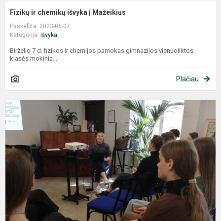
Fizikų ir chemikų išvyka į Mažeikius
Paskelbta: 2023-06-07
Kategorija:
Išvyka
Birželio 7 d. fizikos ir chemijos pamokas gimnazijos vienuoliktos
klasės mokinia...
Plačiau
Ž
p
V