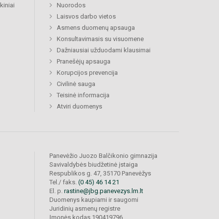
kiniai
Nuorodos
Laisvos darbo vietos
Asmens duomenų apsauga
Konsultavimasis su visuomene
Dažniausiai užduodami klausimai
Pranešėjų apsauga
Korupcijos prevencija
Civilinė sauga
Teisinė informacija
Atviri duomenys
Panevėžio Juozo Balčikonio gimnazija
Savivaldybės biudžetinė įstaiga
Respublikos g. 47, 35170 Panevėžys
Tel./ faks.
(0 45) 46 14 21
El. p.
rastine@jbg.panevezys.lm.lt
Duomenys kaupiami ir saugomi
Juridinių asmenų registre
Įmonės kodas 190419796