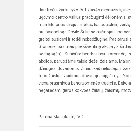
Jau trečią kartą vyko IV f klasės gimnazistų inici
ugdymo centro vaikus pradžiuginti dėlionėmis, st
man kilo prieš dvejus metus, kai socialinių vei
su psichologe Dovile Šukiene sužinojau, jog centr
greitai susidėvi ir todėl nebedžiugina. Pasitarusi
Stoniene, pasiūliau prieššventinę akciją „lš šird
pedagogės). Susibūrė bendraklasių komanda, su
akcijos, paruošėme talpią dėžę žaislams. Malonia
džiaugėsi dovanomis. Žinau, kad neliūdėjo ir žai
tuos žaislus, žaidimus dovanojusiųjų širdys. Noris
viena prasminga bendruomenės tradicija. Dėkojame
negailėdami geros kokybės žaislų, žaidimų, mozaik
Paulina Masiokaitė, IV f