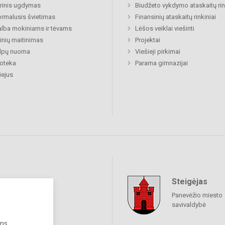
rinis ugdymas
Biudžeto vykdymo ataskaitų rin
rmalusis švietimas
Finansinių ataskaitų rinkiniai
lba mokiniams ir tėvams
Lėšos veiklai viešinti
nių maitinimas
Projektai
alpų nuoma
Viešieji pirkimai
ioteka
Parama gimnazijai
ejus
Steigėjas
raukime
Panevėžio miesto
savivaldybė
ums