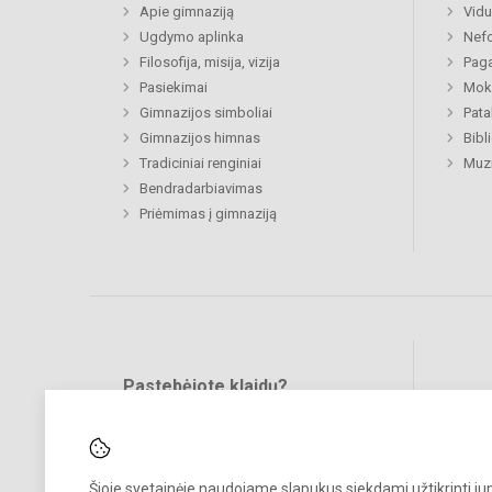
Apie gimnaziją
Vidu
Ugdymo aplinka
Nefo
Filosofija, misija, vizija
Paga
Pasiekimai
Moki
Gimnazijos simboliai
Pat
Gimnazijos himnas
Bibl
Tradiciniai renginiai
Muzi
Bendradarbiavimas
Priėmimas į gimnaziją
Pastebėjote klaidų?
Bend
Turite pasiūlymų?
RAŠYKITE
Šioje svetainėje naudojame slapukus siekdami užtikrinti j