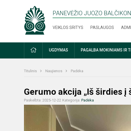
PANEVĖŽIO JUOZO BALČIKON
VEIKLOS SRITYS
PASLAUGOS
ADMI
PRADŽIA
UGDYMAS
PAGALBA MOKINIAMS IR 
Titulinis
Naujienos
Padėka
Gerumo akcija „Iš širdies į š
Paskelbta: 2025-12-22
Kategorija:
Padėka