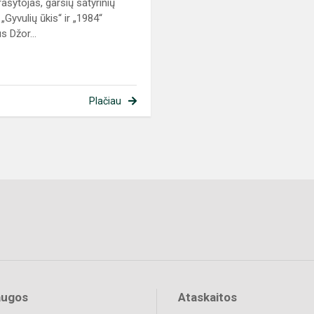
rašytojas, garsių satyrinių
 „Gyvulių ūkis“ ir „1984“
s Džor...
Plačiau
augos
Ataskaitos