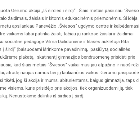
juota Gerumo akcija „Iš širdies į širdį“. Šiais metais pasiūliau "Švies
alo žaidimais, žaislais ir kitomis edukacinėmis priemonėmis. Ši idėja
klų metu apsilankiau Panevėžio „Šviesos“ ugdymo centre ir kalbėdamas
e vaikams labai patinka žaisti, tačiau jų rankose žaislai ir žaidimai
 su socialine pedagoge Vilma Dailidoniene ir klasės auklėtoja Rita
ies į širdį“ (balsuodami išrinkome pavadinimą, pasiūlytą socialinės
kūrėme plakatą, skatinantį gimnazijos bendruomenę prisidėti prie
usia, kad šiais metais "Šviesos" vaikai mus jau atpažino ir nuoširdži
slai, atradę naujus namus bei jų laukiančius vaikus. Gerumu pasipuošė 
i tikėti, jog ši akcija ir mums, abiturientams, baigus gimnazija, taps d
 visiems, kurie prisidėjo prie akcijos, tiek organizuodami ją, tiek
ų. Nenustokime dalintis iš širdies į širdį.