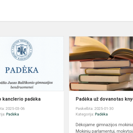
Seimo
kanclerio
padėka
 kanclerio padėka
Padėka už dovanotas kn
ta: 2025-03-06
Paskelbta: 2025-01-30
ija:
Padėka
Kategorija:
Padėka
Dėkojame gimnazijos mokini
Mokinių parlamentui, mokyto