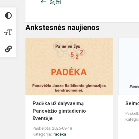
Grįžti
Ankstesnės naujienos
Padėka
už
dalyvavimą
Panevėžio
gimtadienio
šventėje
Padėka už dalyvavimą
Seimo
Panevėžio gimtadienio
Paskelb
šventėje
Kategor
Paskelbta: 2025-09-18
Kategorija:
Padėka