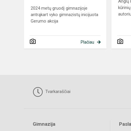
Anglų 
kūrinių
2024 metų gruodį gimnazijoje
autoriu
antrąkart vyko gimnazistų inicijuota
Gerumo akcija
Plačiau
Tvarkaraščiai
Gimnazija
Pasl