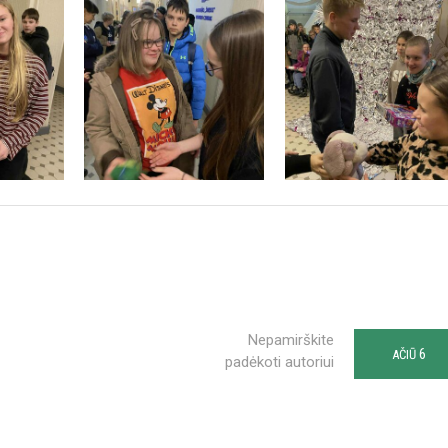
Nepamirškite
6
AČIŪ
padėkoti autoriui