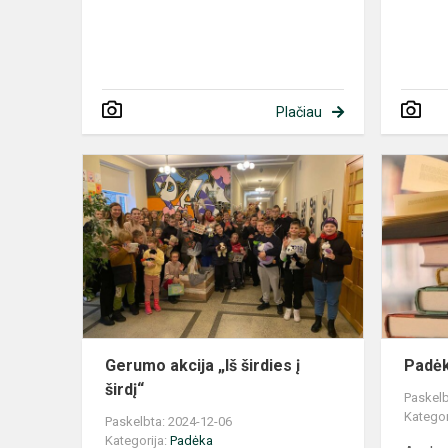
Plačiau
Gerumo
akcija
„Iš
širdies
į
širdį“
Gerumo akcija „Iš širdies į
Padėk
širdį“
Paskelb
Kategor
Paskelbta: 2024-12-06
Kategorija:
Padėka