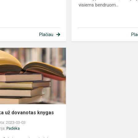
visiems bendruom...
Plačiau
Pla
Padėka
už
dovanotas
knygas
a už dovanotas knygas
ta: 2023-03-03
ija:
Padėka