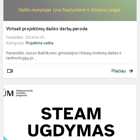
Virtuali projektinių dailės darbų paroda
Paskelbta: 2024-06-25
Kategorija:
Projektinė veikla
Panevėžio Juozo Balčikonio gimnazijos I klasių mokinių dailės ir
technologijų pr...
Plačiau
E
r
k