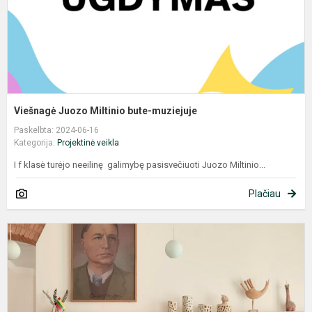
Viešnagė Juozo Miltinio bute-muziejuje
Paskelbta: 2024-06-16
Kategorija:
Projektinė veikla
I f klasė turėjo neeilinę galimybę pasisvečiuoti Juozo Miltinio...
Plačiau
T
p
b
e