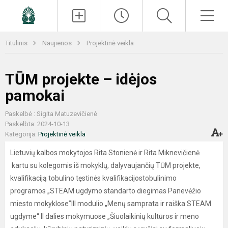
Paieška
Men
Titulinis
Naujienos
Projektinė veikla
TŪM projekte – idėjos
pamokai
Paskelbė : Sigita Matuzevičienė
Paskelbta: 2024-10-13
Kategorija:
Projektinė veikla
Lietuvių kalbos mokytojos Rita Stonienė ir Rita Miknevičienė
kartu su kolegomis iš mokyklų, dalyvaujančių TŪM projekte,
kvalifikaciją tobulino tęstinės kvalifikacijostobulinimo
programos „STEAM ugdymo standarto diegimas Panevėžio
miesto mokyklose”III modulio „Menų samprata ir raiška STEAM
ugdyme“ II dalies mokymuose „Šiuolaikinių kultūros ir meno