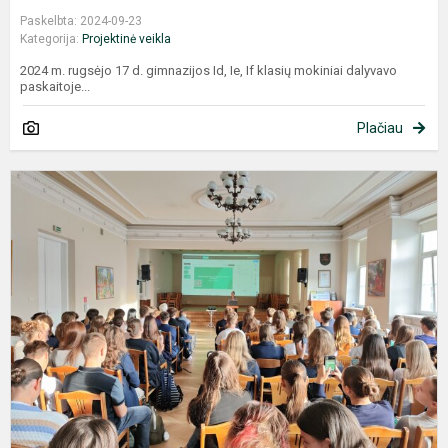
Paskelbta: 2024-09-23
Kategorija:
Projektinė veikla
2024 m. rugsėjo 17 d. gimnazijos Id, Ie, If klasių mokiniai dalyvavo
paskaitoje...
Plačiau
P