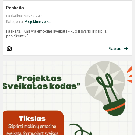
Paskaita
Paskelbta: 2024-09-10
Kategorija:
Projektinė veikla
Paskaita ,,Kas yra emocinė sveikata - kuo ji svarbi ir kaip ja
pasirūpinti?"
Plačiau
P
„
k