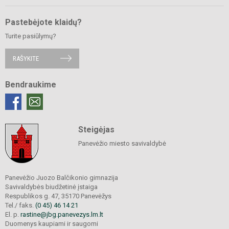
Pastebėjote klaidų?
Turite pasiūlymų?
RAŠYKITE
Bendraukime
Steigėjas
Panevėžio miesto savivaldybė
Panevėžio Juozo Balčikonio gimnazija
Savivaldybės biudžetinė įstaiga
Respublikos g. 47, 35170 Panevėžys
Tel./ faks.
(0 45) 46 14 21
El. p.
rastine@jbg.panevezys.lm.lt
Duomenys kaupiami ir saugomi