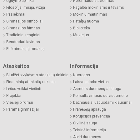
Ugdymo aplinka
Neformalusis švietimas
Filosofija, misija, vizija
Pagalba mokiniams ir tėvams
Pasiekimai
Mokinių maitinimas
Gimnazijos simboliai
Patalpų nuoma
Gimnazijos himnas
Biblioteka
Tradiciniai renginiai
Muziejus
Bendradarbiavimas
Priėmimas į gimnaziją
Ataskaitos
Informacija
Biudžeto vykdymo ataskaitų rinkiniai
Nuorodos
Finansinių ataskaitų rinkiniai
Laisvos darbo vietos
Lėšos veiklai viešinti
Asmens duomenų apsauga
Projektai
Konsultavimasis su visuomene
Viešieji pirkimai
Dažniausiai užduodami klausimai
Parama gimnazijai
Pranešėjų apsauga
Korupcijos prevencija
Civilinė sauga
Teisinė informacija
Atviri duomenys