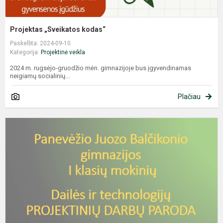
Projektas „Sveikatos kodas“
Paskelbta: 2024-09-10
Kategorija:
Projektinė veikla
2024 m. rugsėjo-gruodžio mėn. gimnazijoje bus įgyvendinamas
neigiamų socialinių...
Plačiau
V
p
d
d
p