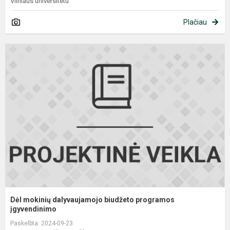
Vilniaus universitetu
Plačiau
D
m
d
b
p
į
Dėl mokinių dalyvaujamojo biudžeto programos
įgyvendinimo
Paskelbta: 2024-09-23