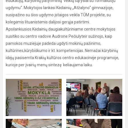
edukacijų, kūrybinių patyriminių veiklų sąryšiai su formaliuoju
ugdymu“. Mokytojos lankėsi Kėdainių „Atžalyno“ gimnazijoje,
susipažino su šios ugdymo įstaigos veikla TŪM projekte, su
kolegėmis lituanistėmis dalijosi gerąja patirtimi.
Apsilankiusios Kėdainių daugiakultūriniame centre mokytojos
susitiko su centro vadove Audrone Pečiulyteir sužinojo, kaip
pamokos muziejuje padeda ugdyti mokinių pažinimo,
kultūrines,kūrybiškumo ir kt. kompetencijas. Nemažai kūrybinių
idėjų pasisemta Krakių kultūros centro edukacinėje programoje,
kurioje per įvairių menų sintezę keliaujama laiku.