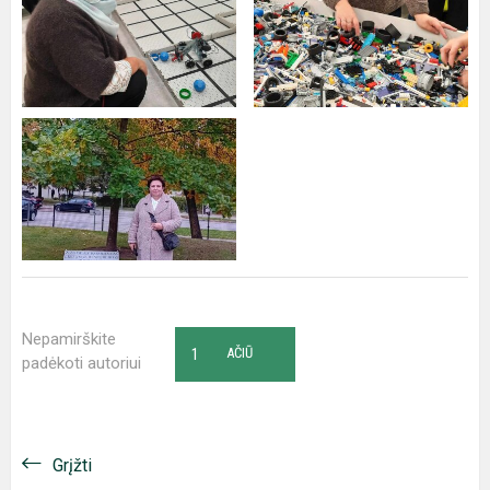
Nepamirškite
1
AČIŪ
padėkoti autoriui
Grįžti