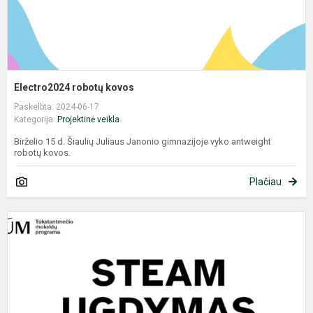
Electro2024 robotų kovos
Paskelbta: 2024-06-17
Kategorija:
Projektinė veikla
Birželio 15 d. Šiaulių Juliaus Janonio gimnazijoje vyko antweight
robotų kovos.
Plačiau
V
J
M
b
m