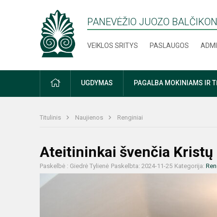
PANEVĖŽIO JUOZO BALČIKON
VEIKLOS SRITYS
PASLAUGOS
ADMI
PRADŽIA
UGDYMAS
PAGALBA MOKINIAMS IR 
Titulinis
Naujienos
Renginiai
Ateitininkai švenčia Kristų
Paskelbė : Giedrė Tylienė
Paskelbta: 2024-11-25
Kategorija:
Ren