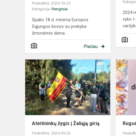
Kategor
Paskelbta: 2024-10-24
Kategorija:
Renginiai
2024 m
vyko I
Spalio 18 d. minima Europos
varžybo
Sąjungos kovos su prekyba
žmonėmis diena.
Plačiau
Ateitininkų
žygis
į
Žaliąją
girią
Ateitininkų žygis į Žaliąją girią
Rugsė
Paskelbta: 2024-09-23
Paskelb