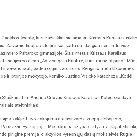
adėkos šventę, kuri tradiciškai siejama su Kristaus Karaliaus iškilm
yčio-Žalvarnio kuopos ateitininkai kartu su daugiau nei šimtu viso
i Kazimiero Paltaroko gimnazijoje. Šiais metais Kristaus Karaliaus
tsinaujinimo diena ,,Aš visa galiu Kristuje, kuris mane stiprina“. Mūs
bet ir savanoriauti, padėti organizatoriams. Renginio metu klausėmės
os ir istorijos mokytojo, komiko Justino Visicko katechezė ,,Kodėl
Staškūnaitė ir Andrius Orlovas Kristaus Karaliaus Katedroje davė
aisiais ateitininkais.
pijos salėje. Buvo dėkojama ateitininkams, kuopų globėjams,
ą Panevėžio vyskupijoje. Mūsų kuopa už ypač aktyvią veiklą ateitinink
do pinigine premija, o aktyvios vyresniųjų klasių moksleivės Rugilė