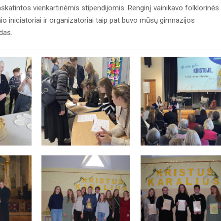
 paskatintos vienkartinėmis stipendijomis. Renginį vainikavo folklorinės
io iniciatoriai ir organizatoriai taip pat buvo mūsų gimnazijos
ndas.