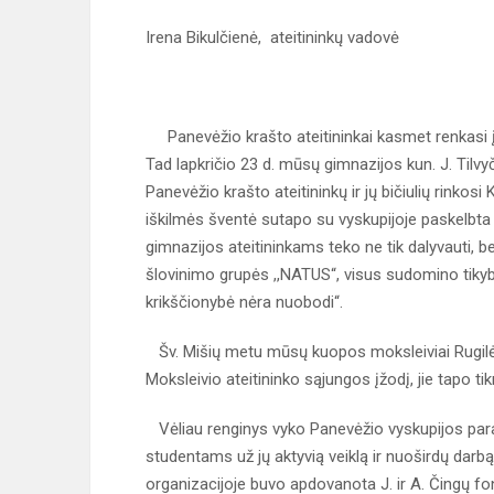
Irena Bikulčienė, ateitininkų vadovė
Panevėžio krašto ateitininkai kasmet renkasi į P
Tad lapkričio 23 d. mūsų gimnazijos kun. J. Tilv
Panevėžio krašto ateitininkų ir jų bičiulių rinkos
iškilmės šventė sutapo su vyskupijoje paskelbta a
gimnazijos ateitininkams teko ne tik dalyvauti, 
šlovinimo grupės ,,NATUS“, visus sudomino tikyb
krikščionybė nėra nuobodi“.
Šv. Mišių metu mūsų kuopos moksleiviai Rugilė 
Moksleivio ateitininko sąjungos įžodį, jie tapo tikr
Vėliau renginys vyko Panevėžio vyskupijos para
studentams už jų aktyvią veiklą ir nuoširdų darb
organizacijoje buvo apdovanota J. ir A. Čingų fon