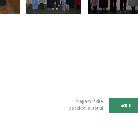
Nepamirškite
0
AČIŪ
padėkoti autoriui