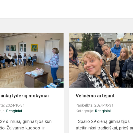
Ateitininkų
lyderių
mokymai
ininkų lyderių mokymai
Vėlinėms artėjant
ta: 2024-10-31
Paskelbta: 2024-10-31
ija:
Renginiai
Kategorija:
Renginiai
 29 d. mūsų gimnazijos kun.
Spalio 29 dieną gimnazijos
yčio-Žalvarnio kuopos ir
ateitininkai tradiciškai, prieš a