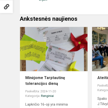
Ankstesnės naujienos
Minėjome
Tarptautinę
tolerancijos
dieną
Minėjome Tarptautinę
Ateit
tolerancijos dieną
Paskelb
Kategor
Paskelbta: 2024-11-20
Kategorija:
Renginiai
Spalio
J.Tilv
Lapkričio 16-oji yra minima