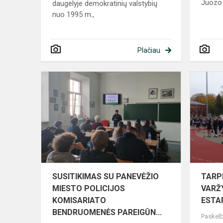
Juozo M
daugelyje demokratinių valstybių
nuo 1995 m.,
Plačiau
SUSITIKIM
SU
PANEVĖŽIO
MIESTO
POLICIJOS
KOMISARIA
BENDR...
SUSITIKIMAS SU PANEVĖŽIO
TARP
MIESTO POLICIJOS
VARŽ
KOMISARIATO
ESTA
BENDRUOMENĖS PAREIGŪN...
Paskelb