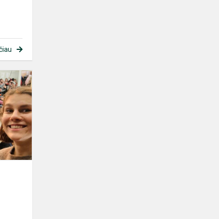
čiau
ATEITININKŲ
SĄSKRYDIS