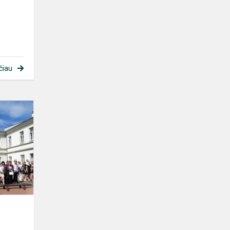
čiau
Iki
pasimatymo,
rugsėji!