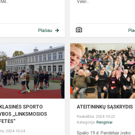
il...
Vėlin...
Plačiau
Pla
AS
TARPKLASINĖS
SPORTO
VARŽYBOS
,,LINKSMOSIOS
ESTAFETĖS“
TO
KLASINĖS SPORTO
ATEITININKŲ SĄSKRYDIS
YBOS ,,LINKSMOSIOS
Paskelbta: 2024-10-22
FETĖS“
Kategorija:
Renginiai
ta: 2024-10-24
Spalio 19 d. Pandėlyje įvyko