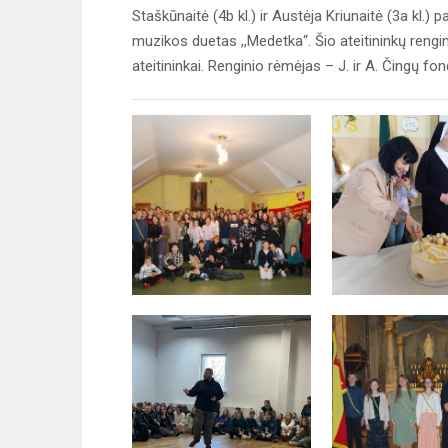
Staškūnaitė (4b kl.) ir Austėja Kriunaitė (3a kl.)
muzikos duetas ,,Medetka“. Šio ateitininkų rengin
ateitininkai. Renginio rėmėjas – J. ir A. Čingų fo