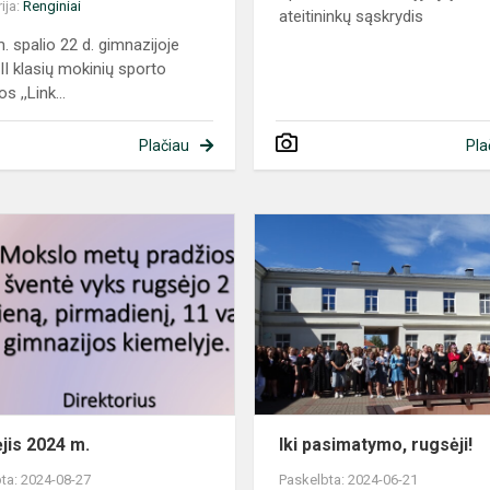
ija:
Renginiai
ateitininkų sąskrydis
. spalio 22 d. gimnazijoje
-II klasių mokinių sporto
s ,,Link...
Plačiau
Pla
Rugsėjis
2024
m.
jis 2024 m.
Iki pasimatymo, rugsėji!
ta: 2024-08-27
Paskelbta: 2024-06-21