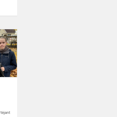
Vėlinėms
artėjant
rtėjant