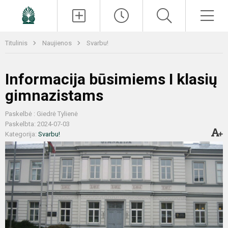
Paieška
Men
Titulinis
Naujienos
Svarbu!
Informacija būsimiems I klasių
gimnazistams
Paskelbė : Giedrė Tylienė
Paskelbta: 2024-07-03
Kategorija:
Svarbu!