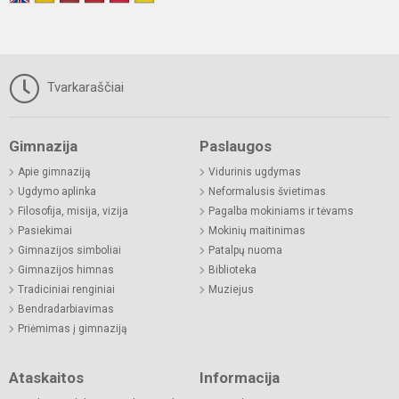
Tvarkaraščiai
Gimnazija
Paslaugos
Apie gimnaziją
Vidurinis ugdymas
Ugdymo aplinka
Neformalusis švietimas
Filosofija, misija, vizija
Pagalba mokiniams ir tėvams
Pasiekimai
Mokinių maitinimas
Gimnazijos simboliai
Patalpų nuoma
Gimnazijos himnas
Biblioteka
Tradiciniai renginiai
Muziejus
Bendradarbiavimas
Priėmimas į gimnaziją
Ataskaitos
Informacija