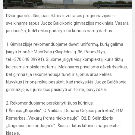
Džiaugiamės Jūsų pasiektais rezultatais progimnazijose ir
sveikiname tapus Juozo Balčikonio gimnazijos mokiniais. Vasara
jau įpusėjo, todėl reikia padaryti kai kuriuos namų darbus:
1. Gimnazijoje rekomenduojame dėvėti uniformą, kurią galima
įsigyti įmonėje ManOvita (Klaipėdos g. 36, Panevėžys,
tel.+370 648 39991). Siūlome įsigyti visą komplektą, kuris tiktų
keleriems mokslo metams. Mokiniams privaloma dėvėti švarkus,
bet gimnazija rekomenduoja turėti ir sijonus arba kelnes.
Nuvykus į įmonę reikia pasakyti, kad mokysitės Juozo Balčikonio
gimnazijoje, ir jums bus pasiūlyti uniformų pavyzdžiai.
2. Rekomenduojame perskaityti šiuos kūrinius:
I. Šeinius ,,Kuprelis“, O. Vaildas ,,Doriano Grėjaus portretas“, R.M.
Remarkas ,,Vakarų fronte nieko naujo“, Dž. D. Selindžeris
,,Rugiuose prie bedugnės“. Šiuos ir kitus kūrinius nagrinėsite I
klasėje.