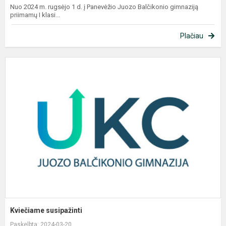
Nuo 2024 m. rugsėjo 1 d. į Panevėžio Juozo Balčikonio gimnaziją
priimamų I klasi...
Plačiau
K
s
Kviečiame susipažinti
Paskelbta: 2024-03-20