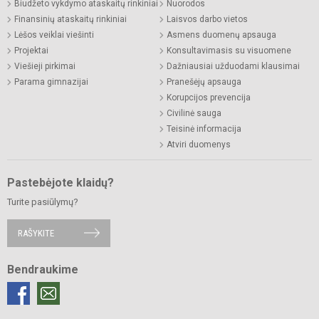
Biudžeto vykdymo ataskaitų rinkiniai
Nuorodos
Finansinių ataskaitų rinkiniai
Laisvos darbo vietos
Lėšos veiklai viešinti
Asmens duomenų apsauga
Projektai
Konsultavimasis su visuomene
Viešieji pirkimai
Dažniausiai užduodami klausimai
Parama gimnazijai
Pranešėjų apsauga
Korupcijos prevencija
Civilinė sauga
Teisinė informacija
Atviri duomenys
Pastebėjote klaidų?
Turite pasiūlymų?
RAŠYKITE
Bendraukime