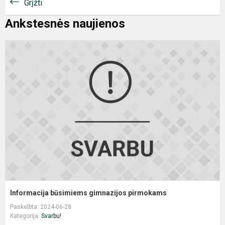
Grįžti
Ankstesnės naujienos
I
b
g
p
Informacija būsimiems gimnazijos pirmokams
Paskelbta: 2024-06-28
Kategorija:
Svarbu!