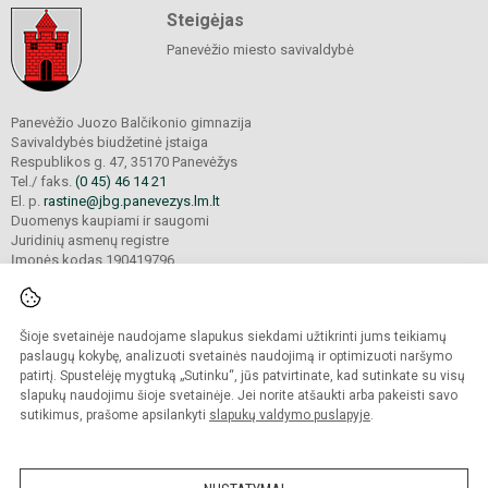
Steigėjas
Panevėžio miesto savivaldybė
Panevėžio Juozo Balčikonio gimnazija
Savivaldybės biudžetinė įstaiga
Respublikos g. 47, 35170 Panevėžys
Tel./ faks.
(0 45) 46 14 21
El. p.
rastine@jbg.panevezys.lm.lt
Duomenys kaupiami ir saugomi
Juridinių asmenų registre
Įmonės kodas 190419796
Šioje svetainėje naudojame slapukus siekdami užtikrinti jums teikiamų
© 2026. Panevėžio Juozo Balčikonio gimnazija. Visos teisės saugomos.
Kopijuoti turinį be raštiško gimnazijos sutikimo griežtai draudžiama.
paslaugų kokybę, analizuoti svetainės naudojimą ir optimizuoti naršymo
patirtį. Spustelėję mygtuką „Sutinku“, jūs patvirtinate, kad sutinkate su visų
Prieinamumo paraiška
Slapukų politika
slapukų naudojimu šioje svetainėje. Jei norite atšaukti arba pakeisti savo
sutikimus, prašome apsilankyti
slapukų valdymo puslapyje
.
Sumanus būdas atnaujinti
mokyklos interneto
svetainę