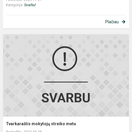
Kategorija:
Svarbu!
Plačiau
T
m
s
m
Tvarkaraštis mokytojų streiko metu
Paskelbta: 2023-09-28