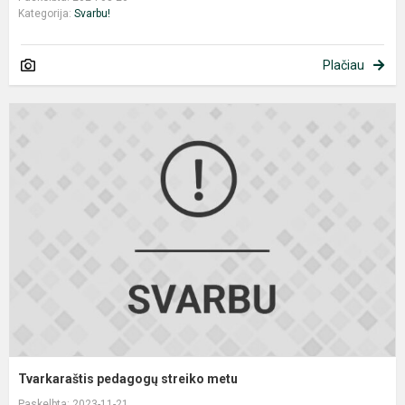
Kategorija:
Svarbu!
Plačiau
T
p
s
m
Tvarkaraštis pedagogų streiko metu
Paskelbta: 2023-11-21