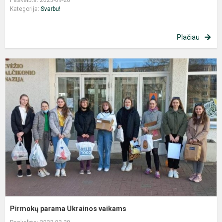
Kategorija:
Svarbu!
Plačiau
P
p
U
v
Pirmokų parama Ukrainos vaikams