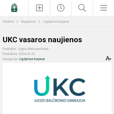
Paieška
Men
Titulinis
Naujienos
Ugdymas karjerai
UKC vasaros naujienos
Paskelbė : Sigita Matuzevičienė
Paskelbta: 2024-07-23
Kategorija:
Ugdymas karjerai