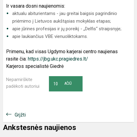
Ir vasara dosni naujienomis:
aktualu abiturientams - jau greitai baigsis pagrindinio
priėmimo į Lietuvos aukštąsias mokyklas etapas;
apie jūrines profesijas ir jų poreikį - „Delfis“ straipsnyje;
apie laukiančius VBE vienuoliktokams.
Primenu, kad visas Ugdymo karjerai centro naujienas
rasite čia:
https://jbg.ukc.pragiedres.lt/
Karjeros specialistė Giedrė
Nepamirškite
10
AČIŪ
padėkoti autoriui
Grįžti
Ankstesnės naujienos