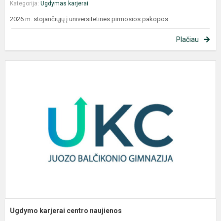
Kategorija:
Ugdymas karjerai
2026 m. stojančiųjų į universitetines pirmosios pakopos
Plačiau
U
k
c
n
Ugdymo karjerai centro naujienos