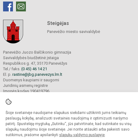
Steigėjas
Panevėžio miesto savivaldybė
Panevėžio Juozo Balčikonio gimnazija
Savivaldybės biudžetinė įstaiga
Respublikos g. 47, 35170 Panevėžys
Tel./ faks.
(0 45) 46 14 21
El. p.
rastine@jbg.panevezys.lm.lt
Duomenys kaupiami ir saugomi
Juridinių asmenų registre
Įmonės kodas 190419796
Šioje svetainėje naudojame slapukus siekdami užtikrinti jums teikiamų
© 2026. Panevėžio Juozo Balčikonio gimnazija. Visos teisės saugomos.
Kopijuoti turinį be raštiško gimnazijos sutikimo griežtai draudžiama.
paslaugų kokybę, analizuoti svetainės naudojimą ir optimizuoti naršymo
patirtį. Spustelėję mygtuką „Sutinku“, jūs patvirtinate, kad sutinkate su visų
Prieinamumo paraiška
Slapukų politika
slapukų naudojimu šioje svetainėje. Jei norite atšaukti arba pakeisti savo
sutikimus, prašome apsilankyti
slapukų valdymo puslapyje
.
Sumanus būdas atnaujinti