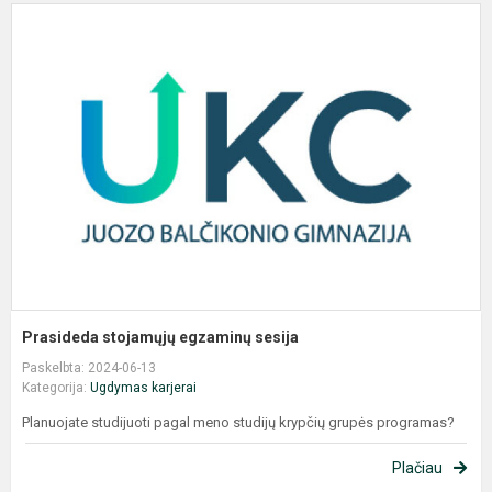
P
s
e
s
Prasideda stojamųjų egzaminų sesija
Paskelbta: 2024-06-13
Kategorija:
Ugdymas karjerai
Planuojate studijuoti pagal meno studijų krypčių grupės programas?
Plačiau