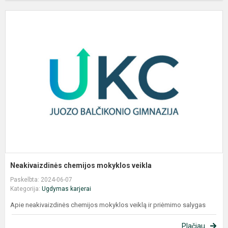
N
c
m
v
Neakivaizdinės chemijos mokyklos veikla
Paskelbta: 2024-06-07
Kategorija:
Ugdymas karjerai
Apie neakivaizdinės chemijos mokyklos veiklą ir priėmimo salygas
Plačiau