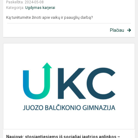
Paskelbta: 2024-05-08
Kategorija:
Ugdymas karjerai
Ką turėtumėte žinoti apie vaikų ir paauglių darbą?
Plačiau
N
s
i
s
j
a
–
p.
Naujovė: stosiantiesiems iš socialiai jautrios aplinkos –