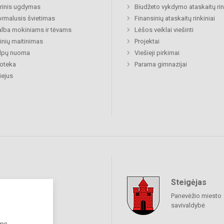
rinis ugdymas
Biudžeto vykdymo ataskaitų rin
rmalusis švietimas
Finansinių ataskaitų rinkiniai
lba mokiniams ir tėvams
Lėšos veiklai viešinti
nių maitinimas
Projektai
alpų nuoma
Viešieji pirkimai
ioteka
Parama gimnazijai
ejus
Steigėjas
raukime
Panevėžio miesto
savivaldybė