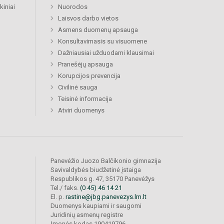
kiniai
Nuorodos
Laisvos darbo vietos
Asmens duomenų apsauga
Konsultavimasis su visuomene
Dažniausiai užduodami klausimai
Pranešėjų apsauga
Korupcijos prevencija
Civilinė sauga
Teisinė informacija
Atviri duomenys
Panevėžio Juozo Balčikonio gimnazija
Savivaldybės biudžetinė įstaiga
Respublikos g. 47, 35170 Panevėžys
Tel./ faks.
(0 45) 46 14 21
El. p.
rastine@jbg.panevezys.lm.lt
Duomenys kaupiami ir saugomi
Juridinių asmenų registre
Įmonės kodas 190419796