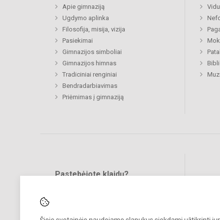
Apie gimnaziją
Vidu
Ugdymo aplinka
Nefo
Filosofija, misija, vizija
Paga
Pasiekimai
Moki
Gimnazijos simboliai
Pat
Gimnazijos himnas
Bibl
Tradiciniai renginiai
Muzi
Bendradarbiavimas
Priėmimas į gimnaziją
Pastebėjote klaidų?
Bend
Turite pasiūlymų?
RAŠYKITE