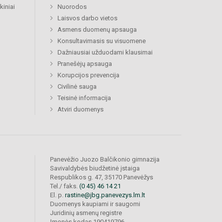
kiniai
Nuorodos
Laisvos darbo vietos
Asmens duomenų apsauga
Konsultavimasis su visuomene
Dažniausiai užduodami klausimai
Pranešėjų apsauga
Korupcijos prevencija
Civilinė sauga
Teisinė informacija
Atviri duomenys
Panevėžio Juozo Balčikonio gimnazija
Savivaldybės biudžetinė įstaiga
Respublikos g. 47, 35170 Panevėžys
Tel./ faks.
(0 45) 46 14 21
El. p.
rastine@jbg.panevezys.lm.lt
Duomenys kaupiami ir saugomi
Juridinių asmenų registre
Įmonės kodas 190419796