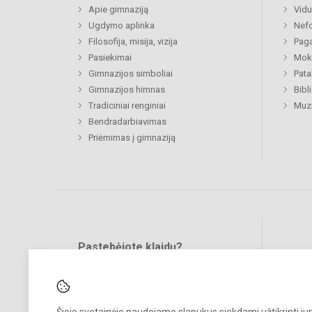
Apie gimnaziją
Vidu
Ugdymo aplinka
Nefo
Filosofija, misija, vizija
Paga
Pasiekimai
Moki
Gimnazijos simboliai
Pat
Gimnazijos himnas
Bibl
Tradiciniai renginiai
Muzi
Bendradarbiavimas
Priėmimas į gimnaziją
Pastebėjote klaidų?
Bend
Turite pasiūlymų?
RAŠYKITE