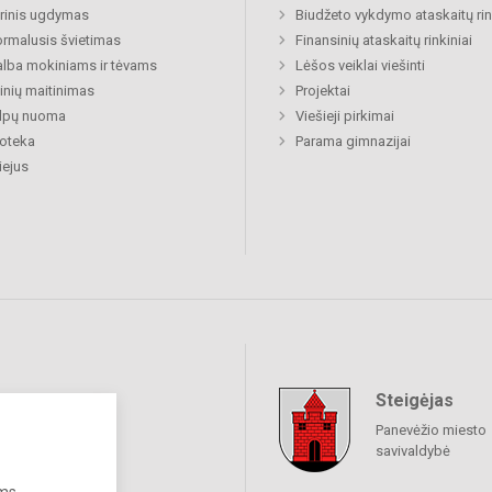
rinis ugdymas
Biudžeto vykdymo ataskaitų rin
rmalusis švietimas
Finansinių ataskaitų rinkiniai
lba mokiniams ir tėvams
Lėšos veiklai viešinti
nių maitinimas
Projektai
alpų nuoma
Viešieji pirkimai
ioteka
Parama gimnazijai
ejus
Steigėjas
raukime
Panevėžio miesto
savivaldybė