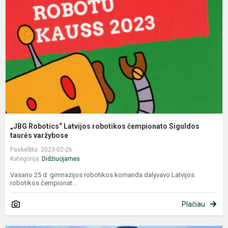
L
r
č
S
ta
„JBG Robotics“ Latvijos robotikos čempionato Siguldos
taurės varžybose
Paskelbta: 2023-02-26
Kategorija:
Didžiuojamės
Vasario 25 d. gimnazijos robotikos komanda dalyvavo Latvijos
robotikos čempionat...
Plačiau