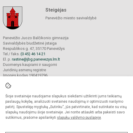
Steigėjas
Panevėžio miesto savivaldybė
Panevėžio Juozo Balčikonio gimnazija
Savivaldybės biudžetinė įstaiga
Respublikos g. 47, 35170 Panevėžys
Tel./ faks.
(0 45) 46 14 21
El. p.
rastine@jbg.panevezys.lm.lt
Duomenys kaupiami ir saugomi
Juridinių asmenų registre
Įmonės kodas 190419796
Šioje svetainėje naudojame slapukus siekdami užtikrinti jums teikiamų
© 2026. Panevėžio Juozo Balčikonio gimnazija. Visos teisės saugomos.
Kopijuoti turinį be raštiško gimnazijos sutikimo griežtai draudžiama.
paslaugų kokybę, analizuoti svetainės naudojimą ir optimizuoti naršymo
patirtį. Spustelėję mygtuką „Sutinku“, jūs patvirtinate, kad sutinkate su visų
Prieinamumo paraiška
Slapukų politika
slapukų naudojimu šioje svetainėje. Jei norite atšaukti arba pakeisti savo
sutikimus, prašome apsilankyti
slapukų valdymo puslapyje
.
Sumanus būdas atnaujinti
mokyklos interneto
svetainę