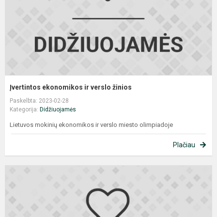
Įvertintos ekonomikos ir verslo žinios
Paskelbta: 2023-02-28
Kategorija:
Didžiuojamės
Lietuvos mokinių ekonomikos ir verslo miesto olimpiadoje
Plačiau
L
i
o