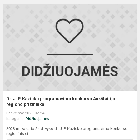
D
J
P.
K
p
k
A
r
Dr. J. P. Kazicko programavimo konkurso Aukštaitijos
regiono prizininkai
Paskelbta: 2023-02-24
Kategorija:
Didžiuojamės
2023 m. vasario 24 d. vyko dr. J. P. Kazicko programavimo konkurso
regioninis et...