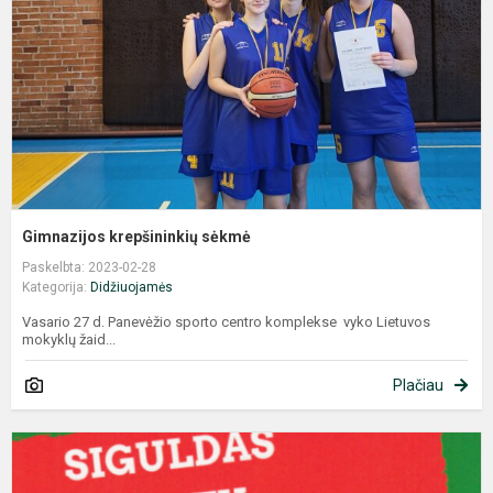
Gimnazijos krepšininkių sėkmė
Paskelbta: 2023-02-28
Kategorija:
Didžiuojamės
Vasario 27 d. Panevėžio sporto centro komplekse vyko Lietuvos
mokyklų žaid...
Plačiau
„
R