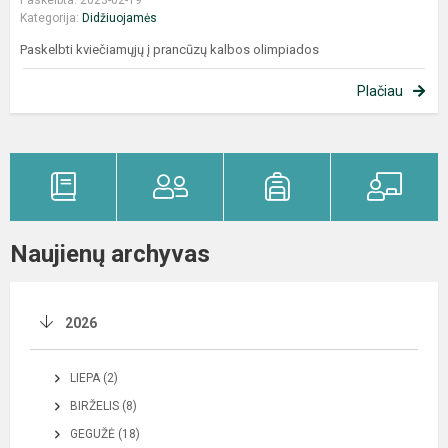
Kategorija:
Didžiuojamės
Paskelbti kviečiamųjų į prancūzų kalbos olimpiados
Plačiau
Naujienų archyvas
2026
LIEPA (2)
BIRŽELIS (8)
GEGUŽĖ (18)