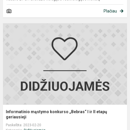
Plačiau
I
m
k
„
I
ir
II
e
g
Informatinio mąstymo konkurso „Bebras“ I ir II etapų
geriausieji
Paskelbta: 2023-02-20