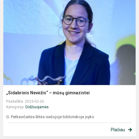
„
N
–
m
g
„Sidabrinis Nevėžis“ – mūsų gimnazistei
Paskelbta: 2023-02-26
Kategorija:
Didžiuojamės
G. Petkevičaitės-Bitės viešojoje bibliotekoje įvyko
Plačiau