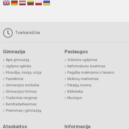
Tvarkaraščiai
Gimnazija
Paslaugos
Apie gimnaziją
Vidurinis ugdymas
Ugdymo aplinka
Neformalusis švietimas
Filosofija, misija, vizija
Pagalba mokiniams ir tėvams
Pasiekimai
Mokinių maitinimas
Gimnazijos simboliai
Patalpų nuoma
Gimnazijos himnas
Biblioteka
Tradiciniai renginiai
Muziejus
Bendradarbiavimas
Priėmimas į gimnaziją
Ataskaitos
Informacija