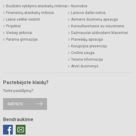
Biudžeto vykdymo ataskaitų rinkiniai
Nuorodos
Finansinių ataskaitų rinkiniai
Laisvos darbo vietos
Lėšos veiklai viešinti
Asmens duomenų apsauga
Projektai
Konsultavimasis su visuomene
Viešieji pirkimai
Dažniausiai užduodami klausimai
Parama gimnazijai
Pranešėjų apsauga
Korupcijos prevencija
Civilinė sauga
Teisinė informacija
Atviri duomenys
Pastebėjote klaidų?
Turite pasiūlymų?
RAŠYKITE
Bendraukime