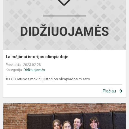
Laimėjimai istorijos olimpiadoje
Paskelbta: 2023-02-28
Kategorija:
Didžiuojamės
XXXII Lietuvos mokinių istorijos olimpiados miesto
Plačiau
G
k
s