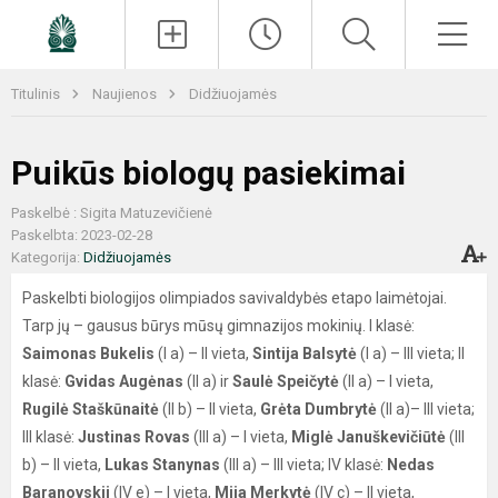
Paieška
Men
Titulinis
Naujienos
Didžiuojamės
Puikūs biologų pasiekimai
Paskelbė : Sigita Matuzevičienė
Paskelbta: 2023-02-28
Kategorija:
Didžiuojamės
Paskelbti biologijos olimpiados savivaldybės etapo laimėtojai.
Tarp jų – gausus būrys mūsų gimnazijos mokinių. I klasė:
Saimonas Bukelis
(I a) – II vieta,
Sintija Balsytė
(I a) – III vieta; II
klasė:
Gvidas Augėnas
(II a) ir
Saulė Speičytė
(II a) – I vieta,
Rugilė Staškūnaitė
(II b) – II vieta,
Grėta Dumbrytė
(II a)– III vieta;
III klasė:
Justinas Rovas
(III a) – I vieta,
Miglė Januškevičiūtė
(III
b) – II vieta,
Lukas Stanynas
(III a) – III vieta; IV klasė:
Nedas
Baranovskij
(IV e) – I vieta,
Mija Merkytė
(IV c) – II vieta,