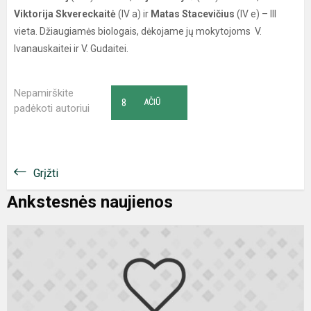
Viktorija Skvereckaitė
(IV a) ir
Matas Stacevičius
(IV e) – III
vieta. Džiaugiamės biologais, dėkojame jų mokytojoms V.
Ivanauskaitei ir V. Gudaitei.
Nepamirškite
8
AČIŪ
padėkoti autoriui
Grįžti
Ankstesnės naujienos
Į
e
ir
v
ž