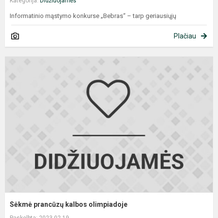
Kategorija:
Didžiuojamės
Informatinio mąstymo konkurse „Bebras“ – tarp geriausiųjų
Plačiau
S
p
k
o
Sėkmė prancūzų kalbos olimpiadoje
Paskelbta: 2023-02-19