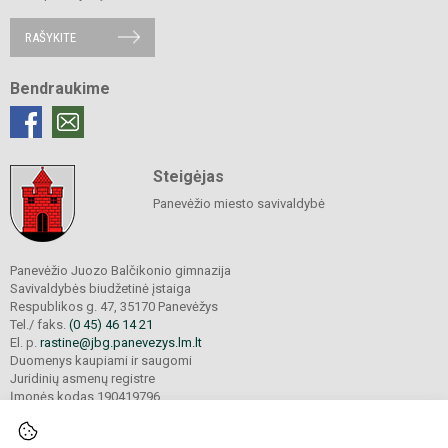
RAŠYKITE
Bendraukime
Steigėjas
Panevėžio miesto savivaldybė
Panevėžio Juozo Balčikonio gimnazija
Savivaldybės biudžetinė įstaiga
Respublikos g. 47, 35170 Panevėžys
Tel./ faks.
(0 45) 46 14 21
El. p.
rastine@jbg.panevezys.lm.lt
Duomenys kaupiami ir saugomi
Juridinių asmenų registre
Įmonės kodas 190419796