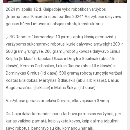
2024 m. spalio 12 d. Klaipėdoje vyko robotikos varžybos
„International Klaipeda robot battles 2024“. Varžybose dalyvavo
gausus būrys Lietuvos ir Latvijos robotų konstruktorių.
„JBG Robotics“ komandoje 10 pirmų-antrų klasių gimnazistų
varžyboms sukonstravo robotus, kurie dalyvavo antweight 200 ir
500 gramų rungtyse. 200 gramų robotų kovose dalyvavo Einius
Kelpša (Ic klasė), Rapolas Uksas ir Dmytro Sopilniak (abu iš Ie
klasės), Kernius Gnižinskas, Lukas Riauba (abu iš II c klasės) ir
Dominykas Girnius (IId klasė). 500 gramų robotų rungtyje varžėsi
Kostas Braidokas, Martynas Šidlauskis (abu iš Ib klasės), Dalius
Bagdonavičius (IIc klasė) ir Matas Šukys (IId klasė).
Varžybose geriausiai sekėsi Dmytro, iškovojusiam 3 vietą.
Didžiajai daliai komandos narių tai buvo pirmosios varžybos, per
kurias vaikinai pamatė, kaip vyksta kovos, kaip galima tobulinti
savo robotus, bendravo su kitų komandų nariais.