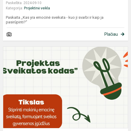
Paskelbta: 2024-09-10
Kategorija:
Projektinė veikla
Paskaita ,,Kas yra emocinė sveikata - kuo ji svarbi ir kaip ja
pasirūpinti?"
Plačiau
P
„
k