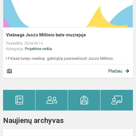
Viešnagė Juozo Miltinio bute-muziejuje
Paskelbta: 2024-06-16
Kategorija:
Projektinė veikla
I f klasė turėjo neeilinę galimybę pasisvečiuoti Juozo Miltinio...
Plačiau
Naujienų archyvas