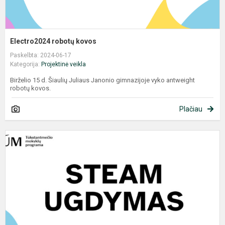
Electro2024 robotų kovos
Paskelbta: 2024-06-17
Kategorija:
Projektinė veikla
Birželio 15 d. Šiaulių Juliaus Janonio gimnazijoje vyko antweight
robotų kovos.
Plačiau
V
J
M
b
m