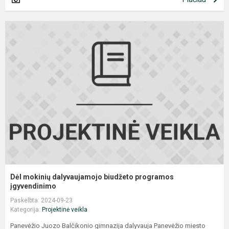
D
m
d
b
p
į
Dėl mokinių dalyvaujamojo biudžeto programos
įgyvendinimo
Paskelbta: 2024-09-23
Kategorija:
Projektinė veikla
Panevėžio Juozo Balčikonio gimnazija dalyvauja Panevėžio miesto