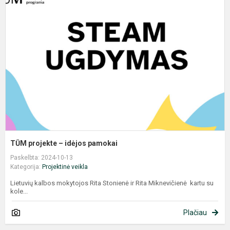
p
–
i
p
TŪM projekte – idėjos pamokai
Paskelbta: 2024-10-13
Kategorija:
Projektinė veikla
Lietuvių kalbos mokytojos Rita Stonienė ir Rita Miknevičienė kartu su
kole...
Plačiau