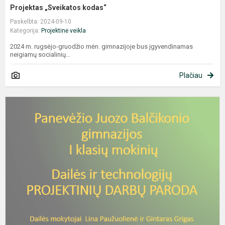
Projektas „Sveikatos kodas“
Paskelbta: 2024-09-10
Kategorija:
Projektinė veikla
2024 m. rugsėjo-gruodžio mėn. gimnazijoje bus įgyvendinamas
neigiamų socialinių...
Plačiau
V
p
d
d
p