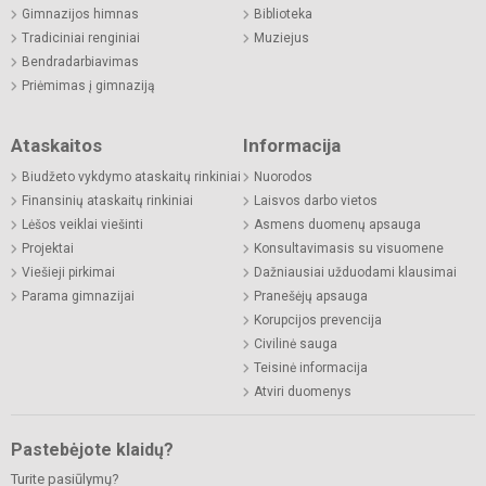
Gimnazijos himnas
Biblioteka
Tradiciniai renginiai
Muziejus
Bendradarbiavimas
Priėmimas į gimnaziją
Ataskaitos
Informacija
Biudžeto vykdymo ataskaitų rinkiniai
Nuorodos
Finansinių ataskaitų rinkiniai
Laisvos darbo vietos
Lėšos veiklai viešinti
Asmens duomenų apsauga
Projektai
Konsultavimasis su visuomene
Viešieji pirkimai
Dažniausiai užduodami klausimai
Parama gimnazijai
Pranešėjų apsauga
Korupcijos prevencija
Civilinė sauga
Teisinė informacija
Atviri duomenys
Pastebėjote klaidų?
Turite pasiūlymų?