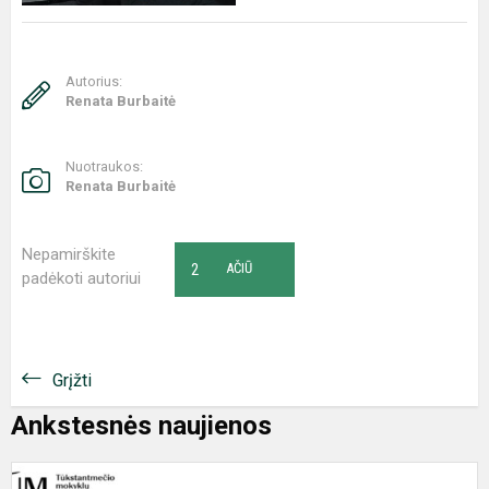
Autorius:
Renata Burbaitė
Nuotraukos:
Renata Burbaitė
Nepamirškite
2
AČIŪ
padėkoti autoriui
Grįžti
Ankstesnės naujienos
T