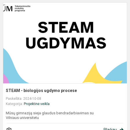
S
p
STEAM - biologijos ugdymo procese
Paskelbta: 2024-10-08
Kategorija:
Projektinė veikla
Mūsų gimnaziją sieja glaudus bendradarbiavimas su
Vilniaus universitetu
Plačiau