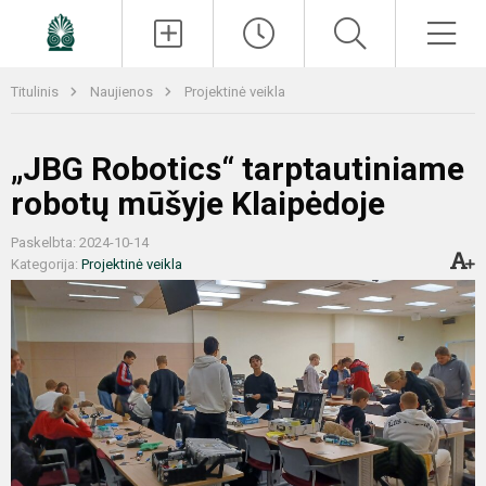
Paieška
Men
Titulinis
Naujienos
Projektinė veikla
„JBG Robotics“ tarptautiniame
robotų mūšyje Klaipėdoje
Paskelbta: 2024-10-14
Kategorija:
Projektinė veikla