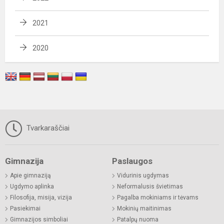
2021
2020
Tvarkaraščiai
Gimnazija
Paslaugos
Apie gimnaziją
Vidurinis ugdymas
Ugdymo aplinka
Neformalusis švietimas
Filosofija, misija, vizija
Pagalba mokiniams ir tėvams
Pasiekimai
Mokinių maitinimas
Gimnazijos simboliai
Patalpų nuoma