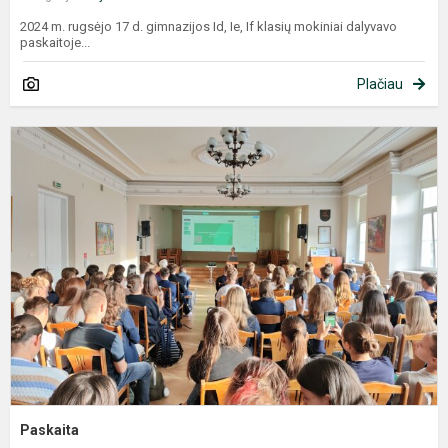
2024 m. rugsėjo 17 d. gimnazijos Id, Ie, If klasių mokiniai dalyvavo
paskaitoje...
Plačiau
P
Paskaita