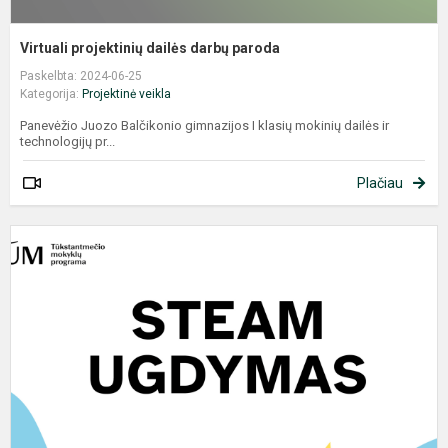
Virtuali projektinių dailės darbų paroda
Paskelbta: 2024-06-25
Kategorija:
Projektinė veikla
Panevėžio Juozo Balčikonio gimnazijos I klasių mokinių dailės ir
technologijų pr...
Plačiau
E
r
k