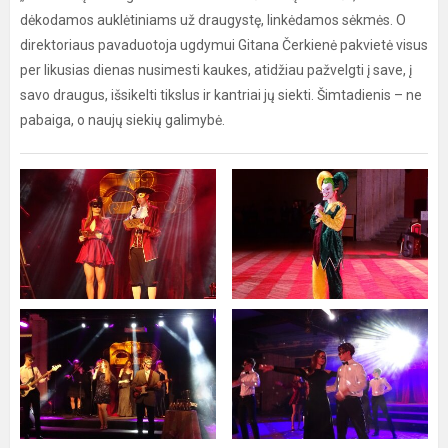
dėkodamos auklėtiniams už draugystę, linkėdamos sėkmės. O
direktoriaus pavaduotoja ugdymui Gitana Čerkienė pakvietė visus
per likusias dienas nusimesti kaukes, atidžiau pažvelgti į save, į
savo draugus, išsikelti tikslus ir kantriai jų siekti. Šimtadienis – ne
pabaiga, o naujų siekių galimybė.