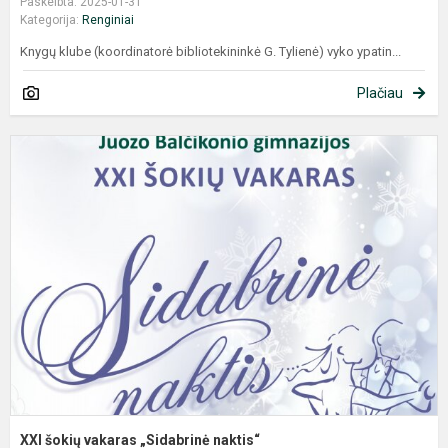
Paskelbta: 2025-01-31
Kategorija:
Renginiai
Knygų klube (koordinatorė bibliotekininkė G. Tylienė) vyko ypatin...
Plačiau
X
š
v
„
n
XXI šokių vakaras „Sidabrinė naktis“