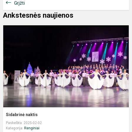
Grįžti
Ankstesnės naujienos
S
n
Sidabrinė naktis
Paskelbta: 2025-02-02
Kategorija:
Renginiai