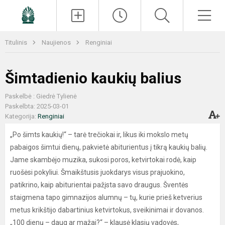
Paieška
Men
Titulinis
Naujienos
Renginiai
Šimtadienio kaukių balius
Paskelbė : Giedrė Tylienė
Paskelbta: 2025-03-01
Kategorija:
Renginiai
„Po šimts kaukių!“ – tarė trečiokai ir, likus iki mokslo metų
pabaigos šimtui dienų, pakvietė abiturientus į tikrą kaukių balių.
Jame skambėjo muzika, sukosi poros, ketvirtokai rodė, kaip
ruošėsi pokyliui. Šmaikštusis juokdarys visus prajuokino,
patikrino, kaip abiturientai pažįsta savo draugus. Šventės
staigmena tapo gimnazijos alumnų – tų, kurie prieš ketverius
metus krikštijo dabartinius ketvirtokus, sveikinimai ir dovanos.
„100 dienų – daug ar mažai?“ – klausė klasių vadovės,