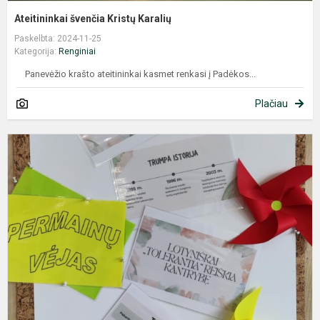
Ateitininkai švenčia Kristų Karalių
Paskelbta: 2024-11-25
Kategorija:
Renginiai
Panevėžio krašto ateitininkai kasmet renkasi į Padėkos...
Plačiau
M
T
t
d