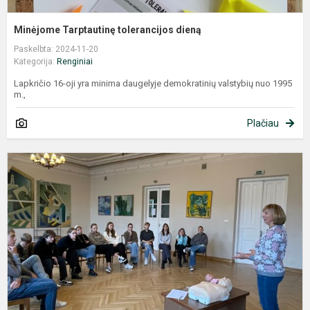
Minėjome Tarptautinę tolerancijos dieną
Paskelbta: 2024-11-20
Kategorija:
Renginiai
Lapkričio 16-oji yra minima daugelyje demokratinių valstybių nuo 1995
m.,
Plačiau
A
l
m