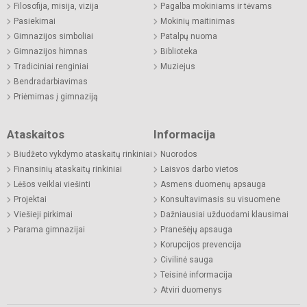
Filosofija, misija, vizija
Pagalba mokiniams ir tėvams
Pasiekimai
Mokinių maitinimas
Gimnazijos simboliai
Patalpų nuoma
Gimnazijos himnas
Biblioteka
Tradiciniai renginiai
Muziejus
Bendradarbiavimas
Priėmimas į gimnaziją
Ataskaitos
Informacija
Biudžeto vykdymo ataskaitų rinkiniai
Nuorodos
Finansinių ataskaitų rinkiniai
Laisvos darbo vietos
Lėšos veiklai viešinti
Asmens duomenų apsauga
Projektai
Konsultavimasis su visuomene
Viešieji pirkimai
Dažniausiai užduodami klausimai
Parama gimnazijai
Pranešėjų apsauga
Korupcijos prevencija
Civilinė sauga
Teisinė informacija
Atviri duomenys