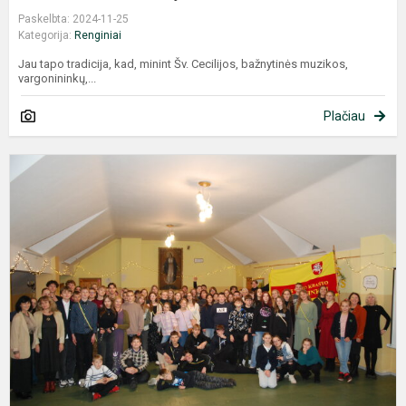
Paskelbta: 2024-11-25
Kategorija:
Renginiai
Jau tapo tradicija, kad, minint Šv. Cecilijos, bažnytinės muzikos,
vargonininkų,...
Plačiau
A
š
K
K