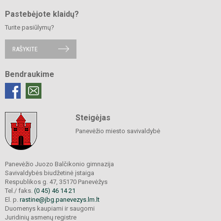
Pastebėjote klaidų?
Turite pasiūlymų?
RAŠYKITE
Bendraukime
Steigėjas
Panevėžio miesto savivaldybė
Panevėžio Juozo Balčikonio gimnazija
Savivaldybės biudžetinė įstaiga
Respublikos g. 47, 35170 Panevėžys
Tel./ faks.
(0 45) 46 14 21
El. p.
rastine@jbg.panevezys.lm.lt
Duomenys kaupiami ir saugomi
Juridinių asmenų registre