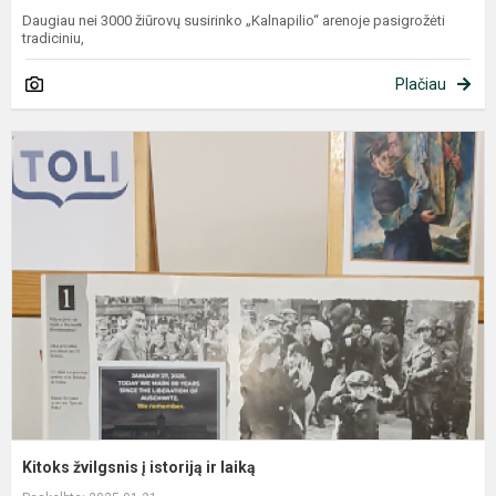
Daugiau nei 3000 žiūrovų susirinko „Kalnapilio“ arenoje pasigrožėti
tradiciniu,
Plačiau
K
ž
į
i
​Kitoks žvilgsnis į istoriją ir laiką