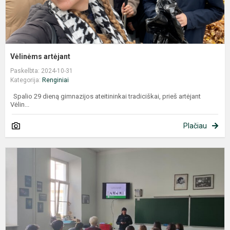
Vėlinėms artėjant
Paskelbta: 2024-10-31
Kategorija:
Renginiai
Spalio 29 dieną gimnazijos ateitininkai tradiciškai, prieš artėjant
Vėlin...
Plačiau
S
S
P
M
P
K
B