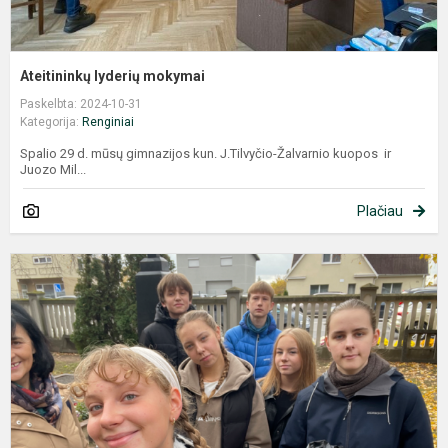
Ateitininkų lyderių mokymai
Paskelbta: 2024-10-31
Kategorija:
Renginiai
Spalio 29 d. mūsų gimnazijos kun. J.Tilvyčio-Žalvarnio kuopos ir
Juozo Mil...
Plačiau
V
a