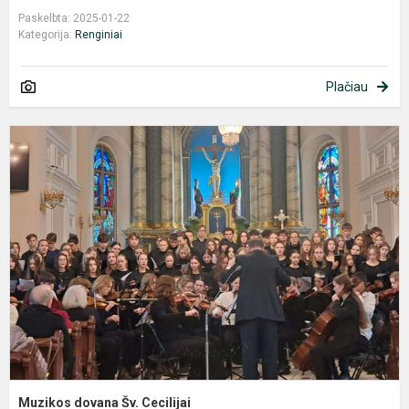
Paskelbta: 2025-01-22
Kategorija:
Renginiai
Plačiau
M
d
Š
C
Muzikos dovana Šv. Cecilijai