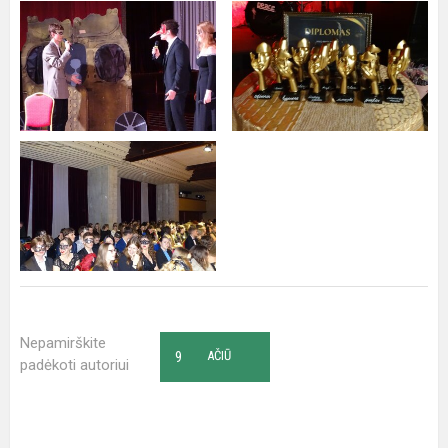
Nepamirškite
9
AČIŪ
padėkoti autoriui