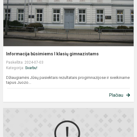
Informacija būsimiems I klasių gimnazistams
Paskelbta: 2024-07-03
Kategorija:
Svarbu!
Džiaugiamės Jūsų pasiektais rezultatais progimnazijose ir sveikiname
tapus Juozo...
Plačiau
I
b
g
p