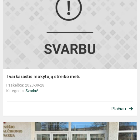
m
Tvarkaraštis mokytojų streiko metu
Paskelbta: 2023-09-28
Kategorija:
Svarbu!
Plačiau
P
p