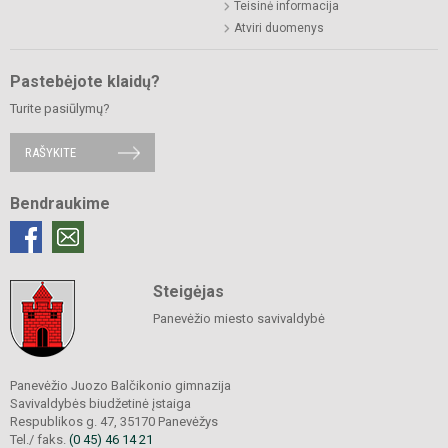
Teisinė informacija
Atviri duomenys
Pastebėjote klaidų?
Turite pasiūlymų?
RAŠYKITE
Bendraukime
Steigėjas
Panevėžio miesto savivaldybė
Panevėžio Juozo Balčikonio gimnazija
Savivaldybės biudžetinė įstaiga
Respublikos g. 47, 35170 Panevėžys
Tel./ faks.
(0 45) 46 14 21