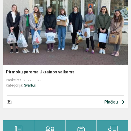
U
v
Pirmokų parama Ukrainos vaikams
Paskelbta: 2022-03-29
Kategorija:
Svarbu!
Plačiau