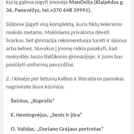
kurią galima įsigyti įmonėje
ManOvita (Klaipėdos g.
36, Panevėžys, tel.+370 648 39991).
Siūlome įsigyti visą komplektą, kuris tiktų keleriems
mokslo metams. Mokiniams privaloma dėvėti
švarkus, bet gimnazija rekomenduoja turėti ir sijonus
arba kelnes. Nuvykus į įmonę reikia pasakyti, kad
mokysitės Juozo Balčikonio gimnazijoje, ir jums bus
pasiūlyti uniformų pavyzdžiai.
2. I klasėje per lietuvių kalbos ir literatūros pamokas
nagrinėsite šiuos kūrinius:
Šeinius, „Kuprelis“
E. Hemingvėjus, „Senis ir jūra“
O. Vaildas, „Doriano Grėjaus portretas“