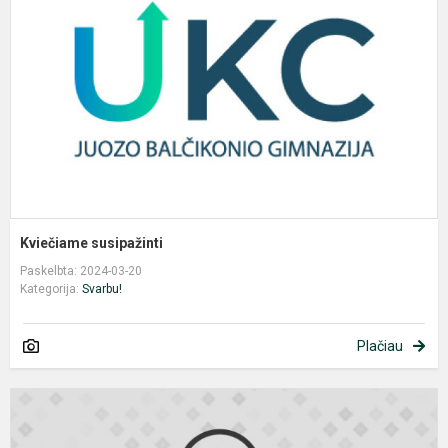
Kviečiame susipažinti
Paskelbta: 2024-03-20
Kategorija:
Svarbu!
Plačiau
T
p
s