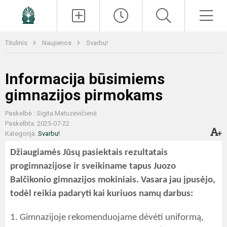
Paieška
Men
Titulinis
Naujienos
Svarbu!
Informacija būsimiems
gimnazijos pirmokams
Paskelbė : Sigita Matuzevičienė
Paskelbta: 2025-07-22
Kategorija:
Svarbu!
Džiaugiamės Jūsų pasiektais rezultatais
progimnazijose ir sveikiname tapus Juozo
Balčikonio gimnazijos mokiniais. Vasara jau įpusėjo,
todėl reikia padaryti kai kuriuos namų darbus:
1. Gimnazijoje rekomenduojame dėvėti uniformą,