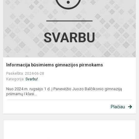
Informacija būsimiems gimnazijos pirmokams
Paskelbta: 2024-06-28
Kategorija:
Svarbu!
Nuo 2024 m. rugsėjo 1 d. į Panevėžio Juozo Balčikonio gimnaziją
priimamų I klasi...
Plačiau
K
s