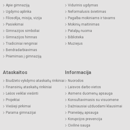
Apie gimnaziją
Vidurinis ugdymas
Ugdymo aplinka
Neformalusis švietimas
Filosofija, misija, vizija
Pagalba mokiniams ir tėvams
Pasiekimai
Mokinių maitinimas
Gimnazijos simboliai
Patalpų nuoma
Gimnazijos himnas
Biblioteka
Tradiciniai renginiai
Muziejus
Bendradarbiavimas
Priėmimas į gimnaziją
Ataskaitos
Informacija
Biudžeto vykdymo ataskaitų rinkiniai
Nuorodos
Finansinių ataskaitų rinkiniai
Laisvos darbo vietos
Lėšos veiklai viešinti
Asmens duomenų apsauga
Projektai
Konsultavimasis su visuomene
Viešieji pirkimai
Dažniausiai užduodami klausimai
Parama gimnazijai
Pranešėjų apsauga
Korupcijos prevencija
Civilinė sauga