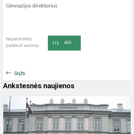
Gimnazijos direktorius
Nepamirškite
115
AČIŪ
padėkoti autoriui
Grįžti
Ankstesnės naujienos
I
b
I
k
g