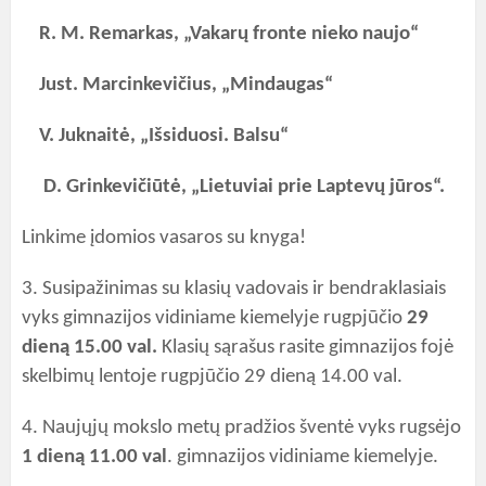
R. M. Remarkas, „Vakarų fronte nieko naujo“
Just. Marcinkevičius, „Mindaugas“
V. Juknaitė, „Išsiduosi. Balsu“
D. Grinkevičiūtė, „Lietuviai prie Laptevų jūros“.
Linkime įdomios vasaros su knyga!
3. Susipažinimas su klasių vadovais ir bendraklasiais
vyks gimnazijos vidiniame kiemelyje rugpjūčio
29
dieną 15.00 val.
Klasių sąrašus rasite gimnazijos fojė
skelbimų lentoje rugpjūčio 29 dieną 14.00 val.
4. Naujųjų mokslo metų pradžios šventė vyks rugsėjo
1 dieną 11.00 val
. gimnazijos vidiniame kiemelyje.