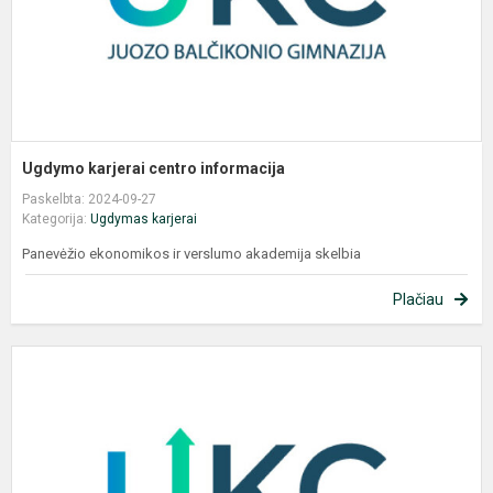
Ugdymo karjerai centro informacija
Paskelbta: 2024-09-27
Kategorija:
Ugdymas karjerai
Panevėžio ekonomikos ir verslumo akademija skelbia
Plačiau
U
k
c
n