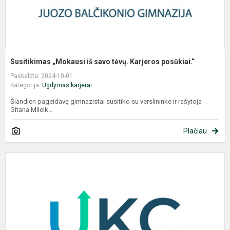
Susitikimas „Mokausi iš savo tėvų. Karjeros posūkiai.“
Paskelbta: 2024-10-01
Kategorija:
Ugdymas karjerai
Šiandien pageidavę gimnazistai susitiko su verslininke ir rašytoja
Gitana Mileik...
Plačiau
U
k
c
i