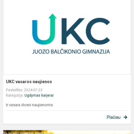
v
n
UKC vasaros naujienos
Paskelbta: 2024-07-23
Kategorija:
Ugdymas karjerai
Ir vasara dosni naujienomis
Plačiau
G