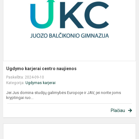
Ugdymo karjerai centro naujienos
Paskelbta: 2024-09-10
Kategorija:
Ugdymas karjerai
Jei Jus domina studijų galimybės Europoje ir JAV, jei norite joms
kryptingai ruo...
Plačiau
U
k