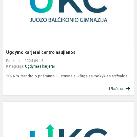
Ugdymo karjerai centro naujienos
Paskelbta: 2024-09-16
Kategorija:
Ugdymas karjerai
2024 m. bendrojo priėmimo į Lietuvos aukštąsias mokyklas apžvalga.
Plačiau
U
k
c
n