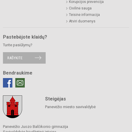
Korupcijos prevencija
Civilinė sauga
Teisinė informacija
Atviri duomenys
Pastebėjote klaidų?
Turite pasiūlymų?
RAŠYKITE
Bendraukime
Steigėjas
Panevėžio miesto savivaldybė
Panevėžio Juozo Balčikonio gimnazija
Savivaldybės biudžetinė įstaiga