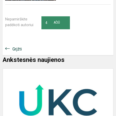
Nepamirškite
4
AČIŪ
padėkoti autoriui
Grįžti
Ankstesnės naujienos
S
„
i
s
t
K
p