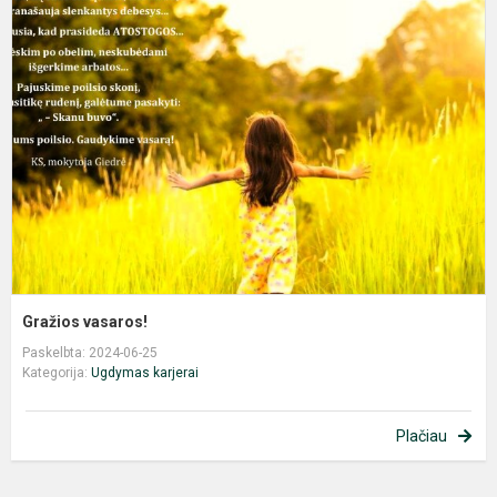
v
Gražios vasaros!
Paskelbta: 2024-06-25
Kategorija:
Ugdymas karjerai
Plačiau