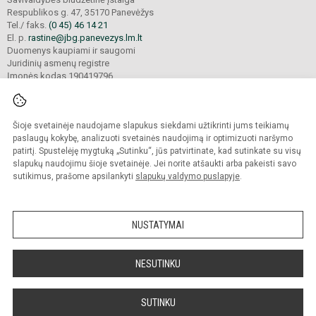
Respublikos g. 47, 35170 Panevėžys
Tel./ faks.
(0 45) 46 14 21
El. p.
rastine@jbg.panevezys.lm.lt
Duomenys kaupiami ir saugomi
Juridinių asmenų registre
Įmonės kodas 190419796
Šioje svetainėje naudojame slapukus siekdami užtikrinti jums teikiamų
© 2026. Panevėžio Juozo Balčikonio gimnazija. Visos teisės saugomos.
Kopijuoti turinį be raštiško gimnazijos sutikimo griežtai draudžiama.
paslaugų kokybę, analizuoti svetainės naudojimą ir optimizuoti naršymo
patirtį. Spustelėję mygtuką „Sutinku“, jūs patvirtinate, kad sutinkate su visų
Prieinamumo paraiška
Slapukų politika
slapukų naudojimu šioje svetainėje. Jei norite atšaukti arba pakeisti savo
sutikimus, prašome apsilankyti
slapukų valdymo puslapyje
.
Sumanus būdas atnaujinti
mokyklos interneto
svetainę
NUSTATYMAI
NESUTINKU
SUTINKU