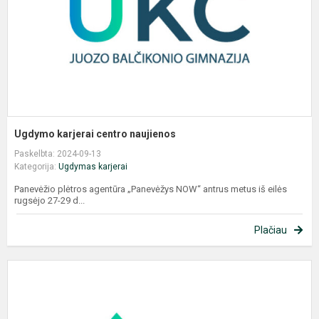
Ugdymo karjerai centro naujienos
Paskelbta: 2024-09-13
Kategorija:
Ugdymas karjerai
Panevėžio plėtros agentūra „Panevėžys NOW“ antrus metus iš eilės
rugsėjo 27-29 d...
Plačiau
U
k
c
n