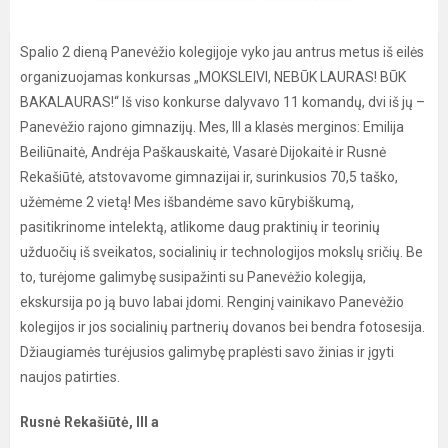
Spalio 2 dieną Panevėžio kolegijoje vyko jau antrus metus iš eilės
organizuojamas konkursas „MOKSLEIVI, NEBŪK LAURAS! BŪK
BAKALAURAS!“ Iš viso konkurse dalyvavo 11 komandų, dvi iš jų –
Panevėžio rajono gimnazijų. Mes, III a klasės merginos: Emilija
Beiliūnaitė, Andrėja Paškauskaitė, Vasarė Dijokaitė ir Rusnė
Rekašiūtė, atstovavome gimnazijai ir, surinkusios 70,5 taško,
užėmėme 2 vietą! Mes išbandėme savo kūrybiškumą,
pasitikrinome intelektą, atlikome daug praktinių ir teorinių
užduočių iš sveikatos, socialinių ir technologijos mokslų sričių. Be
to, turėjome galimybę susipažinti su Panevėžio kolegija,
ekskursija po ją buvo labai įdomi. Renginį vainikavo Panevėžio
kolegijos ir jos socialinių partnerių dovanos bei bendra fotosesija.
Džiaugiamės turėjusios galimybę praplėsti savo žinias ir įgyti
naujos patirties.
Rusnė Rekašiūtė, III a