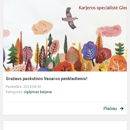
p
V
p
Gražaus paskutinio Vasaros penktadienio!
Paskelbta: 2024-08-30
Kategorija:
Ugdymas karjerai
Plačiau
U