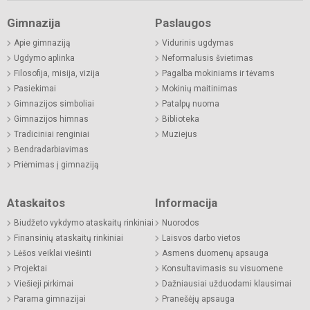
Gimnazija
Paslaugos
Apie gimnaziją
Vidurinis ugdymas
Ugdymo aplinka
Neformalusis švietimas
Filosofija, misija, vizija
Pagalba mokiniams ir tėvams
Pasiekimai
Mokinių maitinimas
Gimnazijos simboliai
Patalpų nuoma
Gimnazijos himnas
Biblioteka
Tradiciniai renginiai
Muziejus
Bendradarbiavimas
Priėmimas į gimnaziją
Ataskaitos
Informacija
Biudžeto vykdymo ataskaitų rinkiniai
Nuorodos
Finansinių ataskaitų rinkiniai
Laisvos darbo vietos
Lėšos veiklai viešinti
Asmens duomenų apsauga
Projektai
Konsultavimasis su visuomene
Viešieji pirkimai
Dažniausiai užduodami klausimai
Parama gimnazijai
Pranešėjų apsauga