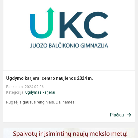
c
n
2
m
Ugdymo karjerai centro naujienos 2024 m.
Paskelbta: 2024-09-06
Kategorija:
Ugdymas karjerai
Rugsėjis gausus renginiais. Dalinamės:
Plačiau
G