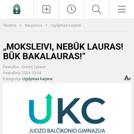
Paieška
Men
Titulinis
Naujienos
Ugdymas karjerai
„MOKSLEIVI, NEBŪK LAURAS!
BŪK BAKALAURAS!“
Paskelbė : Giedrė Tylienė
Paskelbta: 2024-10-04
Kategorija:
Ugdymas karjerai