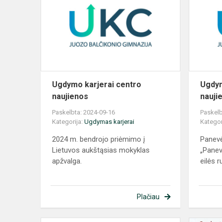
centro
naujienos
Ugdymo karjerai centro
Ugdym
naujienos
nauji
Paskelbta: 2024-09-16
Paskelb
Kategorija:
Ugdymas karjerai
Kategor
2024 m. bendrojo priėmimo į
Panevė
Lietuvos aukštąsias mokyklas
„Panev
apžvalga.
eilės r
Plačiau