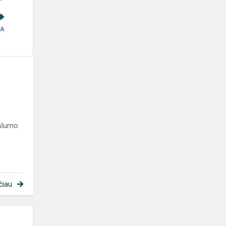
informacija
rslumo
čiau
Ugdymo
karjerai