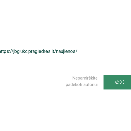
https://jbg.ukc.pragiedres.lt/naujienos/
Nepamirškite
3
AČIŪ
padėkoti autoriui