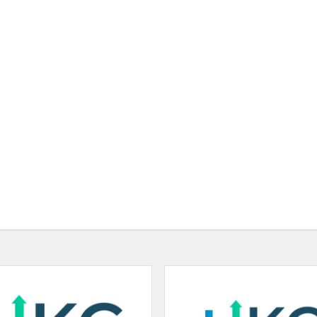
,
Susitikimas
„Mokausi
iš