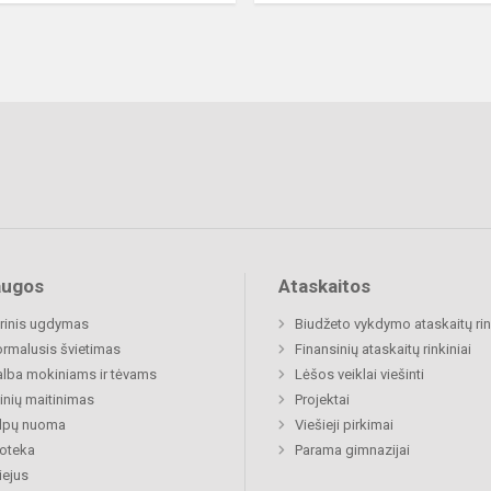
augos
Ataskaitos
rinis ugdymas
Biudžeto vykdymo ataskaitų rin
rmalusis švietimas
Finansinių ataskaitų rinkiniai
lba mokiniams ir tėvams
Lėšos veiklai viešinti
nių maitinimas
Projektai
alpų nuoma
Viešieji pirkimai
ioteka
Parama gimnazijai
ejus