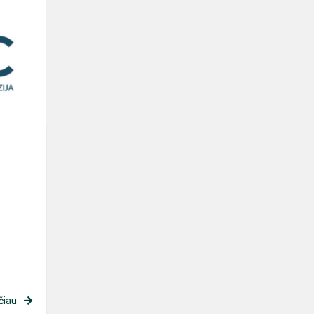
UKC
vasaros
naujienos
čiau