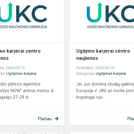
centro
naujienos
o karjerai centro
Ugdymo karjerai centro
enos
naujienos
ta: 2024-09-13
Paskelbta: 2024-09-10
ija:
Ugdymas karjerai
Kategorija:
Ugdymas karjerai
žio plėtros agentūra
Jei Jus domina studijų galim
ėžys NOW“ antrus metus iš
Europoje ir JAV, jei norite jo
ugsėjo 27-29 d...
kryptingai ruo...
Plačiau
Pla