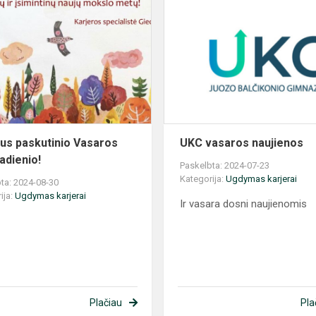
Gražaus
paskutinio
Vasaros
penktadienio!
us paskutinio Vasaros
UKC vasaros naujienos
adienio!
Paskelbta: 2024-07-23
Kategorija:
Ugdymas karjerai
ta: 2024-08-30
ija:
Ugdymas karjerai
Ir vasara dosni naujienomis
Plačiau
Pla