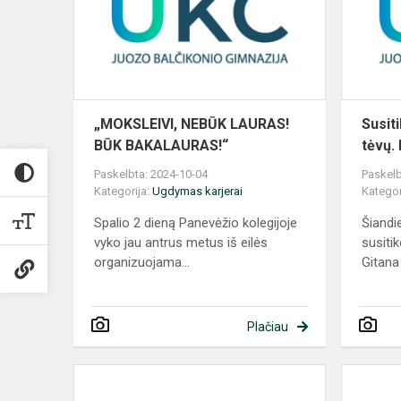
BŪK
BAKALAURA
„MOKSLEIVI, NEBŪK LAURAS!
Susit
BŪK BAKALAURAS!“
tėvų.
Paskelbta: 2024-10-04
Paskelb
Kategorija:
Ugdymas karjerai
Kategor
Spalio 2 dieną Panevėžio kolegijoje
Šiandi
vyko jau antrus metus iš eilės
susitik
organizuojama...
Gitana 
Plačiau
Ugdymo
karjerai