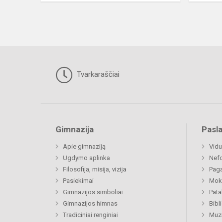
Tvarkaraščiai
Gimnazija
Pasl
Apie gimnaziją
Vidu
Ugdymo aplinka
Nefo
Filosofija, misija, vizija
Paga
Pasiekimai
Moki
Gimnazijos simboliai
Pat
Gimnazijos himnas
Bibl
Tradiciniai renginiai
Muzi