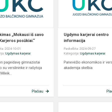
savo
S!“
tėvų.
Karjeros
posūkiai.“
ikimas „Mokausi iš savo
Ugdymo karjerai centro
 Karjeros posūkiai.“
informacija
ta: 2024-10-01
Paskelbta: 2024-09-27
ija:
Ugdymas karjerai
Kategorija:
Ugdymas karjerai
en pageidavę gimnazistai
Panevėžio ekonomikos ir ve
o su verslininke ir rašytoja
akademija skelbia
Mileik...
Plačiau
Pla
Ugdymo
karjerai