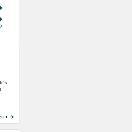
centro
naujienos
ybės
ms
čiau