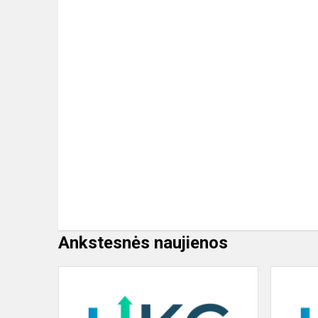
Ankstesnės naujienos
„MOKSLEIVI
NEBŪK
LAURAS!