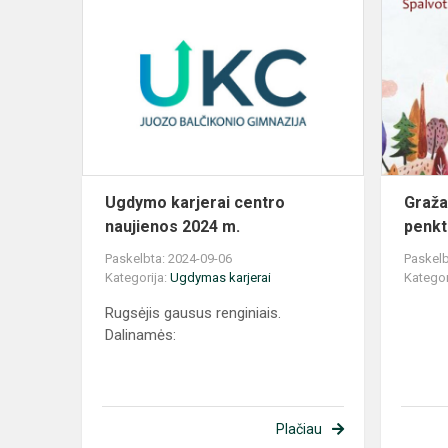
Ugdymo
karjerai
centro
naujienos
2024
m.
Ugdymo karjerai centro
Graža
naujienos 2024 m.
penkt
Paskelbta: 2024-09-06
Paskelb
Kategorija:
Ugdymas karjerai
Kategor
Rugsėjis gausus renginiais.
Dalinamės:
Plačiau