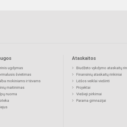
augos
Ataskaitos
rinis ugdymas
Biudžeto vykdymo ataskaitų rin
rmalusis švietimas
Finansinių ataskaitų rinkiniai
lba mokiniams ir tėvams
Lėšos veiklai viešinti
nių maitinimas
Projektai
alpų nuoma
Viešieji pirkimai
ioteka
Parama gimnazijai
ejus