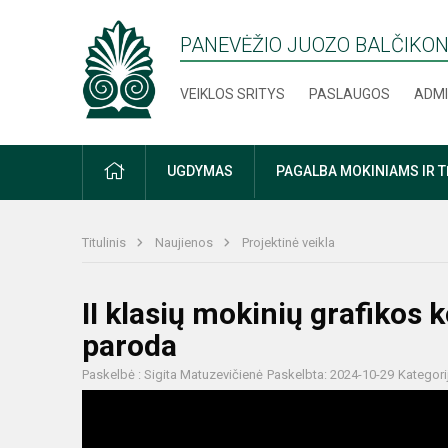
PANEVĖŽIO JUOZO BALČIKON
VEIKLOS SRITYS
PASLAUGOS
ADMI
PRADŽIA
UGDYMAS
PAGALBA MOKINIAMS IR 
Titulinis
Naujienos
Projektinė veikla
II klasių mokinių grafikos
paroda
Paskelbė : Sigita Matuzevičienė
Paskelbta: 2024-10-29
Kategori