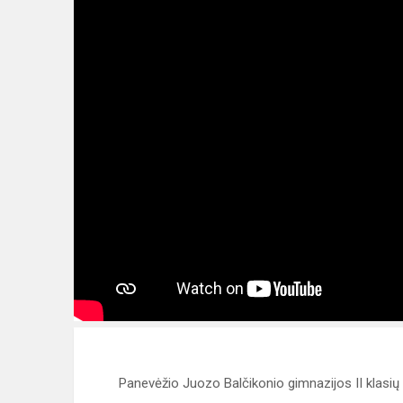
Panevėžio Juozo Balčikonio gimnazijos II klasi