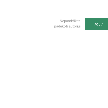
Nepamirškite
7
AČIŪ
padėkoti autoriui