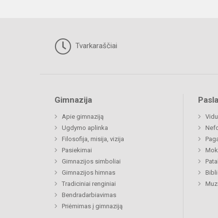
Tvarkaraščiai
Gimnazija
Pasl
Apie gimnaziją
Vidu
Ugdymo aplinka
Nefo
Filosofija, misija, vizija
Paga
Pasiekimai
Moki
Gimnazijos simboliai
Pat
Gimnazijos himnas
Bibl
Tradiciniai renginiai
Muzi
Bendradarbiavimas
Priėmimas į gimnaziją