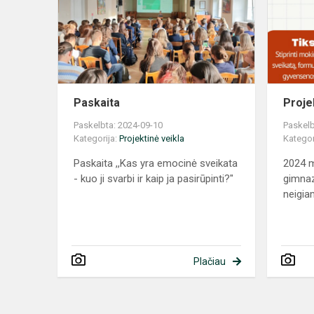
Paskaita
Proje
Paskelbta: 2024-09-10
Paskelb
Kategorija:
Projektinė veikla
Kategor
Paskaita ,,Kas yra emocinė sveikata
2024 m
- kuo ji svarbi ir kaip ja pasirūpinti?"
gimnaz
neigiam
Plačiau