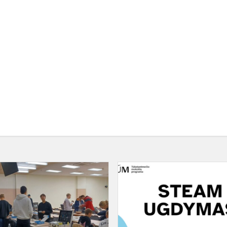
„JBG
Robotics“
tarptautiniame
robotų
mūšyje