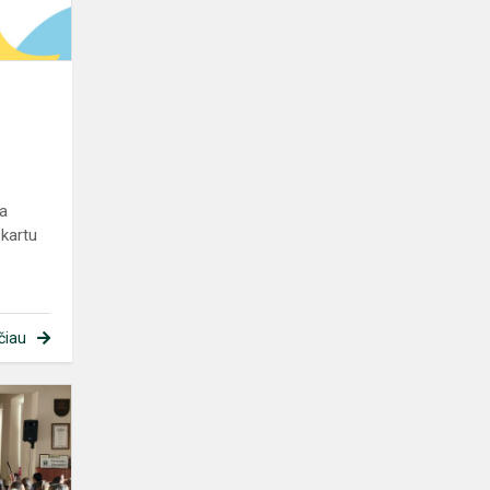
ta
 kartu
čiau
Paskaita