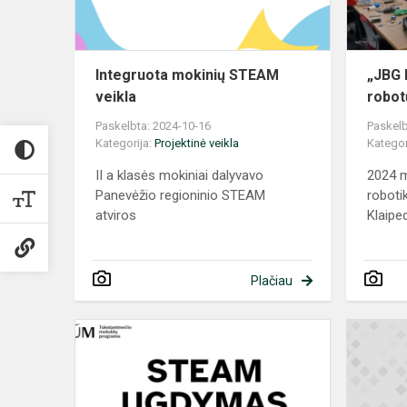
Integruota mokinių STEAM
„JBG 
veikla
robot
Paskelbta: 2024-10-16
Paskelb
Kategorija:
Projektinė veikla
Kategor
II a klasės mokiniai dalyvavo
2024 m
Panevėžio regioninio STEAM
roboti
atviros
Klaiped
Plačiau
STEAM - bi
procese