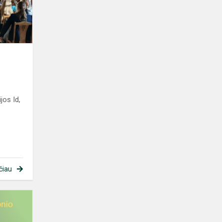
jos Id,
čiau
Virtuali
projektinių
dailės