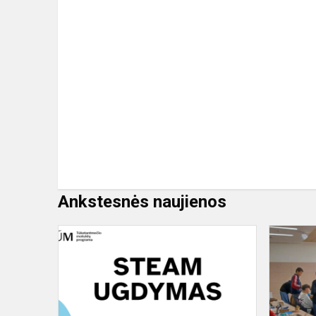
Ankstesnės naujienos
Integruota
mokinių
STEAM
veikla