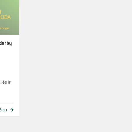
darbų
paroda
 darbų
lės ir
čiau