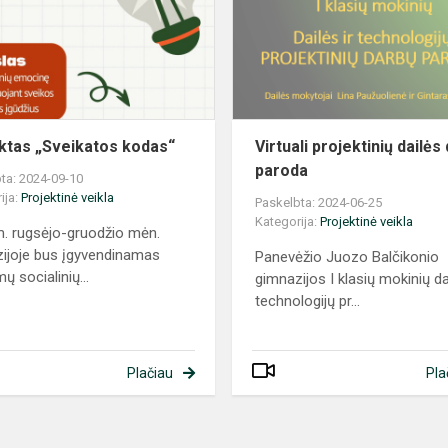
ktas „Sveikatos kodas“
Virtuali projektinių dailės
paroda
ta: 2024-09-10
ija:
Projektinė veikla
Paskelbta: 2024-06-25
Kategorija:
Projektinė veikla
. rugsėjo-gruodžio mėn.
ijoje bus įgyvendinamas
Panevėžio Juozo Balčikonio
ų socialinių...
gimnazijos I klasių mokinių dai
technologijų pr...
Plačiau
Pla