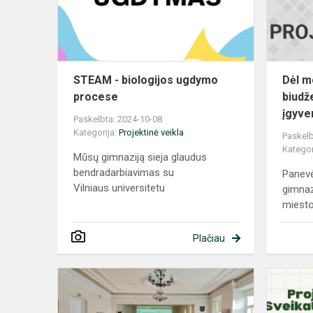
STEAM - biologijos ugdymo
Dėl m
procese
biudž
įgyve
Paskelbta: 2024-10-08
Kategorija:
Projektinė veikla
Paskelb
Kategor
Mūsų gimnaziją sieja glaudus
bendradarbiavimas su
Panevė
Vilniaus universitetu
gimnaz
miesto
Plačiau
Paskaita