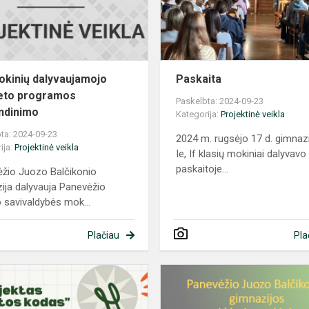
programos
įgyvendinimo
okinių dalyvaujamojo
Paskaita
eto programos
Paskelbta: 2024-09-23
ndinimo
Kategorija:
Projektinė veikla
ta: 2024-09-23
2024 m. rugsėjo 17 d. gimnazi
ija:
Projektinė veikla
Ie, If klasių mokiniai dalyvavo
paskaitoje...
žio Juozo Balčikonio
ija dalyvauja Panevėžio
 savivaldybės mok...
Plačiau
Pla
Projektas
„Sveikatos
kodas“