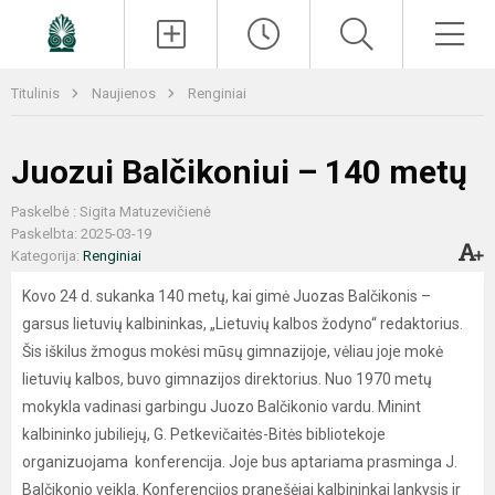
Paieška
Men
Titulinis
Naujienos
Renginiai
Juozui Balčikoniui – 140 metų
Paskelbė : Sigita Matuzevičienė
Paskelbta: 2025-03-19
Kategorija:
Renginiai
Kovo 24 d. sukanka 140 metų, kai gimė Juozas Balčikonis –
garsus lietuvių kalbininkas, „Lietuvių kalbos žodyno“ redaktorius.
Šis iškilus žmogus mokėsi mūsų gimnazijoje, vėliau joje mokė
lietuvių kalbos, buvo gimnazijos direktorius. Nuo 1970 metų
mokykla vadinasi garbingu Juozo Balčikonio vardu. Minint
kalbininko jubiliejų, G. Petkevičaitės-Bitės bibliotekoje
organizuojama konferencija. Joje bus aptariama prasminga J.
Balčikonio veikla. Konferencijos pranešėjai kalbininkai lankysis ir