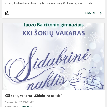
Knygų klube (koordinatorė bibliotekininkė G. Tylienė) vyko ypatin...
Plačiau
X
š
v
„
n
XXI šokių vakaras „Sidabrinė naktis“
Paskelbta: 2025-01-22
Kategorija:
Renginiai