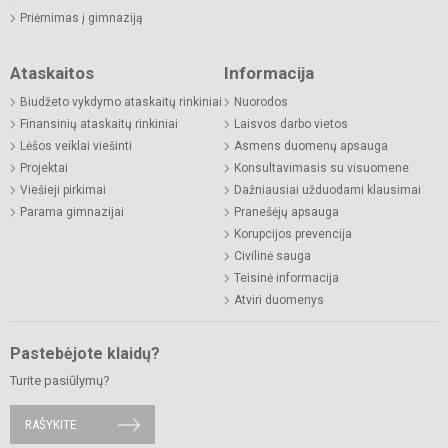
Priėmimas į gimnaziją
Ataskaitos
Informacija
Biudžeto vykdymo ataskaitų rinkiniai
Nuorodos
Finansinių ataskaitų rinkiniai
Laisvos darbo vietos
Lėšos veiklai viešinti
Asmens duomenų apsauga
Projektai
Konsultavimasis su visuomene
Viešieji pirkimai
Dažniausiai užduodami klausimai
Parama gimnazijai
Pranešėjų apsauga
Korupcijos prevencija
Civilinė sauga
Teisinė informacija
Atviri duomenys
Pastebėjote klaidų?
Turite pasiūlymų?
RAŠYKITE