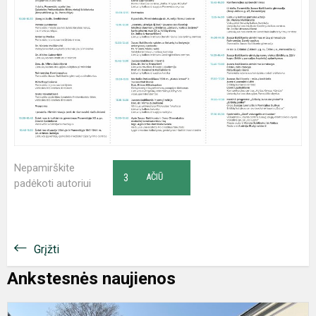
Nepamirškite
3
AČIŪ
padėkoti autoriui
Grįžti
Ankstesnės naujienos
A