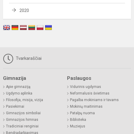
2020
Tvarkaraščiai
Gimnazija
Paslaugos
Apie gimnaziją
Vidurinis ugdymas
Ugdymo aplinka
Neformalusis švietimas
Filosofija, misija, vizija
Pagalba mokiniams ir tėvams
Pasiekimai
Mokinių maitinimas
Gimnazijos simboliai
Patalpų nuoma
Gimnazijos himnas
Biblioteka
Tradiciniai renginiai
Muziejus
Bendradarbiavimas