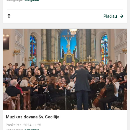
Plačiau
M
d
Š
C
Muzikos dovana Šv. Cecilijai
Paskelbta: 2024-11-25