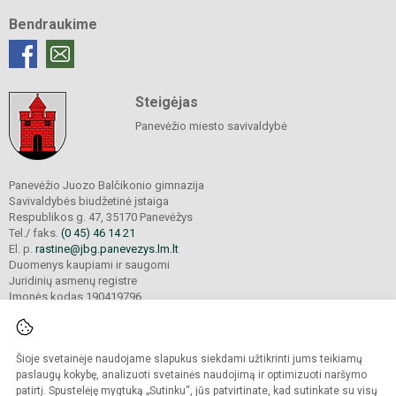
Bendraukime
Steigėjas
Panevėžio miesto savivaldybė
Panevėžio Juozo Balčikonio gimnazija
Savivaldybės biudžetinė įstaiga
Respublikos g. 47, 35170 Panevėžys
Tel./ faks.
(0 45) 46 14 21
El. p.
rastine@jbg.panevezys.lm.lt
Duomenys kaupiami ir saugomi
Juridinių asmenų registre
Įmonės kodas 190419796
Šioje svetainėje naudojame slapukus siekdami užtikrinti jums teikiamų
© 2026. Panevėžio Juozo Balčikonio gimnazija. Visos teisės saugomos.
Kopijuoti turinį be raštiško gimnazijos sutikimo griežtai draudžiama.
paslaugų kokybę, analizuoti svetainės naudojimą ir optimizuoti naršymo
patirtį. Spustelėję mygtuką „Sutinku“, jūs patvirtinate, kad sutinkate su visų