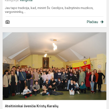
Kategorija:
Renginiai
Jau tapo tradicija, kad, minint Šv. Cecilijos, bažnytinės muzikos,
vargonininkų,...
Plačiau
A
š
K
K
Ateitininkai švenčia Kristų Karalių