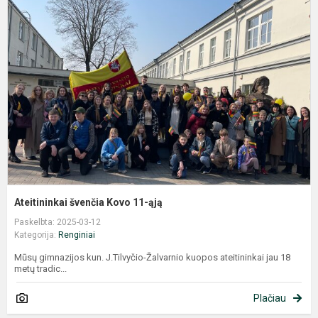
š
K
1
ą
Ateitininkai švenčia Kovo 11-ąją
Paskelbta: 2025-03-12
Kategorija:
Renginiai
Mūsų gimnazijos kun. J.Tilvyčio-Žalvarnio kuopos ateitininkai jau 18
metų tradic...
Plačiau