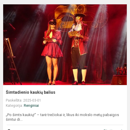
Š
k
b
Šimtadienio kaukių balius
Paskelbta: 2025-03-01
Kategorija:
Renginiai
„Po šimts kaukių!“ – tarė trečiokai ir, likus iki mokslo metų pabaigos
šimtui di...