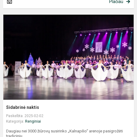
Plačiau
S
n
Sidabrinė naktis
Paskelbta: 2025-02-02
Kategorija:
Renginiai
Daugiau nei 3000 žiūrovų susirinko „Kalnapilio“ arenoje pasigrožėti
tradiciniu,