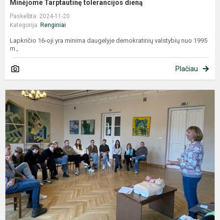
Minėjome Tarptautinę tolerancijos dieną
Paskelbta: 2024-11-20
Kategorija:
Renginiai
Lapkričio 16-oji yra minima daugelyje demokratinių valstybių nuo 1995
m.,
Plačiau
A
l
m