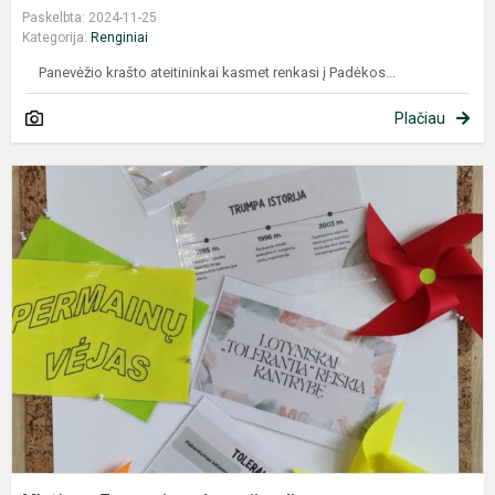
Paskelbta: 2024-11-25
Kategorija:
Renginiai
Panevėžio krašto ateitininkai kasmet renkasi į Padėkos...
Plačiau
M
T
t
d