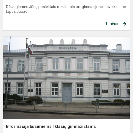
Džiaugiamės Jūsų pasiektais rezultatais progimnazijose ir sveikiname
tapus Juozo...
Plačiau
I
b
I
k
g
Informacija būsimiems I klasių gimnazistams