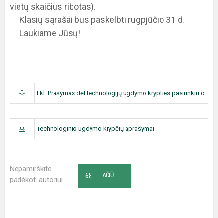
vietų skaičius ribotas).
Klasių sąrašai bus paskelbti rugpjūčio 31 d.
Laukiame Jūsų!
I kl. Prašymas dėl technologijų ugdymo krypties pasirinkimo
Technologinio ugdymo krypčių aprašymai
Nepamirškite
68
AČIŪ
padėkoti autoriui