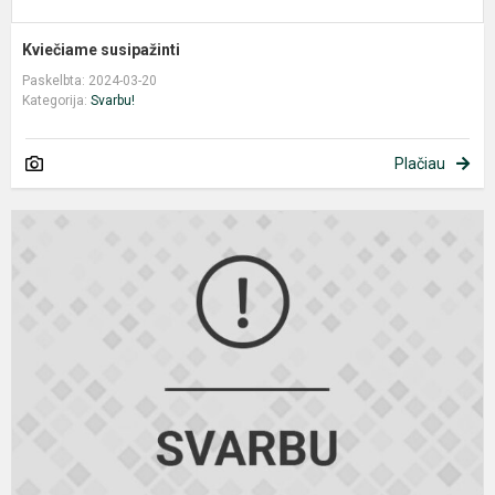
Kviečiame susipažinti
Paskelbta: 2024-03-20
Kategorija:
Svarbu!
Plačiau
T
p
s
m