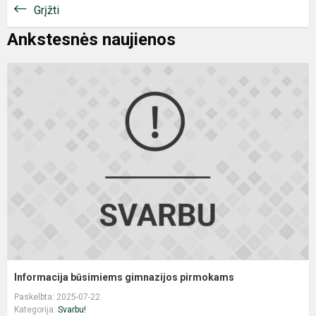
Grįžti
Ankstesnės naujienos
I
b
g
p
Informacija būsimiems gimnazijos pirmokams
Paskelbta: 2025-07-22
Kategorija:
Svarbu!