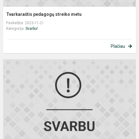
Tvarkaraštis pedagogų streiko metu
Paskelbta: 2023-11-21
Kategorija:
Svarbu!
Plačiau
T
m
s
m