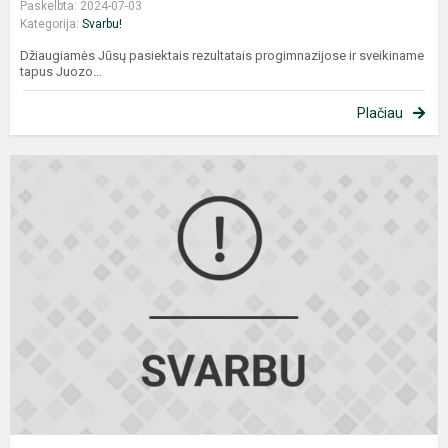
Paskelbta: 2024-07-03
Kategorija:
Svarbu!
Džiaugiamės Jūsų pasiektais rezultatais progimnazijose ir sveikiname
tapus Juozo...
Plačiau
I
b
g
p