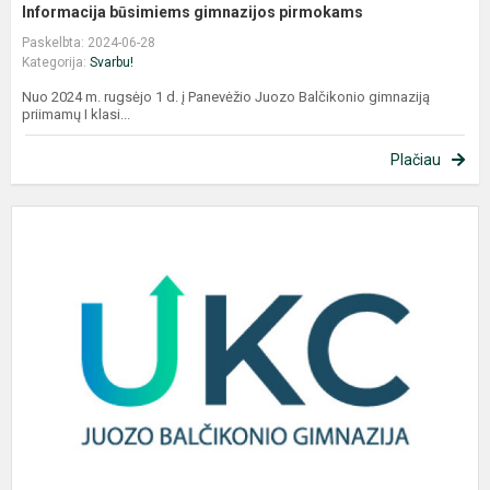
Informacija būsimiems gimnazijos pirmokams
Paskelbta: 2024-06-28
Kategorija:
Svarbu!
Nuo 2024 m. rugsėjo 1 d. į Panevėžio Juozo Balčikonio gimnaziją
priimamų I klasi...
Plačiau
K
s