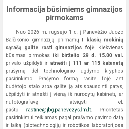
Informacija būsimiems gimnazijos
pirmokams
Nuo 2026 m. rugsėjo 1 d. į Panevėžio Juozo
Balčikonio gimnaziją priimamų
I klasių mokinių
sąrašą galite rasti gimnazijos fojė
. Kiekvienas
būsimas pirmokas
iki birželio 29 d. 15.00 val.
privalo užpildyti ir
atnešti į 111 ar 115 kabinetą
prašymą dėl technologinio ugdymo krypties
pasirinkimo. Prašymo formą rasite fojė ant
budėtojo stalo arba galite ją atsispausdinti patys,
užpildyti ir atnešti į vieną iš nurodytų kabinetų ar
nufotografavę atsiųsti el.
paštu
rastine@jbg.panevezys.lm.lt
. Prioritetas
pasirinkimui teikiamas pagal prašymo gavimo datą
ir laiką (biotechnologijų ir robotikos laboratorijose