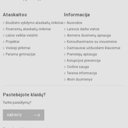
Ataskaitos
Informacija
Biudžeto vykdymo ataskaitų rinkiniai
Nuorodos
Finansinių ataskaitų rinkiniai
Laisvos darbo vietos
Lėšos veiklai viešinti
Asmens duomenų apsauga
Projektai
Konsultavimasis su visuomene
Viešieji pirkimai
Dažniausiai užduodami klausimai
Parama gimnazijai
Pranešėjų apsauga
Korupcijos prevencija
Civilinė sauga
Teisinė informacija
Atviri duomenys
Pastebėjote klaidų?
Turite pasiūlymų?
RAŠYKITE