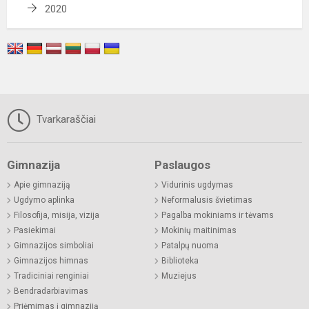
2020
Tvarkaraščiai
Gimnazija
Paslaugos
Apie gimnaziją
Vidurinis ugdymas
Ugdymo aplinka
Neformalusis švietimas
Filosofija, misija, vizija
Pagalba mokiniams ir tėvams
Pasiekimai
Mokinių maitinimas
Gimnazijos simboliai
Patalpų nuoma
Gimnazijos himnas
Biblioteka
Tradiciniai renginiai
Muziejus
Bendradarbiavimas
Priėmimas į gimnaziją