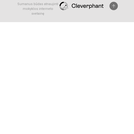
Sumanus būdas atnaujinti
mokyklos interneto
svetainę