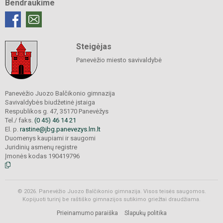
Bendraukime
Steigėjas
Panevėžio miesto savivaldybė
Panevėžio Juozo Balčikonio gimnazija
Savivaldybės biudžetinė įstaiga
Respublikos g. 47, 35170 Panevėžys
Tel./ faks.
(0 45) 46 14 21
El. p.
rastine@jbg.panevezys.lm.lt
Duomenys kaupiami ir saugomi
Juridinių asmenų registre
Įmonės kodas 190419796
© 2026. Panevėžio Juozo Balčikonio gimnazija. Visos teisės saugomos.
Kopijuoti turinį be raštiško gimnazijos sutikimo griežtai draudžiama.
Prieinamumo paraiška
Slapukų politika