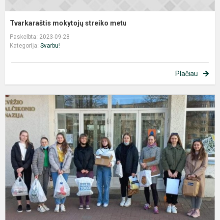
Tvarkaraštis mokytojų streiko metu
Paskelbta: 2023-09-28
Kategorija:
Svarbu!
Plačiau
P
p
U
v