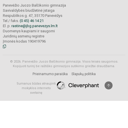
Panevėžio Juozo Balčikonio gimnazija
Savivaldybės biudžetinė įstaiga
Respublikos g. 47, 35170 Panevėžys
Tel./ faks.
(0 45) 46 14 21
El. p.
rastine@jbg.panevezys.lm.lt
Duomenys kaupiami ir saugomi
Juridinių asmenų registre
Įmonės kodas 190419796
© 2026. Panevėžio Juozo Balčikonio gimnazija. Visos teisės saugomos.
Kopijuoti turinį be raštiško gimnazijos sutikimo griežtai draudžiama.
Prieinamumo paraiška
Slapukų politika
Sumanus būdas atnaujinti
mokyklos interneto
svetainę