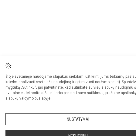
Šioje svetainėje naudojame slapukus siekdami užtikrinti jums teikiamų pasla
kokybę, analizuoti svetainės naudojimą ir optimizuoti naršymo patirtį. Spustelė
mygtuką „Sutinku“, jūs patvirtinate, kad sutinkate su visų slapukų naudojimu š
svetainėje. Jei norite atšaukti arba pakeisti savo sutikimus, prašome apsilanky
slapukų valdymo puslapyje
.
NUSTATYMAI
NESUTINKU