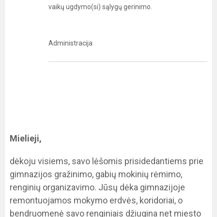
vaikų ugdymo(si) sąlygų gerinimo.
Administracija
Mielieji,
dėkoju visiems, savo lėšomis prisidedantiems prie
gimnazijos gražinimo, gabių mokinių rėmimo,
renginių organizavimo. Jūsų dėka gimnazijoje
remontuojamos mokymo erdvės, koridoriai, o
bendruomenė savo renginiais džiugina net miesto