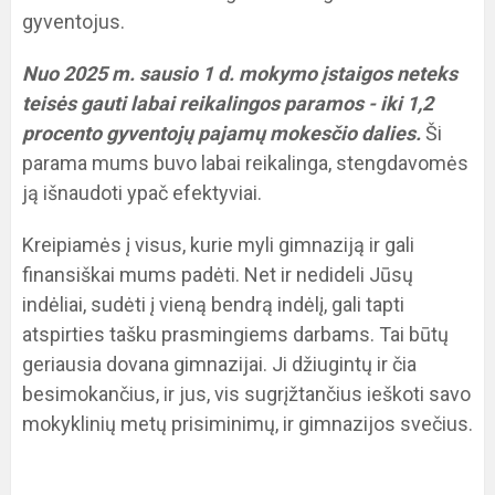
gyventojus.
Nuo 2025 m. sausio 1 d. mokymo įstaigos neteks
teisės gauti labai reikalingos paramos - iki 1,2
procento gyventojų pajamų mokesčio dalies.
Ši
parama mums buvo labai reikalinga, stengdavomės
ją išnaudoti ypač efektyviai.
Kreipiamės į visus, kurie myli gimnaziją ir gali
finansiškai mums padėti. Net ir nedideli Jūsų
indėliai, sudėti į vieną bendrą indėlį, gali tapti
atspirties tašku prasmingiems darbams. Tai būtų
geriausia dovana gimnazijai. Ji džiugintų ir čia
besimokančius, ir jus, vis sugrįžtančius ieškoti savo
mokyklinių metų prisiminimų, ir gimnazijos svečius.