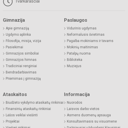
Tvarkaraščiai
Gimnazija
Paslaugos
Apie gimnaziją
Vidurinis ugdymas
Ugdymo aplinka
Neformalusis švietimas
Filosofija, misija, vizija
Pagalba mokiniams ir tėvams
Pasiekimai
Mokinių maitinimas
Gimnazijos simboliai
Patalpų nuoma
Gimnazijos himnas
Biblioteka
Tradiciniai renginiai
Muziejus
Bendradarbiavimas
Priėmimas į gimnaziją
Ataskaitos
Informacija
Biudžeto vykdymo ataskaitų rinkiniai
Nuorodos
Finansinių ataskaitų rinkiniai
Laisvos darbo vietos
Lėšos veiklai viešinti
Asmens duomenų apsauga
Projektai
Konsultavimasis su visuomene
Viešieji pirkimai
Dažniausiai užduodami klausimai