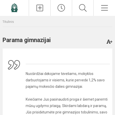
Paieška
Men
Titulinis
Parama gimnazijai
Nuoširdžiai dėkojame tėveliams, mokyklos
darbuotojams ir visiems, kurie pervedė 1,2% savo
pajamų mokesčio dalies gimnazijai.
Kviečiame Jus pasinaudoti proga ir šiemet paremti
mūsų ugdymo įstaigą. Skirdami labdarą ir paramą,
Jūs prisidėtumėte prie gimnazijos tobulinimo, savo